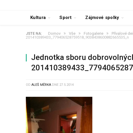
Kultura
Sport
Zájmové spolky
»
»
»
Domov
Vše
Fotogalerie
Přívalové de
JSTE NA:
201410389433_779406528759518_9038438600882665535_n
Jednotka sboru dobrovolnýc
201410389433_779406528
OD
ALEŠ MĚRKA
DNE
27.5.2014