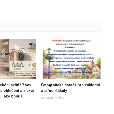
éká ti skříň? Zbav
Fotografická soutěž pro základní
 oblečení a získej
a střední školy
u jako bonus!
27.4.2026
0