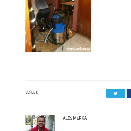
SDÍLET.
Twitter
ALEŠ MĚRKA