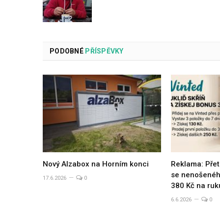
PODOBNÉ
PŘÍSPĚVKY
Nový Alzabox na Horním konci
Reklama: Přet
se nenošeného
17.6.2026
0
380 Kč na ruk
6.6.2026
0