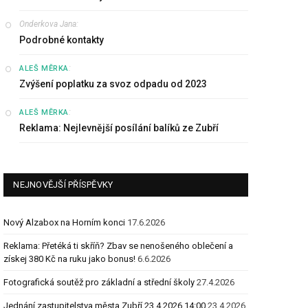
Onderkova Jana
:
Podrobné kontakty
:
ALEŠ MĚRKA
Zvýšení poplatku za svoz odpadu od 2023
:
ALEŠ MĚRKA
Reklama: Nejlevnější posílání balíků ze Zubří
NEJNOVĚJŠÍ PŘÍSPĚVKY
Nový Alzabox na Horním konci
17.6.2026
Reklama: Přetéká ti skříň? Zbav se nenošeného oblečení a
získej 380 Kč na ruku jako bonus!
6.6.2026
Fotografická soutěž pro základní a střední školy
27.4.2026
Jednání zastupitelstva města Zubří 23.4.2026 14:00
23.4.2026