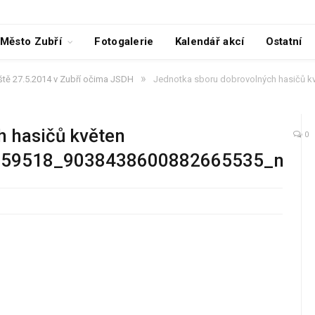
Město Zubří
Fotogalerie
Kalendář akcí
Ostatní
»
ště 27.5.2014 v Zubří očima JSDH
Jednotka sboru dobrovolných hasičů k
h hasičů květen
0
759518_9038438600882665535_n