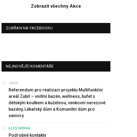
Zobrazit všechny Akce
ZUBŘAN NA FACEBOOKU
NEJNOVĚJŠÍ KOMENTÁŘE
Jakub
:
Referendum pro realizaci projektu Multifunkční
areál Zubří – vnitřní bazén, wellness, bufet s
dětským koutkem a kuželnou, venkovní nerezové
bazény, Lékařský dům a Komunitní dům pro
seniory
:
ALEŠ MĚRKA
Podrobné kontakty