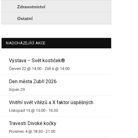
Zdravotnictví
Ostatní
NADCHÁZEJÍCÍ AKCE
Výstava – Svět kostiček®
Červen 22 @ 14.00
-
Září 6 @ 14.00
Den města Zubří 2026
Srpen 29
Vnitřní svět vítězů a X faktor úspěšných
Listopad 15 @ 15.00
-
16.30
Travesti Divoké kočky
Prosinec 4 @ 18.30
-
21.00