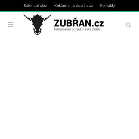
Kalendář akcí
Reklama na Zubřan.cz
Kontakty