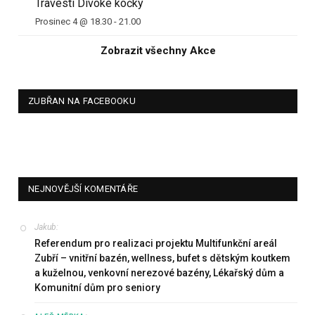
Travesti Divoké kočky
Prosinec 4 @ 18.30
-
21.00
Zobrazit všechny Akce
ZUBŘAN NA FACEBOOKU
NEJNOVĚJŠÍ KOMENTÁŘE
Jakub
:
Referendum pro realizaci projektu Multifunkční areál
Zubří – vnitřní bazén, wellness, bufet s dětským koutkem
a kuželnou, venkovní nerezové bazény, Lékařský dům a
Komunitní dům pro seniory