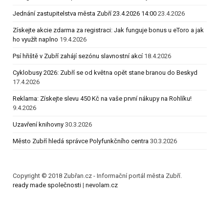
Jednání zastupitelstva města Zubří 23.4.2026 14:00
23.4.2026
Získejte akcie zdarma za registraci: Jak funguje bonus u eToro a jak
ho využít naplno
19.4.2026
Psí hřiště v Zubří zahájí sezónu slavnostní akcí
18.4.2026
Cyklobusy 2026: Zubří se od května opět stane branou do Beskyd
17.4.2026
Reklama: Získejte slevu 450 Kč na vaše první nákupy na Rohlíku!
9.4.2026
Uzavření knihovny
30.3.2026
Město Zubří hledá správce Polyfunkčního centra
30.3.2026
Copyright © 2018 Zubřan.cz - Informační portál města Zubří.
ready made společnosti
|
nevolam.cz