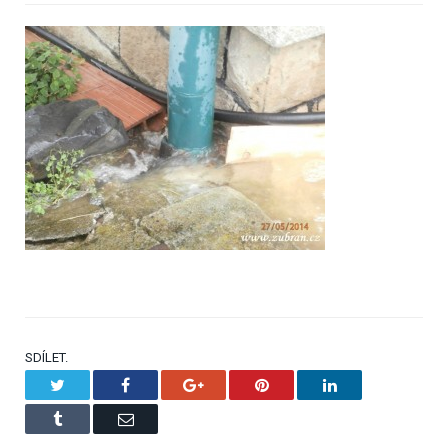
SDÍLET.
Twitter
Facebook
Google+
Pinterest
LinkedIn
Tumblr
Email