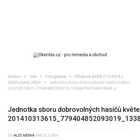
»
»
»
Domov
Vše
Fotogalerie
Přívalové deště 27.5.2014 v
»
Zubří očima JSDH
Jednotka sboru dobrovolných hasičů květen
201410313615_779404852093019_1338447947249018942_n
Jednotka sboru dobrovolných hasičů květ
201410313615_779404852093019_133
OD
ALEŠ MĚRKA
DNE
27.5.2014