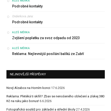
:
ALEŠ MĚRKA
Podrobné kontakty
Onderkova Jana
:
Podrobné kontakty
:
ALEŠ MĚRKA
Zvýšení poplatku za svoz odpadu od 2023
:
ALEŠ MĚRKA
Reklama: Nejlevnější posílání balíků ze Zubří
NEJNOVĚJŠÍ PŘÍSPĚVKY
Nový Alzabox na Horním konci
17.6.2026
Reklama: Přetéká ti skříň? Zbav se nenošeného oblečení a získej 380
Kč na ruku jako bonus!
6.6.2026
Fotografická soutěž pro základní a střední školy
27.4.2026