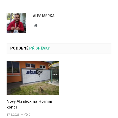
ALEŠ MĚRKA
Website
PODOBNÉ
PŘÍSPĚVKY
Nový Alzabox na Horním
konci
17.6.2026
0