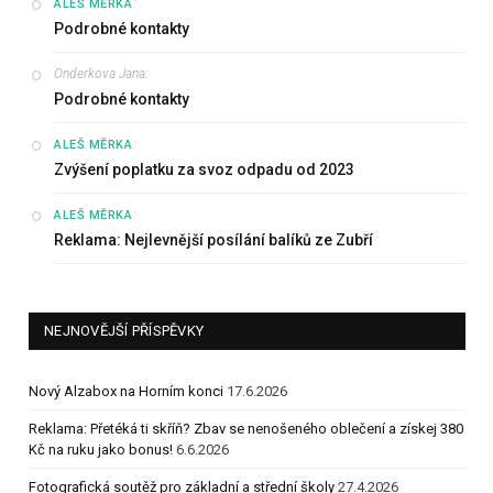
:
ALEŠ MĚRKA
Podrobné kontakty
Onderkova Jana
:
Podrobné kontakty
:
ALEŠ MĚRKA
Zvýšení poplatku za svoz odpadu od 2023
:
ALEŠ MĚRKA
Reklama: Nejlevnější posílání balíků ze Zubří
NEJNOVĚJŠÍ PŘÍSPĚVKY
Nový Alzabox na Horním konci
17.6.2026
Reklama: Přetéká ti skříň? Zbav se nenošeného oblečení a získej 380
Kč na ruku jako bonus!
6.6.2026
Fotografická soutěž pro základní a střední školy
27.4.2026