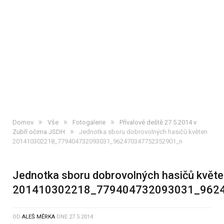
»
»
»
Domov
Vše
Fotogalerie
Přívalové deště 27.5.2014 v
»
Zubří očima JSDH
Jednotka sboru dobrovolných hasičů květen
201410302218_779404732093031_962470347752352901_n
Jednotka sboru dobrovolných hasičů květ
201410302218_779404732093031_962
OD
ALEŠ MĚRKA
DNE
27.5.2014