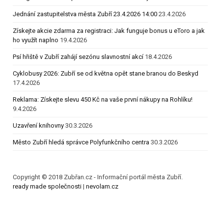
Jednání zastupitelstva města Zubří 23.4.2026 14:00
23.4.2026
Získejte akcie zdarma za registraci: Jak funguje bonus u eToro a jak
ho využít naplno
19.4.2026
Psí hřiště v Zubří zahájí sezónu slavnostní akcí
18.4.2026
Cyklobusy 2026: Zubří se od května opět stane branou do Beskyd
17.4.2026
Reklama: Získejte slevu 450 Kč na vaše první nákupy na Rohlíku!
9.4.2026
Uzavření knihovny
30.3.2026
Město Zubří hledá správce Polyfunkčního centra
30.3.2026
Copyright © 2018 Zubřan.cz - Informační portál města Zubří.
ready made společnosti
|
nevolam.cz