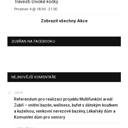
Travesti Divoké kočky
Prosinec 4 @ 18.30
-
21.00
Zobrazit všechny Akce
ZUBŘAN NA FACEBOOKU
NEJNOVĚJŠÍ KOMENTÁŘE
Jakub
:
Referendum pro realizaci projektu Multifunkční areál
Zubří – vnitřní bazén, wellness, bufet s dětským koutkem
a kuželnou, venkovní nerezové bazény, Lékařský dům a
Komunitní dům pro seniory