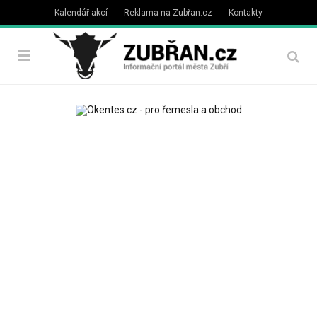
Kalendář akcí
Reklama na Zubřan.cz
Kontakty