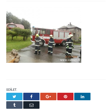
SDÍLET.
Twitter
Facebook
Google+
Pinterest
LinkedIn
Tumblr
Email