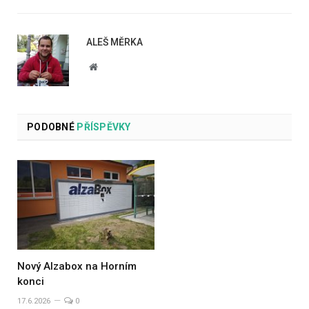
ALEŠ MĚRKA
Website
PODOBNÉ
PŘÍSPĚVKY
Nový Alzabox na Horním
konci
17.6.2026
0