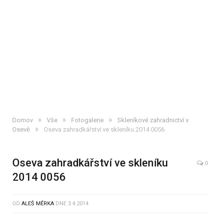
»
»
»
Domov
Vše
Fotogalerie
Skleníkové zahradnictví v
»
Osevě
Oseva zahradkářství ve skleníku 2014 0056
Oseva zahradkářství ve skleníku
0
2014 0056
OD
ALEŠ MĚRKA
DNE
3.4.2014