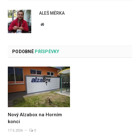
ALEŠ MĚRKA
Website
PODOBNÉ
PŘÍSPĚVKY
Nový Alzabox na Horním
konci
17.6.2026
0