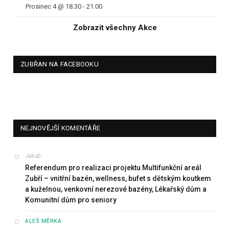
Prosinec 4 @ 18.30
-
21.00
Zobrazit všechny Akce
ZUBŘAN NA FACEBOOKU
NEJNOVĚJŠÍ KOMENTÁŘE
Jakub
:
Referendum pro realizaci projektu Multifunkční areál
Zubří – vnitřní bazén, wellness, bufet s dětským koutkem
a kuželnou, venkovní nerezové bazény, Lékařský dům a
Komunitní dům pro seniory
:
ALEŠ MĚRKA