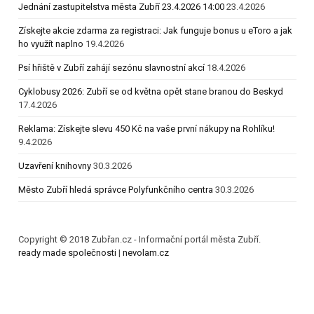
Jednání zastupitelstva města Zubří 23.4.2026 14:00
23.4.2026
Získejte akcie zdarma za registraci: Jak funguje bonus u eToro a jak
ho využít naplno
19.4.2026
Psí hřiště v Zubří zahájí sezónu slavnostní akcí
18.4.2026
Cyklobusy 2026: Zubří se od května opět stane branou do Beskyd
17.4.2026
Reklama: Získejte slevu 450 Kč na vaše první nákupy na Rohlíku!
9.4.2026
Uzavření knihovny
30.3.2026
Město Zubří hledá správce Polyfunkčního centra
30.3.2026
Copyright © 2018 Zubřan.cz - Informační portál města Zubří.
ready made společnosti
|
nevolam.cz