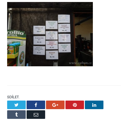
SDÍLET.
Twitter
Facebook
Google+
Pinterest
LinkedIn
Tumblr
Email