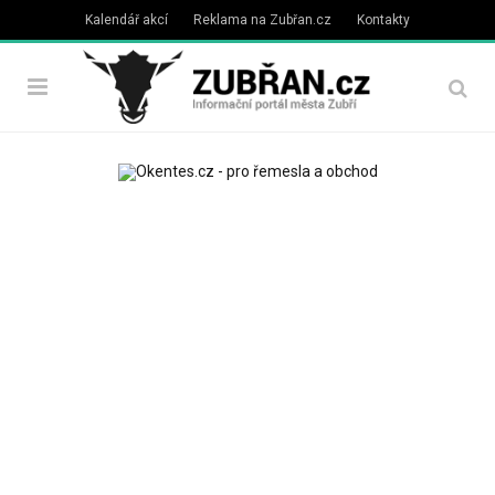
Kalendář akcí
Reklama na Zubřan.cz
Kontakty