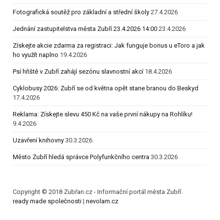
Fotografická soutěž pro základní a střední školy
27.4.2026
Jednání zastupitelstva města Zubří 23.4.2026 14:00
23.4.2026
Získejte akcie zdarma za registraci: Jak funguje bonus u eToro a jak
ho využít naplno
19.4.2026
Psí hřiště v Zubří zahájí sezónu slavnostní akcí
18.4.2026
Cyklobusy 2026: Zubří se od května opět stane branou do Beskyd
17.4.2026
Reklama: Získejte slevu 450 Kč na vaše první nákupy na Rohlíku!
9.4.2026
Uzavření knihovny
30.3.2026
Město Zubří hledá správce Polyfunkčního centra
30.3.2026
Copyright © 2018 Zubřan.cz - Informační portál města Zubří.
ready made společnosti
|
nevolam.cz