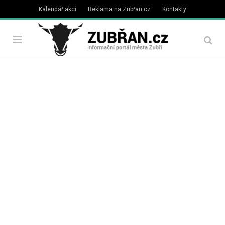
Kalendář akcí
Reklama na Zubřan.cz
Kontakty