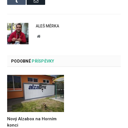
Tumblr
Email
ALEŠ MĚRKA
Website
PODOBNÉ
PŘÍSPĚVKY
Nový Alzabox na Horním
konci