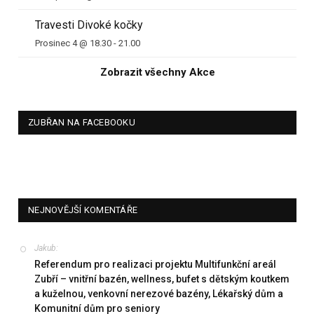
Travesti Divoké kočky
Prosinec 4 @ 18.30
-
21.00
Zobrazit všechny Akce
ZUBŘAN NA FACEBOOKU
NEJNOVĚJŠÍ KOMENTÁŘE
Jakub
:
Referendum pro realizaci projektu Multifunkční areál
Zubří – vnitřní bazén, wellness, bufet s dětským koutkem
a kuželnou, venkovní nerezové bazény, Lékařský dům a
Komunitní dům pro seniory