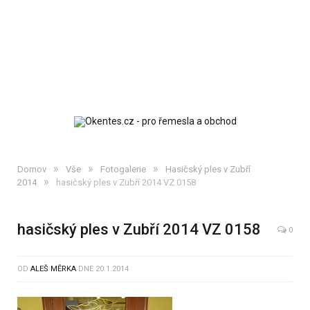
»
»
»
Domov
Vše
Fotogalerie
Hasičský ples v Zubří
»
2014
hasičský ples v Zubří 2014 VZ 0158
hasičský ples v Zubří 2014 VZ 0158
0
OD
ALEŠ MĚRKA
DNE
20.1.2014