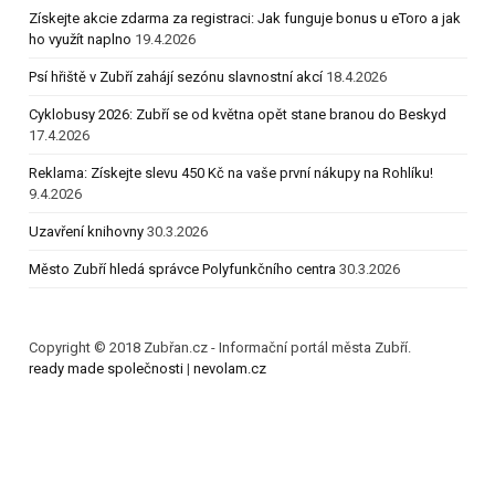
Získejte akcie zdarma za registraci: Jak funguje bonus u eToro a jak
ho využít naplno
19.4.2026
Psí hřiště v Zubří zahájí sezónu slavnostní akcí
18.4.2026
Cyklobusy 2026: Zubří se od května opět stane branou do Beskyd
17.4.2026
Reklama: Získejte slevu 450 Kč na vaše první nákupy na Rohlíku!
9.4.2026
Uzavření knihovny
30.3.2026
Město Zubří hledá správce Polyfunkčního centra
30.3.2026
Copyright © 2018 Zubřan.cz - Informační portál města Zubří.
ready made společnosti
|
nevolam.cz