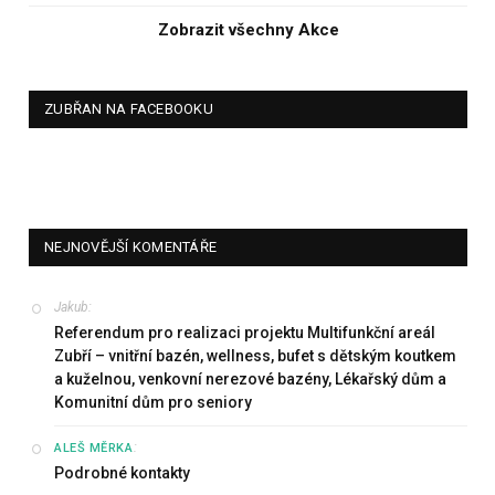
Zobrazit všechny Akce
ZUBŘAN NA FACEBOOKU
NEJNOVĚJŠÍ KOMENTÁŘE
Jakub
:
Referendum pro realizaci projektu Multifunkční areál
Zubří – vnitřní bazén, wellness, bufet s dětským koutkem
a kuželnou, venkovní nerezové bazény, Lékařský dům a
Komunitní dům pro seniory
:
ALEŠ MĚRKA
Podrobné kontakty