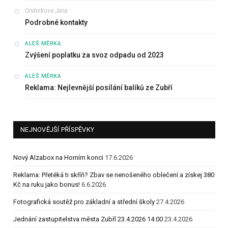
Onderkova Jana
:
Podrobné kontakty
:
ALEŠ MĚRKA
Zvýšení poplatku za svoz odpadu od 2023
:
ALEŠ MĚRKA
Reklama: Nejlevnější posílání balíků ze Zubří
NEJNOVĚJŠÍ PŘÍSPĚVKY
Nový Alzabox na Horním konci
17.6.2026
Reklama: Přetéká ti skříň? Zbav se nenošeného oblečení a získej 380
Kč na ruku jako bonus!
6.6.2026
Fotografická soutěž pro základní a střední školy
27.4.2026
Jednání zastupitelstva města Zubří 23.4.2026 14:00
23.4.2026