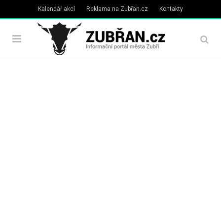
Kalendář akcí
Reklama na Zubřan.cz
Kontakty