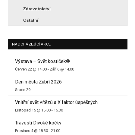
Zdravotnictví
Ostatní
NADCHÁZEJÍCÍ AKCE
Výstava – Svět kostiček®
Červen 22 @ 14.00
-
Září 6 @ 14.00
Den města Zubří 2026
Srpen 29
Vnitřní svět vítězů a X faktor úspěšných
Listopad 15 @ 15.00
-
16.30
Travesti Divoké kočky
Prosinec 4 @ 18.30
-
21.00