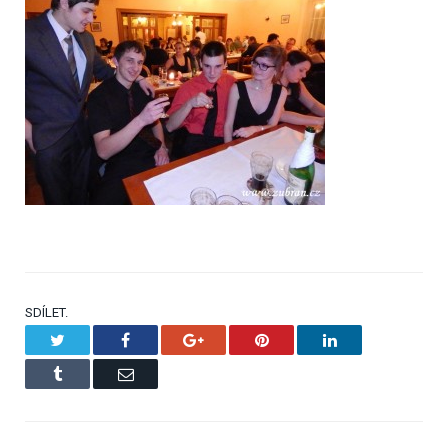
SDÍLET.
Twitter
Facebook
Google+
Pinterest
LinkedIn
Tumblr
Email