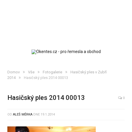
»
»
»
Domov
Vše
Fotogalerie
Hasičský ples v Zubří
»
2014
Hasičský ples 2014 00013
Hasičský ples 2014 00013
0
OD
ALEŠ MĚRKA
DNE
19.1.2014