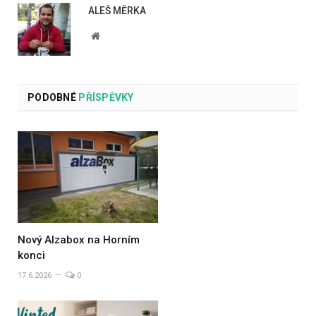
ALEŠ MĚRKA
Website
PODOBNÉ
PŘÍSPĚVKY
Nový Alzabox na Horním
konci
17.6.2026
0