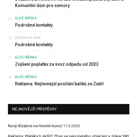
Komunitní dům pro seniory
:
ALEŠ MĚRKA
Podrobné kontakty
Onderkova Jana
:
Podrobné kontakty
:
ALEŠ MĚRKA
Zvýšení poplatku za svoz odpadu od 2023
:
ALEŠ MĚRKA
Reklama: Nejlevnější posílání balíků ze Zubří
NEJNOVĚJŠÍ PŘÍSPĚVKY
Nový Alzabox na Horním konci
17.6.2026
Reklama: Přetéká ti skříň? Zbav se nenošeného oblečení a získej 380