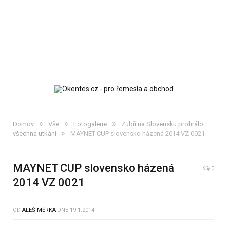
»
»
»
Domov
Vše
Fotogalerie
Zubří na Slovensku prohrálo
»
všechna utkání
MAYNET CUP slovensko házená 2014 VZ 0021
MAYNET CUP slovensko házená
0
2014 VZ 0021
OD
ALEŠ MĚRKA
DNE
19.1.2014