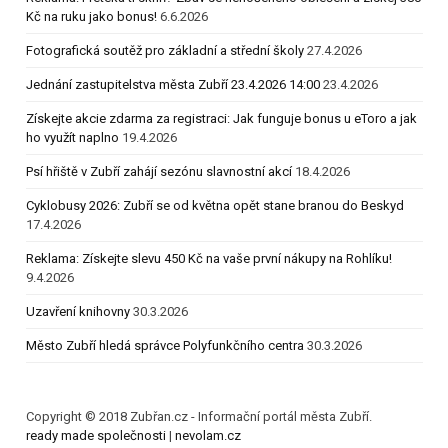
Kč na ruku jako bonus!
6.6.2026
Fotografická soutěž pro základní a střední školy
27.4.2026
Jednání zastupitelstva města Zubří 23.4.2026 14:00
23.4.2026
Získejte akcie zdarma za registraci: Jak funguje bonus u eToro a jak
ho využít naplno
19.4.2026
Psí hřiště v Zubří zahájí sezónu slavnostní akcí
18.4.2026
Cyklobusy 2026: Zubří se od května opět stane branou do Beskyd
17.4.2026
Reklama: Získejte slevu 450 Kč na vaše první nákupy na Rohlíku!
9.4.2026
Uzavření knihovny
30.3.2026
Město Zubří hledá správce Polyfunkčního centra
30.3.2026
Copyright © 2018 Zubřan.cz - Informační portál města Zubří.
ready made společnosti
|
nevolam.cz