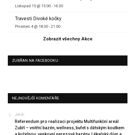
Listopad 15 @ 15.00
-
16.30
Travesti Divoké kočky
Prosinec 4 @ 18.30
-
21.00
Zobrazit všechny Akce
ZUBŘAN NA FACEBOOKU
NEJNOVĚJŠÍ KOMENTÁŘE
Jakub
:
Referendum pro realizaci projektu Multifunkční areál
Zubří – vnitřní bazén, wellness, bufet s dětským koutkem
a kuželnou, venkovní nerezové bazény, Lékařský dům a