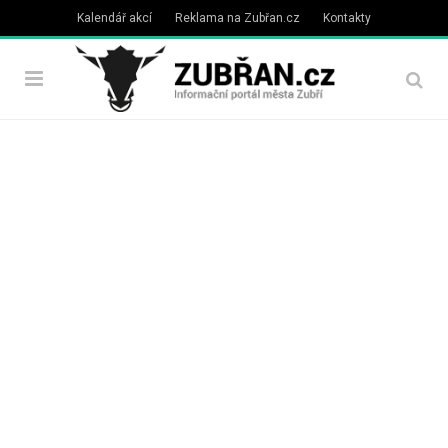
Kalendář akcí
Reklama na Zubřan.cz
Kontakty