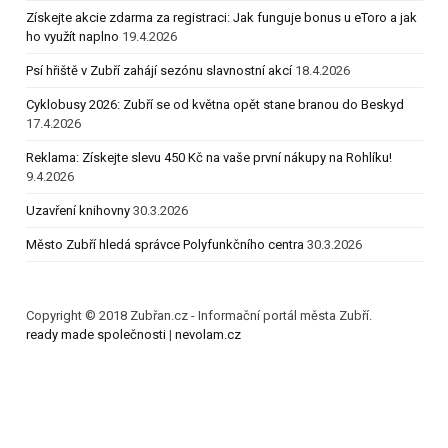
Získejte akcie zdarma za registraci: Jak funguje bonus u eToro a jak
ho využít naplno
19.4.2026
Psí hřiště v Zubří zahájí sezónu slavnostní akcí
18.4.2026
Cyklobusy 2026: Zubří se od května opět stane branou do Beskyd
17.4.2026
Reklama: Získejte slevu 450 Kč na vaše první nákupy na Rohlíku!
9.4.2026
Uzavření knihovny
30.3.2026
Město Zubří hledá správce Polyfunkčního centra
30.3.2026
Copyright © 2018 Zubřan.cz - Informační portál města Zubří.
ready made společnosti
|
nevolam.cz