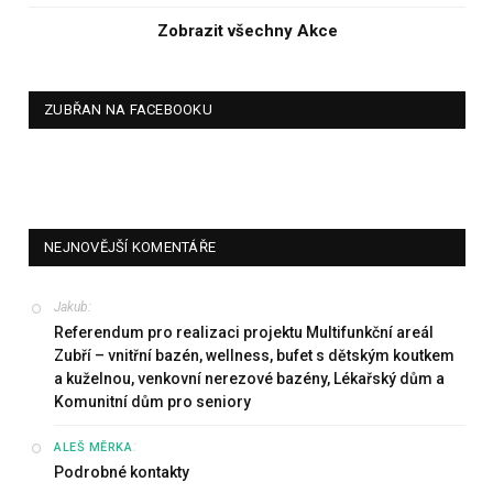
Zobrazit všechny Akce
ZUBŘAN NA FACEBOOKU
NEJNOVĚJŠÍ KOMENTÁŘE
Jakub
:
Referendum pro realizaci projektu Multifunkční areál
Zubří – vnitřní bazén, wellness, bufet s dětským koutkem
a kuželnou, venkovní nerezové bazény, Lékařský dům a
Komunitní dům pro seniory
:
ALEŠ MĚRKA
Podrobné kontakty