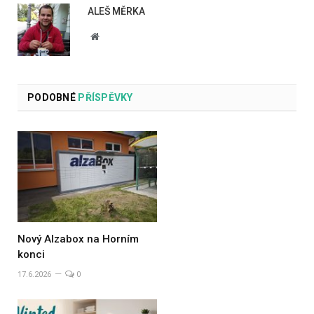
ALEŠ MĚRKA
Website
PODOBNÉ
PŘÍSPĚVKY
Nový Alzabox na Horním
konci
17.6.2026
0