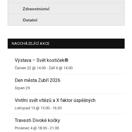
Zdravotnictví
Ostatní
NADCHÁZEJÍCÍ AKCE
Výstava – Svět kostiček®
Červen 22 @ 14.00
-
Září 6 @ 14.00
Den města Zubří 2026
Srpen 29
Vnitřní svět vítězů a X faktor úspěšných
Listopad 15 @ 15.00
-
16.30
Travesti Divoké kočky
Prosinec 4 @ 18.30
-
21.00