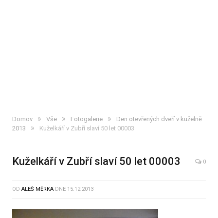
»
»
»
Domov
Vše
Fotogalerie
Den otevřených dveří v kuželně
»
2013
Kuželkáří v Zubří slaví 50 let 00003
Kuželkáří v Zubří slaví 50 let 00003
0
OD
ALEŠ MĚRKA
DNE
15.12.2013