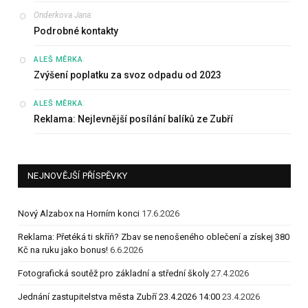
Onderkova Jana
:
Podrobné kontakty
:
ALEŠ MĚRKA
Zvýšení poplatku za svoz odpadu od 2023
:
ALEŠ MĚRKA
Reklama: Nejlevnější posílání balíků ze Zubří
NEJNOVĚJŠÍ PŘÍSPĚVKY
Nový Alzabox na Horním konci
17.6.2026
Reklama: Přetéká ti skříň? Zbav se nenošeného oblečení a získej 380
Kč na ruku jako bonus!
6.6.2026
Fotografická soutěž pro základní a střední školy
27.4.2026
Jednání zastupitelstva města Zubří 23.4.2026 14:00
23.4.2026