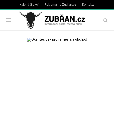
Kalendář akcí
Reklama na Zubřan.cz
Kontakty