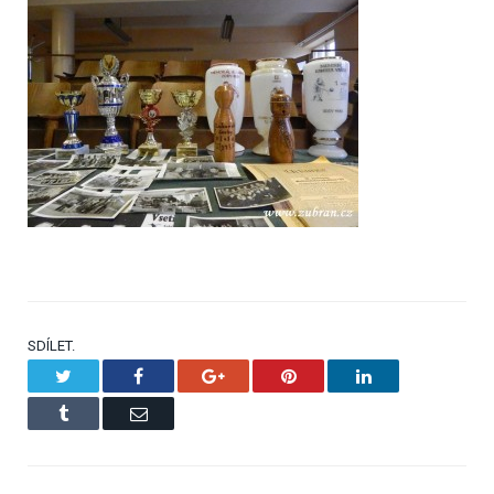
SDÍLET.
Twitter
Facebook
Google+
Pinterest
LinkedIn
Tumblr
Email