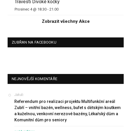
Travesti Divoké kočky
Prosinec 4 @ 18.30
-
21.00
Zobrazit všechny Akce
ZUBŘAN NA FACEBOOKU
NEJNOVĚJŠÍ KOMENTÁŘE
Jakub
:
Referendum pro realizaci projektu Multifunkční areál
Zubří – vnitřní bazén, wellness, bufet s dětským koutkem
a kuželnou, venkovní nerezové bazény, Lékařský dům a
Komunitní dům pro seniory