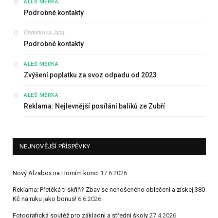
:
ALEŠ MĚRKA
Podrobné kontakty
Onderkova Jana
:
Podrobné kontakty
:
ALEŠ MĚRKA
Zvýšení poplatku za svoz odpadu od 2023
:
ALEŠ MĚRKA
Reklama: Nejlevnější posílání balíků ze Zubří
NEJNOVĚJŠÍ PŘÍSPĚVKY
Nový Alzabox na Horním konci
17.6.2026
Reklama: Přetéká ti skříň? Zbav se nenošeného oblečení a získej 380
Kč na ruku jako bonus!
6.6.2026
Fotografická soutěž pro základní a střední školy
27.4.2026