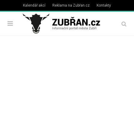
Kalendář akcí
Reklama na Zubřan.cz
Kontakty