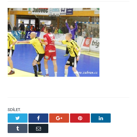
SDÍLET.
Twitter
Facebook
Google+
Pinterest
LinkedIn
Tumblr
Email