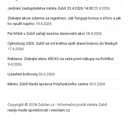
Jednání zastupitelstva města Zubří 23.4.2026 14:00
23.4.2026
Získejte akcie zdarma za registraci: Jak funguje bonus u eToro a jak
ho využít naplno
19.4.2026
Psí hřiště v Zubří zahájí sezónu slavnostní akcí
18.4.2026
Cyklobusy 2026: Zubří se od května opět stane branou do Beskyd
17.4.2026
Reklama: Získejte slevu 450 Kč na vaše první nákupy na Rohlíku!
9.4.2026
Uzavření knihovny
30.3.2026
Město Zubří hledá správce Polyfunkčního centra
30.3.2026
Copyright © 2018 Zubřan.cz - Informační portál města Zubří.
ready made společnosti
|
nevolam.cz