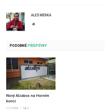
ALEŠ MĚRKA
Website
PODOBNÉ
PŘÍSPĚVKY
Nový Alzabox na Horním
konci
17.6.2026
0