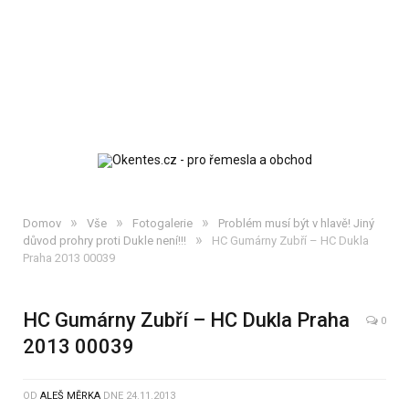
»
»
»
Domov
Vše
Fotogalerie
Problém musí být v hlavě! Jiný
»
důvod prohry proti Dukle není!!!
HC Gumárny Zubří – HC Dukla
Praha 2013 00039
HC Gumárny Zubří – HC Dukla Praha
0
2013 00039
OD
ALEŠ MĚRKA
DNE
24.11.2013