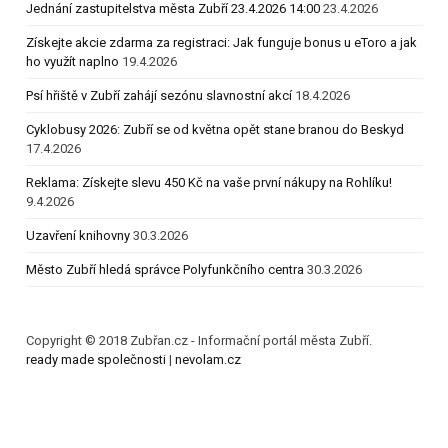
Jednání zastupitelstva města Zubří 23.4.2026 14:00
23.4.2026
Získejte akcie zdarma za registraci: Jak funguje bonus u eToro a jak
ho využít naplno
19.4.2026
Psí hřiště v Zubří zahájí sezónu slavnostní akcí
18.4.2026
Cyklobusy 2026: Zubří se od května opět stane branou do Beskyd
17.4.2026
Reklama: Získejte slevu 450 Kč na vaše první nákupy na Rohlíku!
9.4.2026
Uzavření knihovny
30.3.2026
Město Zubří hledá správce Polyfunkčního centra
30.3.2026
Copyright © 2018 Zubřan.cz - Informační portál města Zubří.
ready made společnosti
|
nevolam.cz