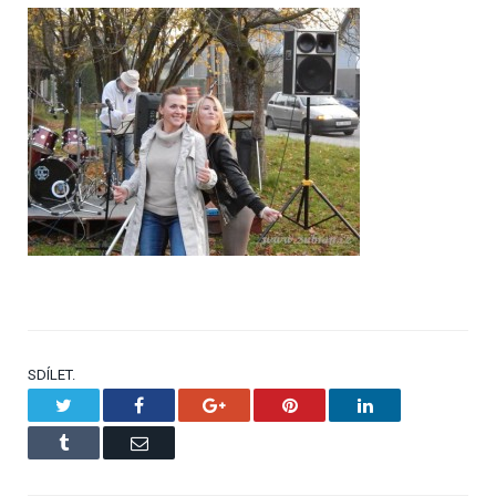
SDÍLET.
Twitter
Facebook
Google+
Pinterest
LinkedIn
Tumblr
Email