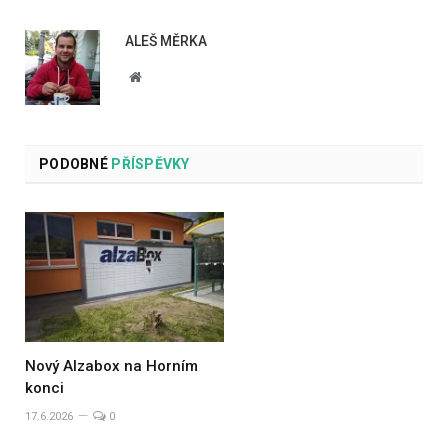
ALEŠ MĚRKA
Website
PODOBNÉ
PŘÍSPĚVKY
Nový Alzabox na Horním
konci
17.6.2026
0