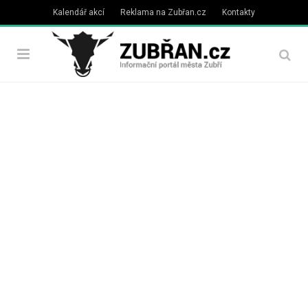
Kalendář akcí
Reklama na Zubřan.cz
Kontakty