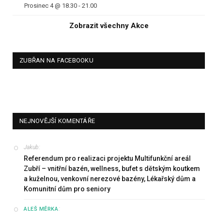
Prosinec 4 @ 18.30
-
21.00
Zobrazit všechny Akce
ZUBŘAN NA FACEBOOKU
NEJNOVĚJŠÍ KOMENTÁŘE
Jakub
:
Referendum pro realizaci projektu Multifunkční areál
Zubří – vnitřní bazén, wellness, bufet s dětským koutkem
a kuželnou, venkovní nerezové bazény, Lékařský dům a
Komunitní dům pro seniory
:
ALEŠ MĚRKA