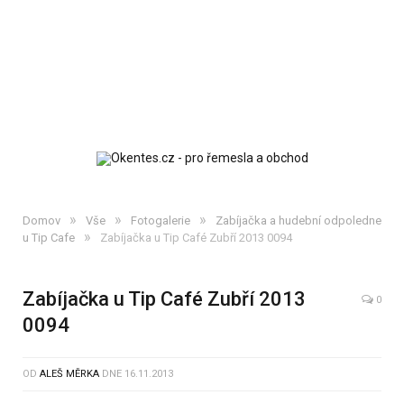
»
»
»
Domov
Vše
Fotogalerie
Zabíjačka a hudební odpoledne
»
u Tip Cafe
Zabíjačka u Tip Café Zubří 2013 0094
Zabíjačka u Tip Café Zubří 2013
0
0094
OD
ALEŠ MĚRKA
DNE
16.11.2013