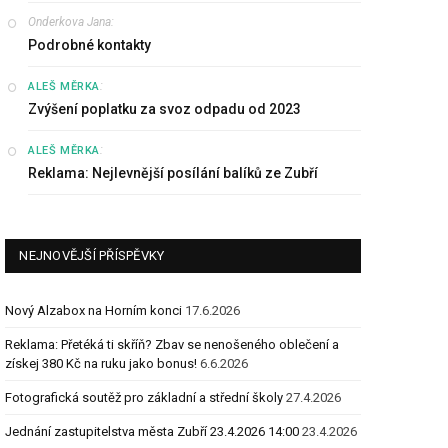
Onderkova Jana
:
Podrobné kontakty
:
ALEŠ MĚRKA
Zvýšení poplatku za svoz odpadu od 2023
:
ALEŠ MĚRKA
Reklama: Nejlevnější posílání balíků ze Zubří
NEJNOVĚJŠÍ PŘÍSPĚVKY
Nový Alzabox na Horním konci
17.6.2026
Reklama: Přetéká ti skříň? Zbav se nenošeného oblečení a
získej 380 Kč na ruku jako bonus!
6.6.2026
Fotografická soutěž pro základní a střední školy
27.4.2026
Jednání zastupitelstva města Zubří 23.4.2026 14:00
23.4.2026