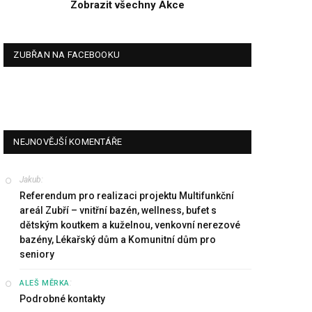
Zobrazit všechny Akce
ZUBŘAN NA FACEBOOKU
NEJNOVĚJŠÍ KOMENTÁŘE
Jakub
:
Referendum pro realizaci projektu Multifunkční
areál Zubří – vnitřní bazén, wellness, bufet s
dětským koutkem a kuželnou, venkovní nerezové
bazény, Lékařský dům a Komunitní dům pro
seniory
:
ALEŠ MĚRKA
Podrobné kontakty