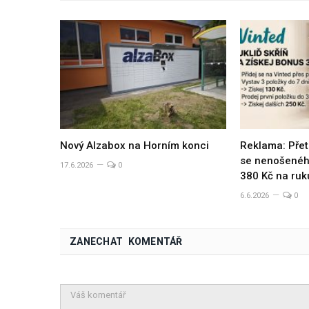
Nový Alzabox na Horním konci
Reklama: Přet
se nenošeného
17.6.2026
0
380 Kč na ruk
6.6.2026
0
ZANECHAT KOMENTÁŘ