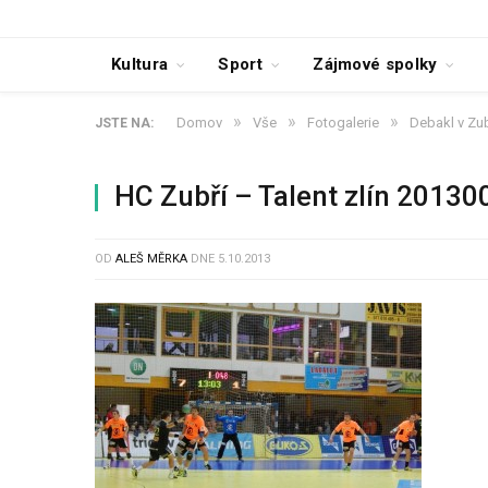
Kultura
Sport
Zájmové spolky
»
»
»
Domov
Vše
Fotogalerie
Debakl v Zub
JSTE NA:
HC Zubří – Talent zlín 20130
OD
ALEŠ MĚRKA
DNE
5.10.2013