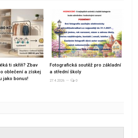
éká ti skříň? Zbav
Fotografická soutěž pro základní
 oblečení a získej
a střední školy
u jako bonus!
27.4.2026
0