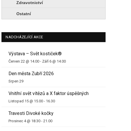
Zdravotnictví
Ostatní
NADCHÁZEJÍCÍ AKCE
Výstava – Svět kostiček®
Červen 22 @ 14.00
-
Září 6 @ 14.00
Den města Zubří 2026
Srpen 29
Vnitřní svět vítězů a X faktor úspěšných
Listopad 15 @ 15.00
-
16.30
Travesti Divoké kočky
Prosinec 4 @ 18.30
-
21.00