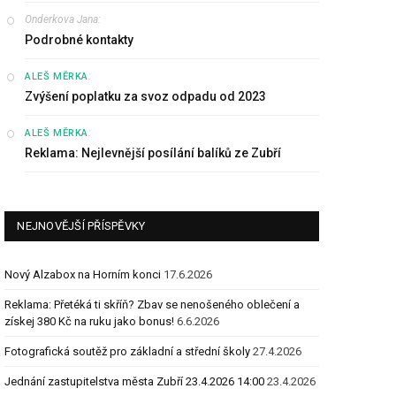
Onderkova Jana
:
Podrobné kontakty
:
ALEŠ MĚRKA
Zvýšení poplatku za svoz odpadu od 2023
:
ALEŠ MĚRKA
Reklama: Nejlevnější posílání balíků ze Zubří
NEJNOVĚJŠÍ PŘÍSPĚVKY
Nový Alzabox na Horním konci
17.6.2026
Reklama: Přetéká ti skříň? Zbav se nenošeného oblečení a
získej 380 Kč na ruku jako bonus!
6.6.2026
Fotografická soutěž pro základní a střední školy
27.4.2026
Jednání zastupitelstva města Zubří 23.4.2026 14:00
23.4.2026