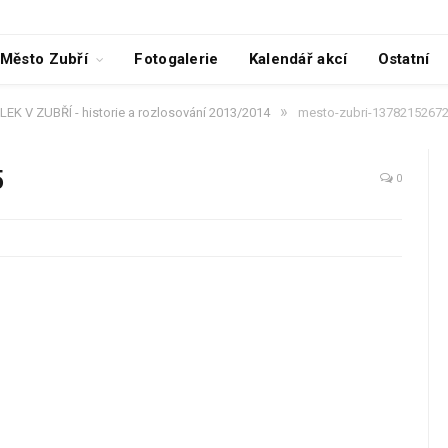
Město Zubří
Fotogalerie
Kalendář akcí
Ostatní
»
EK V ZUBŘÍ - historie a rozlosování 2013/2014
mesto-zubri-1378215267
5
0