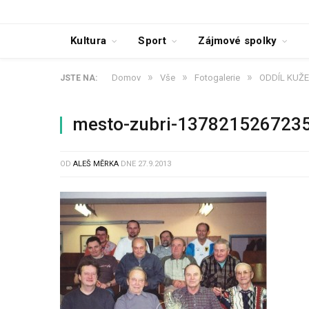
Kultura
Sport
Zájmové spolky
»
»
»
Domov
Vše
Fotogalerie
ODDÍL KUŽEL
JSTE NA:
mesto-zubri-137821526723
OD
ALEŠ MĚRKA
DNE
27.9.2013