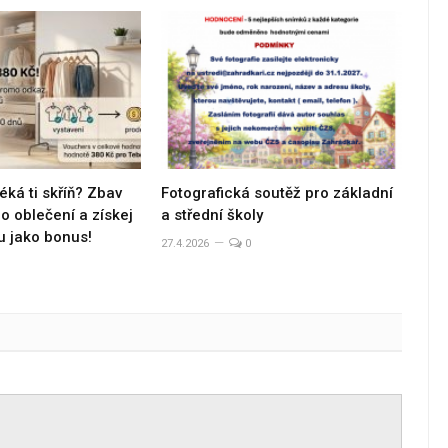
éká ti skříň? Zbav
Fotografická soutěž pro základní
 oblečení a získej
a střední školy
u jako bonus!
27.4.2026
0