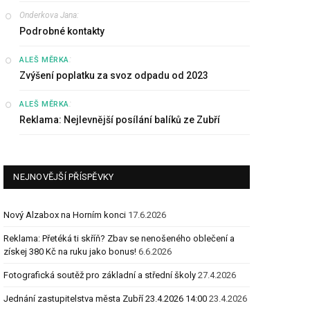
Onderkova Jana
:
Podrobné kontakty
:
ALEŠ MĚRKA
Zvýšení poplatku za svoz odpadu od 2023
:
ALEŠ MĚRKA
Reklama: Nejlevnější posílání balíků ze Zubří
NEJNOVĚJŠÍ PŘÍSPĚVKY
Nový Alzabox na Horním konci
17.6.2026
Reklama: Přetéká ti skříň? Zbav se nenošeného oblečení a
získej 380 Kč na ruku jako bonus!
6.6.2026
Fotografická soutěž pro základní a střední školy
27.4.2026
Jednání zastupitelstva města Zubří 23.4.2026 14:00
23.4.2026