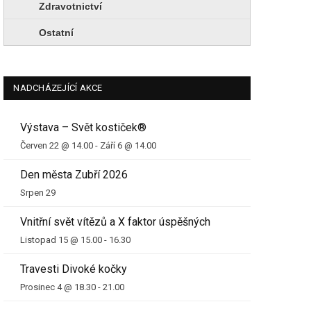
Zdravotnictví
Ostatní
NADCHÁZEJÍCÍ AKCE
Výstava – Svět kostiček®
Červen 22 @ 14.00
-
Září 6 @ 14.00
Den města Zubří 2026
Srpen 29
Vnitřní svět vítězů a X faktor úspěšných
Listopad 15 @ 15.00
-
16.30
Travesti Divoké kočky
Prosinec 4 @ 18.30
-
21.00