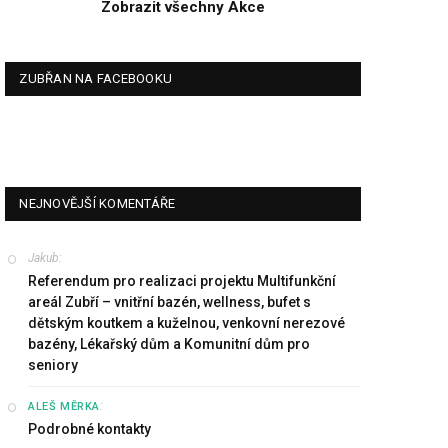
Zobrazit všechny Akce
ZUBŘAN NA FACEBOOKU
NEJNOVĚJŠÍ KOMENTÁŘE
Jakub
:
Referendum pro realizaci projektu Multifunkční
areál Zubří – vnitřní bazén, wellness, bufet s
dětským koutkem a kuželnou, venkovní nerezové
bazény, Lékařský dům a Komunitní dům pro
seniory
:
ALEŠ MĚRKA
Podrobné kontakty