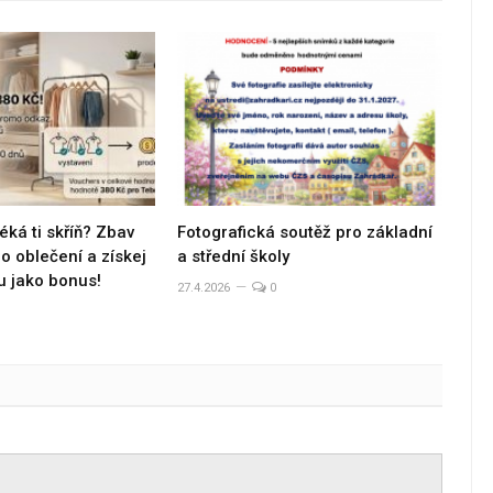
éká ti skříň? Zbav
Fotografická soutěž pro základní
 oblečení a získej
a střední školy
u jako bonus!
27.4.2026
0