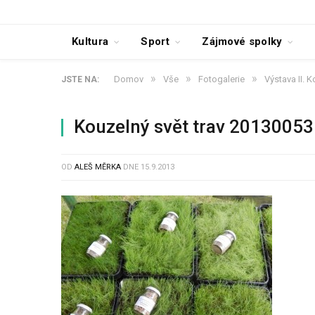
Kultura
Sport
Zájmové spolky
»
»
»
Domov
Vše
Fotogalerie
Výstava II. 
JSTE NA:
Kouzelný svět trav 20130053
OD
ALEŠ MĚRKA
DNE
15.9.2013