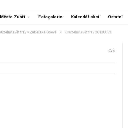
Město Zubří
Fotogalerie
Kalendář akcí
Ostatní
»
Kouzelný svět trav v Zuberské Osevě
Kouzelný svět trav 20130053
0