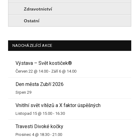
Zdravotnictví
Ostatní
NADCHÁZEJÍCÍ AKCE
Výstava – Svět kostiček®
Červen 22 @ 14.00
-
Září 6 @ 14.00
Den města Zubří 2026
Srpen 29
Vnitřní svět vítězů a X faktor úspěšných
Listopad 15 @ 15.00
-
16.30
Travesti Divoké kočky
Prosinec 4 @ 18.30
-
21.00