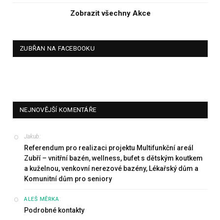
Zobrazit všechny Akce
ZUBŘAN NA FACEBOOKU
NEJNOVĚJŠÍ KOMENTÁŘE
Jakub
:
Referendum pro realizaci projektu Multifunkční areál
Zubří – vnitřní bazén, wellness, bufet s dětským koutkem
a kuželnou, venkovní nerezové bazény, Lékařský dům a
Komunitní dům pro seniory
:
ALEŠ MĚRKA
Podrobné kontakty