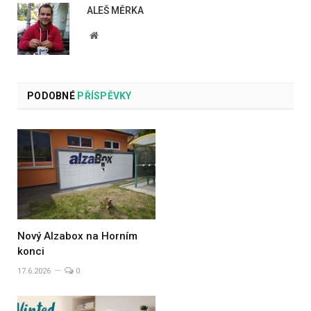
ALEŠ MĚRKA
Website
PODOBNÉ
PŘÍSPĚVKY
Nový Alzabox na Horním
konci
17.6.2026
0