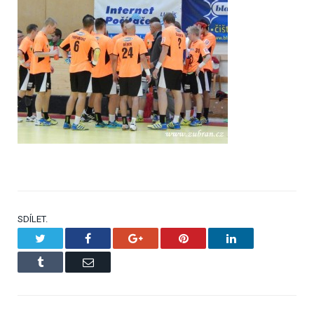
SDÍLET.
Twitter
Facebook
Google+
Pinterest
LinkedIn
Tumblr
Email