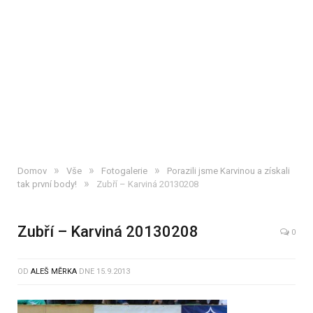
»
»
»
Domov
Vše
Fotogalerie
Porazili jsme Karvinou a získali
»
tak první body!
Zubří – Karviná 20130208
Zubří – Karviná 20130208
0
OD
ALEŠ MĚRKA
DNE
15.9.2013