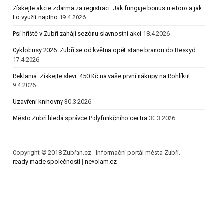
Získejte akcie zdarma za registraci: Jak funguje bonus u eToro a jak
ho využít naplno
19.4.2026
Psí hřiště v Zubří zahájí sezónu slavnostní akcí
18.4.2026
Cyklobusy 2026: Zubří se od května opět stane branou do Beskyd
17.4.2026
Reklama: Získejte slevu 450 Kč na vaše první nákupy na Rohlíku!
9.4.2026
Uzavření knihovny
30.3.2026
Město Zubří hledá správce Polyfunkčního centra
30.3.2026
Copyright © 2018 Zubřan.cz - Informační portál města Zubří.
ready made společnosti
|
nevolam.cz