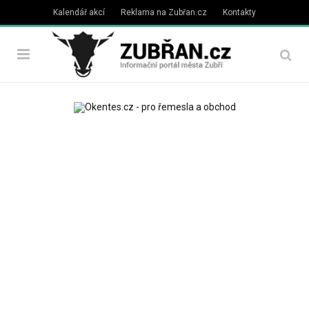
Kalendář akcí
Reklama na Zubřan.cz
Kontakty