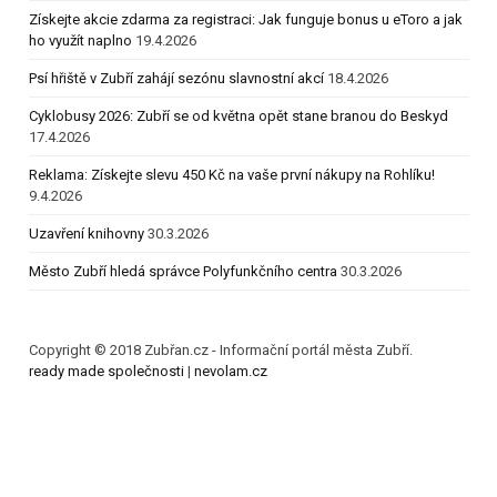
Získejte akcie zdarma za registraci: Jak funguje bonus u eToro a jak
ho využít naplno
19.4.2026
Psí hřiště v Zubří zahájí sezónu slavnostní akcí
18.4.2026
Cyklobusy 2026: Zubří se od května opět stane branou do Beskyd
17.4.2026
Reklama: Získejte slevu 450 Kč na vaše první nákupy na Rohlíku!
9.4.2026
Uzavření knihovny
30.3.2026
Město Zubří hledá správce Polyfunkčního centra
30.3.2026
Copyright © 2018 Zubřan.cz - Informační portál města Zubří.
ready made společnosti
|
nevolam.cz