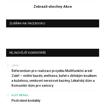
Zobrazit všechny Akce
ZUBŘAN NA FACEBOOKU
NEJNOVĚJŠÍ KOMENTÁŘE
Jakub
:
Referendum pro realizaci projektu Multifunkční areál
Zubří – vnitřní bazén, wellness, bufet s dětským koutkem
a kuželnou, venkovní nerezové bazény, Lékařský dům a
Komunitní dům pro seniory
:
ALEŠ MĚRKA
Podrobné kontakty