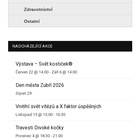
Zdravotnictví
Ostatní
NADCHÁZEJÍCÍ AKCE
Výstava – Svět kostiček®
Červen 22 @ 14.00
-
Září 6 @ 14.00
Den města Zubří 2026
Srpen 29
Vnitřní svět vítězů a X faktor úspěšných
Listopad 15 @ 15.00
-
16.30
Travesti Divoké kočky
Prosinec 4 @ 18.30
-
21.00