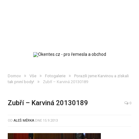
»
»
»
Domov
Vše
Fotogalerie
Porazili jsme Karvinou a získali
»
tak první body!
Zubří – Karviná 20130189
Zubří – Karviná 20130189
0
OD
ALEŠ MĚRKA
DNE
15.9.2013