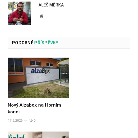
ALEŠ MĚRKA
Website
PODOBNÉ
PŘÍSPĚVKY
Nový Alzabox na Horním
konci
17.6.2026
0