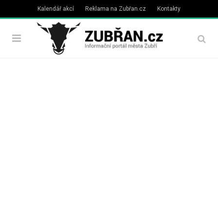
Kalendář akcí
Reklama na Zubřan.cz
Kontakty