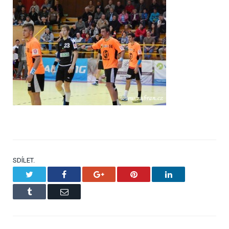
SDÍLET.
Twitter
Facebook
Google+
Pinterest
LinkedIn
Tumblr
Email