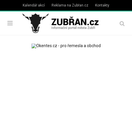
Kalendář akcí
Reklama na Zubřan.cz
Kontakty