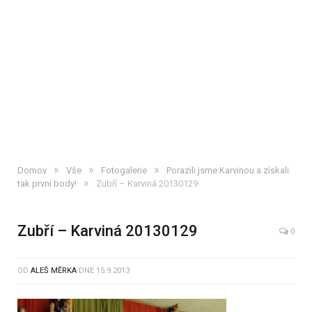
»
»
»
Domov
Vše
Fotogalerie
Porazili jsme Karvinou a získali
»
tak první body!
Zubří – Karviná 20130129
Zubří – Karviná 20130129
0
OD
ALEŠ MĚRKA
DNE
15.9.2013