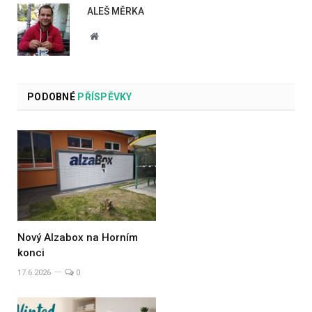
ALEŠ MĚRKA
Website
PODOBNÉ
PŘÍSPĚVKY
Nový Alzabox na Horním
konci
17.6.2026
0