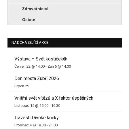
Zdravotnictví
Ostatní
NADCHÁZEJÍCÍ AKCE
Výstava – Svět kostiček®
Červen 22 @ 14.00
-
Září 6 @ 14.00
Den města Zubří 2026
Srpen 29
Vnitřní svět vítězů a X faktor úspěšných
Listopad 15 @ 15.00
-
16.30
Travesti Divoké kočky
Prosinec 4 @ 18.30
-
21.00