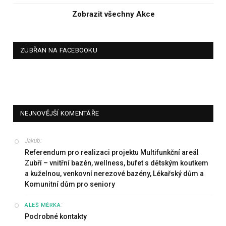
Zobrazit všechny Akce
ZUBŘAN NA FACEBOOKU
NEJNOVĚJŠÍ KOMENTÁŘE
Jakub
:
Referendum pro realizaci projektu Multifunkční areál
Zubří – vnitřní bazén, wellness, bufet s dětským koutkem
a kuželnou, venkovní nerezové bazény, Lékařský dům a
Komunitní dům pro seniory
:
ALEŠ MĚRKA
Podrobné kontakty