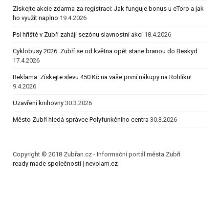
Získejte akcie zdarma za registraci: Jak funguje bonus u eToro a jak
ho využít naplno
19.4.2026
Psí hřiště v Zubří zahájí sezónu slavnostní akcí
18.4.2026
Cyklobusy 2026: Zubří se od května opět stane branou do Beskyd
17.4.2026
Reklama: Získejte slevu 450 Kč na vaše první nákupy na Rohlíku!
9.4.2026
Uzavření knihovny
30.3.2026
Město Zubří hledá správce Polyfunkčního centra
30.3.2026
Copyright © 2018 Zubřan.cz - Informační portál města Zubří.
ready made společnosti
|
nevolam.cz