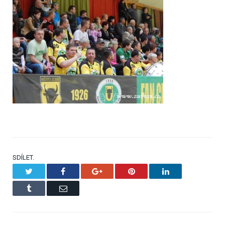
SDÍLET.
Twitter
Facebook
Google+
Pinterest
LinkedIn
Tumblr
Email