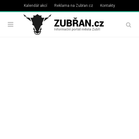
Kalendář akcí
Reklama na Zubřan.cz
Kontakty