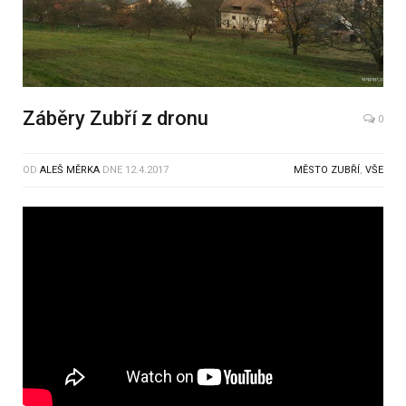
Záběry Zubří z dronu
0
OD
ALEŠ MĚRKA
DNE
12.4.2017
MĚSTO ZUBŘÍ
,
VŠE