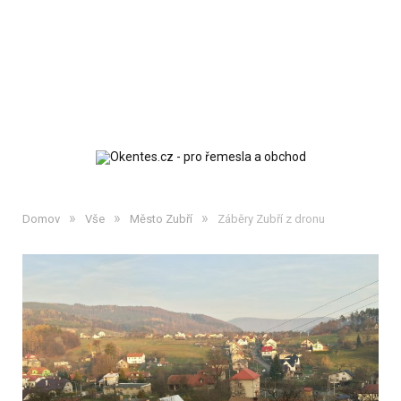
»
»
»
Domov
Vše
Město Zubří
Záběry Zubří z dronu