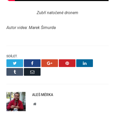
Zubří natočené dronem
Autor videa: Marek Šimurda
SDÍLET.
Twitter
Facebook
Google+
Pinterest
LinkedIn
Tumblr
Email
ALEŠ MĚRKA
Website