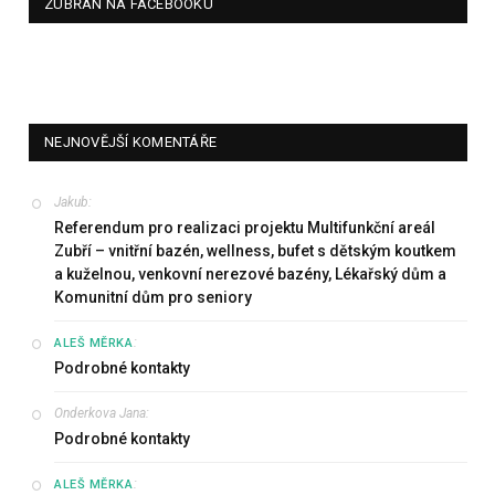
ZUBŘAN NA FACEBOOKU
NEJNOVĚJŠÍ KOMENTÁŘE
Jakub
:
Referendum pro realizaci projektu Multifunkční areál
Zubří – vnitřní bazén, wellness, bufet s dětským koutkem
a kuželnou, venkovní nerezové bazény, Lékařský dům a
Komunitní dům pro seniory
:
ALEŠ MĚRKA
Podrobné kontakty
Onderkova Jana
:
Podrobné kontakty
:
ALEŠ MĚRKA