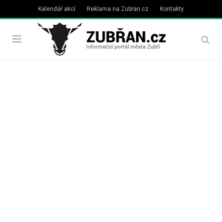
Kalendář akcí
Reklama na Zubřan.cz
Kontakty