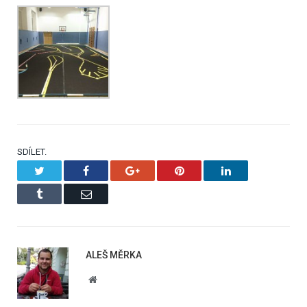
SDÍLET.
Twitter
Facebook
Google+
Pinterest
LinkedIn
Tumblr
Email
ALEŠ MĚRKA
Website