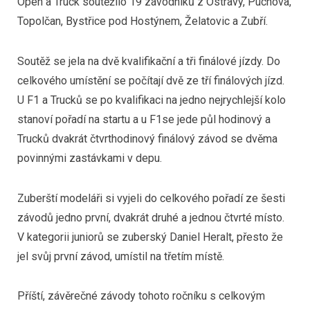
Open a Truck soutěžilo 19 závodníků z Ostravy, Púchova,
Topolčan, Bystřice pod Hostýnem, Želatovic a Zubří.
Soutěž se jela na dvě kvalifikační a tři finálové jízdy. Do
celkového umístění se počítají dvě ze tří finálových jízd.
U F1 a Trucků se po kvalifikaci na jedno nejrychlejší kolo
stanoví pořadí na startu a u F1se jede půl hodinový a
Trucků dvakrát čtvrthodinový finálový závod se dvěma
povinnými zastávkami v depu.
Zuberští modeláři si vyjeli do celkového pořadí ze šesti
závodů jedno první, dvakrát druhé a jednou čtvrté místo.
V kategorii juniorů se zuberský Daniel Heralt, přesto že
jel svůj první závod, umístil na třetím místě.
Příští, závěrečné závody tohoto ročníku s celkovým