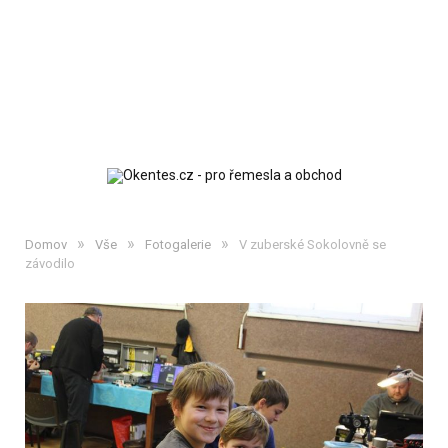
»
»
»
Domov
Vše
Fotogalerie
V zuberské Sokolovně se
závodilo