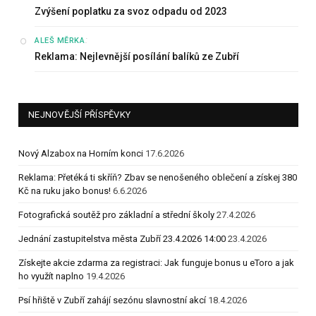
Zvýšení poplatku za svoz odpadu od 2023
:
ALEŠ MĚRKA
Reklama: Nejlevnější posílání balíků ze Zubří
NEJNOVĚJŠÍ PŘÍSPĚVKY
Nový Alzabox na Horním konci
17.6.2026
Reklama: Přetéká ti skříň? Zbav se nenošeného oblečení a získej 380
Kč na ruku jako bonus!
6.6.2026
Fotografická soutěž pro základní a střední školy
27.4.2026
Jednání zastupitelstva města Zubří 23.4.2026 14:00
23.4.2026
Získejte akcie zdarma za registraci: Jak funguje bonus u eToro a jak
ho využít naplno
19.4.2026
Psí hřiště v Zubří zahájí sezónu slavnostní akcí
18.4.2026