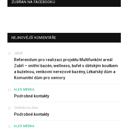
ZUBŘAN NA FACEBOOKU
NEJNOVĚJŠÍ KOMENTÁŘE
Jakub
:
Referendum pro realizaci projektu Multifunkční areál
Zubří – vnitřní bazén, wellness, bufet s dětským koutkem
a kuželnou, venkovní nerezové bazény, Lékařský dům a
Komunitní dům pro seniory
:
ALEŠ MĚRKA
Podrobné kontakty
Onderkova Jana
:
Podrobné kontakty
:
ALEŠ MĚRKA