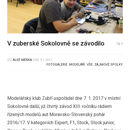
V zuberské Sokolovně se závodilo
0
OD
ALEŠ MĚRKA
DNE
9.1.2017
FOTOGALERIE
,
MODELÁŘI
,
VŠE
,
ZÁJMOVÉ SPOLKY
Modelářský klub Zubří uspořádal dne 7. 1. 2017 v místní
Sokolovně další, již čtvrtý závod XIII. ročníku rádiem
řízených modelů aut Moravsko-Slovenský pohár
2016/17. V kategoriích Expert, F1, Stock, Stock junior,