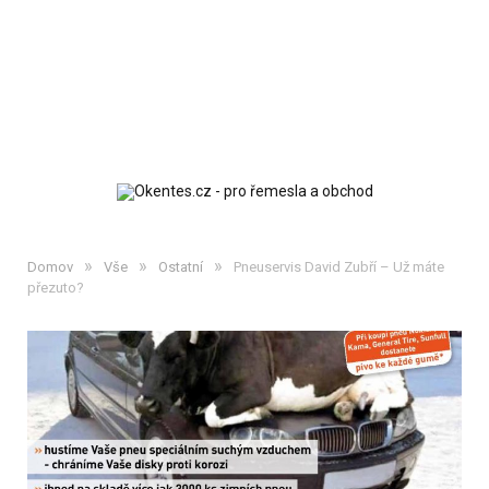
»
»
»
Domov
Vše
Ostatní
Pneuservis David Zubří – Už máte
přezuto?