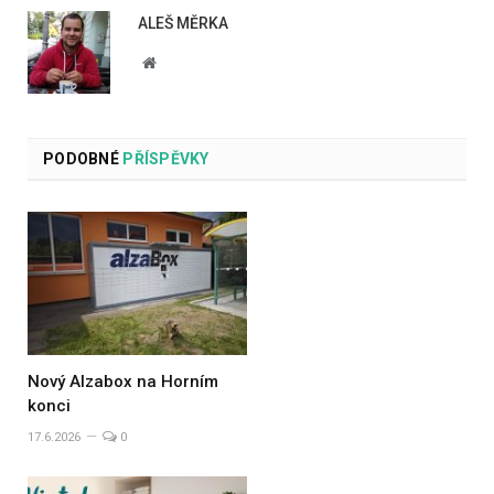
ALEŠ MĚRKA
Website
PODOBNÉ
PŘÍSPĚVKY
Nový Alzabox na Horním
konci
17.6.2026
0