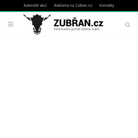
Kalendář akcí
Reklama na Zubřan.cz
Kontakty