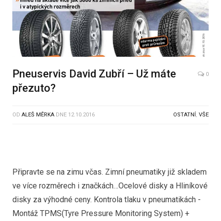
Pneuservis David Zubří – Už máte
0
přezuto?
OD
ALEŠ MĚRKA
DNE
12.10.2016
OSTATNÍ
,
VŠE
Připravte se na zimu včas. Zimní pneumatiky již skladem
ve více rozměrech i značkách…Ocelové disky a Hliníkové
disky za výhodné ceny. Kontrola tlaku v pneumatikách -
Montáž TPMS(Tyre Pressure Monitoring System) +