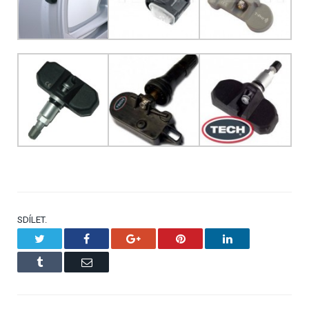
SDÍLET.
Twitter
Facebook
Google+
Pinterest
LinkedIn
Tumblr
Email