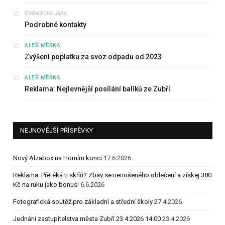
Onderkova Jana
:
Podrobné kontakty
:
ALEŠ MĚRKA
Zvýšení poplatku za svoz odpadu od 2023
:
ALEŠ MĚRKA
Reklama: Nejlevnější posílání balíků ze Zubří
NEJNOVĚJŠÍ PŘÍSPĚVKY
Nový Alzabox na Horním konci
17.6.2026
Reklama: Přetéká ti skříň? Zbav se nenošeného oblečení a získej 380
Kč na ruku jako bonus!
6.6.2026
Fotografická soutěž pro základní a střední školy
27.4.2026
Jednání zastupitelstva města Zubří 23.4.2026 14:00
23.4.2026