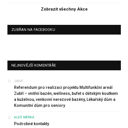
Zobrazit všechny Akce
ZUBŘAN NA FACEBOOKU
NEJNOVĚJŠÍ KOMENTÁŘE
Jakub
:
Referendum pro realizaci projektu Multifunkční areál
Zubří – vnitřní bazén, wellness, bufet s dětským koutkem
a kuželnou, venkovní nerezové bazény, Lékařský dům a
Komunitní dům pro seniory
:
ALEŠ MĚRKA
Podrobné kontakty