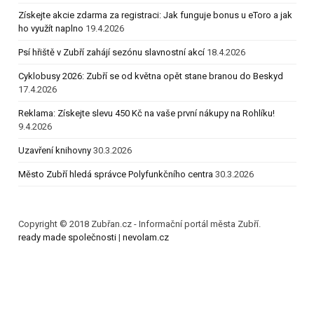
Získejte akcie zdarma za registraci: Jak funguje bonus u eToro a jak
ho využít naplno
19.4.2026
Psí hřiště v Zubří zahájí sezónu slavnostní akcí
18.4.2026
Cyklobusy 2026: Zubří se od května opět stane branou do Beskyd
17.4.2026
Reklama: Získejte slevu 450 Kč na vaše první nákupy na Rohlíku!
9.4.2026
Uzavření knihovny
30.3.2026
Město Zubří hledá správce Polyfunkčního centra
30.3.2026
Copyright © 2018 Zubřan.cz - Informační portál města Zubří.
ready made společnosti
|
nevolam.cz