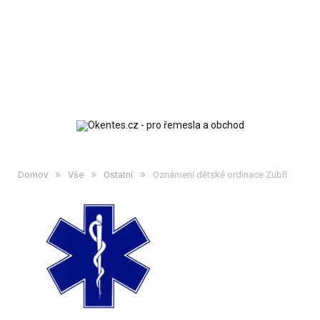
»
»
»
Domov
Vše
Ostatní
Oznámení dětské ordinace Zubří