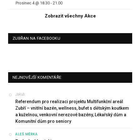
Prosinec 4 @ 18.30
-
21.00
Zobrazit všechny Akce
ZUBŘAN NA FACEBOOKU
NEJNOVĚJŠÍ KOMENTÁŘE
Jakub
:
Referendum pro realizaci projektu Multifunkční areál
Zubří – vnitřní bazén, wellness, bufet s dětským koutkem
a kuželnou, venkovní nerezové bazény, Lékařský dům a
Komunitní dům pro seniory
:
ALEŠ MĚRKA