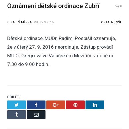
Oznámení dětské ordinace Zubří
0
OD
ALEŠ MĚRKA
DNE
22.9.2016
OSTATNÍ
,
VŠE
Dětská ordinace, MUDr. Radim Pospíšil oznamuje,
že v úterý 27. 9. 2016 neordinuje. Zástup provádí
MUDr. Grégrová ve Valašském Meziříčí v době od
7.30 do 9.00 hodin.
SDÍLET.
Twitter
Facebook
Google+
Pinterest
LinkedIn
Tumblr
Email