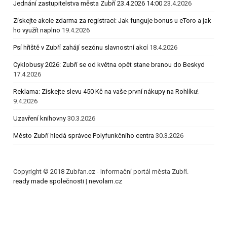
Jednání zastupitelstva města Zubří 23.4.2026 14:00
23.4.2026
Získejte akcie zdarma za registraci: Jak funguje bonus u eToro a jak
ho využít naplno
19.4.2026
Psí hřiště v Zubří zahájí sezónu slavnostní akcí
18.4.2026
Cyklobusy 2026: Zubří se od května opět stane branou do Beskyd
17.4.2026
Reklama: Získejte slevu 450 Kč na vaše první nákupy na Rohlíku!
9.4.2026
Uzavření knihovny
30.3.2026
Město Zubří hledá správce Polyfunkčního centra
30.3.2026
Copyright © 2018 Zubřan.cz - Informační portál města Zubří.
ready made společnosti
|
nevolam.cz