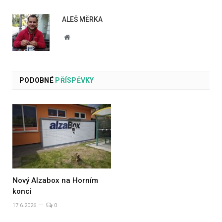
ALEŠ MĚRKA
Website
PODOBNÉ
PŘÍSPĚVKY
Nový Alzabox na Horním
konci
17.6.2026
0