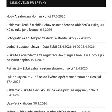
NEJNOVĚJŠÍ PŘÍSPĚVKY
Nový Alzabox na Horním konci
17.6.2026
Reklama: Přetéká ti skříň? Zbav se nenošeného oblečení a získej 380
Kč na ruku jako bonus!
6.6.2026
Fotografická soutěž pro základní a střední školy
27.4.2026
Jednání zastupitelstva města Zubří 23.4.2026 14:00
23.4.2026
Získejte akcie zdarma za registraci: Jak funguje bonus u eToro a jak
ho využít naplno
19.4.2026
Psí hřiště v Zubří zahájí sezónu slavnostní akcí
18.4.2026
Cyklobusy 2026: Zubří se od května opět stane branou do Beskyd
17.4.2026
Reklama: Získejte slevu 450 Kč na vaše první nákupy na Rohlíku!
9.4.2026
Uzavření knihovny
30.3.2026
Město Zubří hledá správce Polyfunkčního centra
30.3.2026