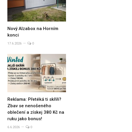
Nový Alzabox na Horním
konci
17.6.2026
0
Reklama: Přetéká ti skříň?
Zbav se nenošeného
oblečení a získej 380 Kč na
ruku jako bonus!
6.6.2026
0