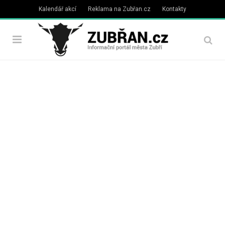
Kalendář akcí
Reklama na Zubřan.cz
Kontakty