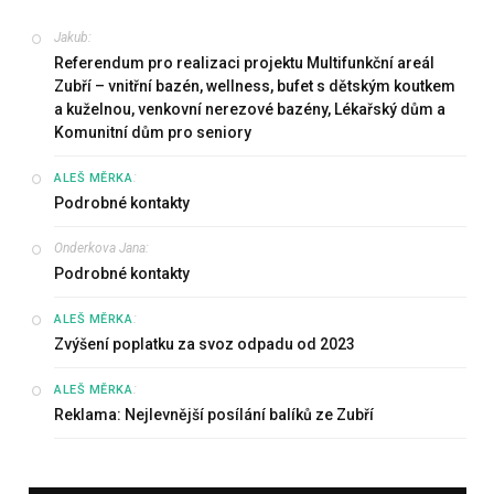
Jakub
:
Referendum pro realizaci projektu Multifunkční areál
Zubří – vnitřní bazén, wellness, bufet s dětským koutkem
a kuželnou, venkovní nerezové bazény, Lékařský dům a
Komunitní dům pro seniory
:
ALEŠ MĚRKA
Podrobné kontakty
Onderkova Jana
:
Podrobné kontakty
:
ALEŠ MĚRKA
Zvýšení poplatku za svoz odpadu od 2023
:
ALEŠ MĚRKA
Reklama: Nejlevnější posílání balíků ze Zubří