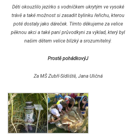
Děti okouzlilo jezírko s vodníčkem ukrytým ve vysoké
trávě a také možnost si zasadit bylinku řeřichu, kterou
poté dostaly jako dáreček. Tímto děkujeme za velice
pěknou akci a také paní průvodkyni za výklad, který byl
našim dětem velice blízký a srozumitelný.
Prostě pohádkový
J
Za MŠ Zubří-Sídliště, Jana Uličná