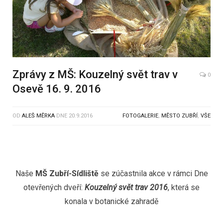
Zprávy z MŠ: Kouzelný svět trav v
0
Osevě 16. 9. 2016
OD
ALEŠ MĚRKA
DNE
20.9.2016
FOTOGALERIE
,
MĚSTO ZUBŘÍ
,
VŠE
Naše
MŠ Zubří-Sídliště
se zúčastnila akce v rámci Dne
otevřených dveří:
Kouzelný svět trav
2016
, která se
konala v botanické zahradě