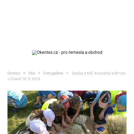
»
»
»
Domov
Vše
Fotogalerie
Zprávy z MŠ: Kouzelný svět trav
v Osevě 16. 9. 2016