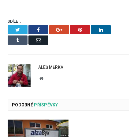
SDÍLET.
Twitter
Facebook
Google+
Pinterest
LinkedIn
Tumblr
Email
ALEŠ MĚRKA
Website
PODOBNÉ
PŘÍSPĚVKY