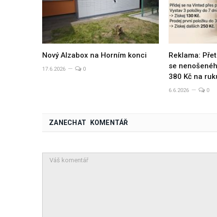
Nový Alzabox na Horním konci
Reklama: Přet
se nenošeného
17.6.2026
0
380 Kč na ruk
6.6.2026
0
ZANECHAT KOMENTÁŘ