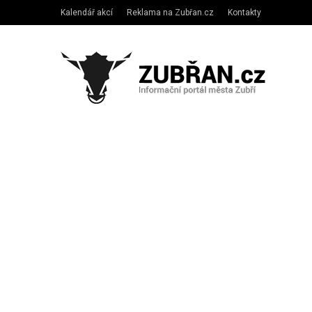
Kalendář akcí
Reklama na Zubřan.cz
Kontakty