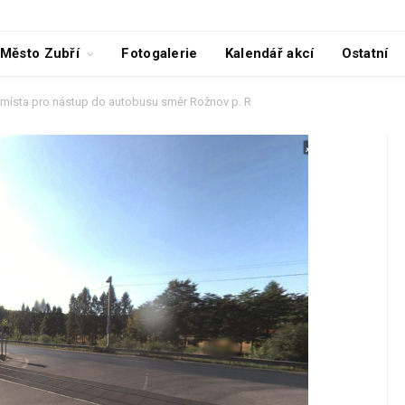
Město Zubří
Fotogalerie
Kalendář akcí
Ostatní
ísta pro nástup do autobusu směr Rožnov p. R