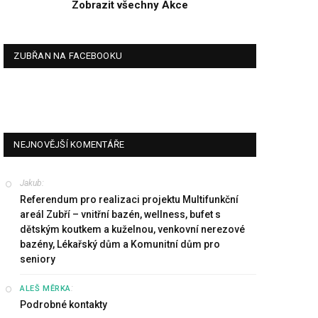
Zobrazit všechny Akce
ZUBŘAN NA FACEBOOKU
NEJNOVĚJŠÍ KOMENTÁŘE
Jakub
:
Referendum pro realizaci projektu Multifunkční
areál Zubří – vnitřní bazén, wellness, bufet s
dětským koutkem a kuželnou, venkovní nerezové
bazény, Lékařský dům a Komunitní dům pro
seniory
:
ALEŠ MĚRKA
Podrobné kontakty