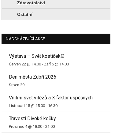
Zdravotnictví
Ostatní
NADCHÁZEJÍCÍ AKCE
Výstava – Svět kostiček®
Červen 22 @ 14.00
-
Září 6 @ 14.00
Den města Zubří 2026
Srpen 29
Vnitřní svět vítězů a X faktor úspěšných
Listopad 15 @ 15.00
-
16.30
Travesti Divoké kočky
Prosinec 4 @ 18.30
-
21.00