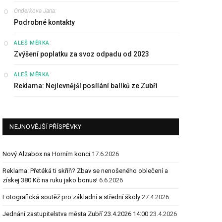
Onderkova Jana
:
Podrobné kontakty
:
ALEŠ MĚRKA
Zvýšení poplatku za svoz odpadu od 2023
:
ALEŠ MĚRKA
Reklama: Nejlevnější posílání balíků ze Zubří
NEJNOVĚJŠÍ PŘÍSPĚVKY
Nový Alzabox na Horním konci
17.6.2026
Reklama: Přetéká ti skříň? Zbav se nenošeného oblečení a
získej 380 Kč na ruku jako bonus!
6.6.2026
Fotografická soutěž pro základní a střední školy
27.4.2026
Jednání zastupitelstva města Zubří 23.4.2026 14:00
23.4.2026