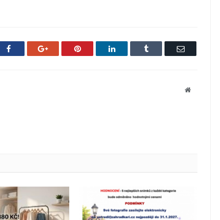
Facebook
Google+
Pinterest
LinkedIn
Tumblr
Email
Website