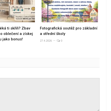
éká ti skříň? Zbav
Fotografická soutěž pro základní
 oblečení a získej
a střední školy
u jako bonus!
27.4.2026
0