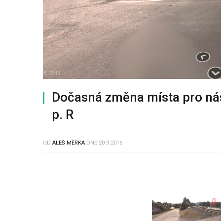
Dočasná změna místa pro ná
p. R
OD
ALEŠ MĚRKA
DNE
20.9.2016