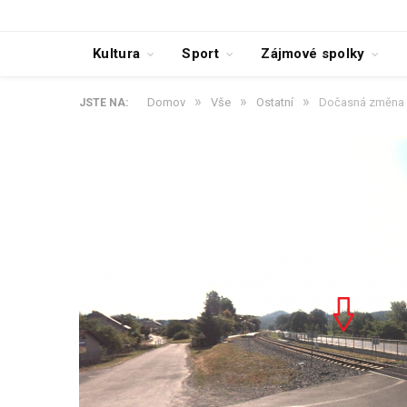
Kultura
Sport
Zájmové spolky
»
»
»
Domov
Vše
Ostatní
Dočasná změna m
JSTE NA: