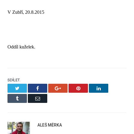
V Zubří, 20.8.2015
Oddíl kuželek.
SDÍLET.
Twitter
Facebook
Google+
Pinterest
LinkedIn
Tumblr
Email
ALEŠ MĚRKA