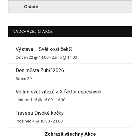
Ostatní
NADCHÁZEJÍCÍ AKCE
Výstava – Svět kostiček®
Červen 22 @ 14.00
-
Září 6 @ 14.00
Den města Zubří 2026
Srpen 29
Vnitřní svět vítězů a X faktor úspěšných
Listopad 15 @ 15.00
-
16.30
Travesti Divoké kočky
Prosinec 4 @ 18.30
-
21.00
Zobrazit všechny Akce