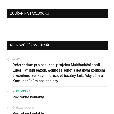
ZUBŘAN NA FACEBOOKU
NEJNOVĚJŠÍ KOMENTÁŘE
Jakub
:
Referendum pro realizaci projektu Multifunkční areál
Zubří – vnitřní bazén, wellness, bufet s dětským koutkem
a kuželnou, venkovní nerezové bazény, Lékařský dům a
Komunitní dům pro seniory
:
ALEŠ MĚRKA
Podrobné kontakty
Onderkova Jana
:
Podrobné kontakty