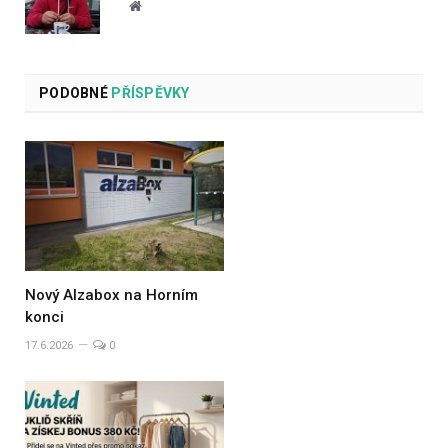
Website
PODOBNÉ
PŘÍSPĚVKY
Nový Alzabox na Horním
konci
17.6.2026
0