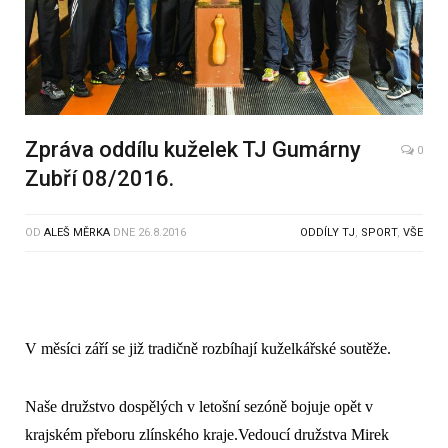
Zpráva oddílu kuželek TJ Gumárny
0
Zubří 08/2016.
OD
ALEŠ MĚRKA
DNE
26.8.2016
ODDÍLY TJ
,
SPORT
,
VŠE
V měsíci září se již tradičně rozbíhají kuželkářské soutěže.
Naše družstvo dospělých v letošní sezóně bojuje opět v
krajském přeboru zlínského kraje.Vedoucí družstva Mirek