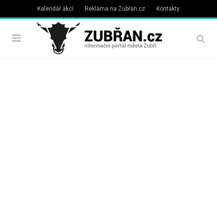
Kalendář akcí
Reklama na Zubřan.cz
Kontakty