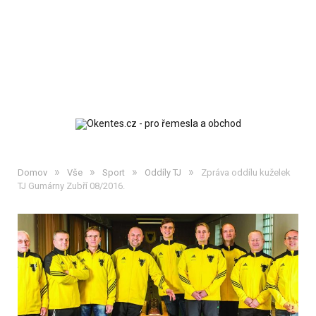
»
»
»
»
Domov
Vše
Sport
Oddíly TJ
Zpráva oddílu kuželek
TJ Gumárny Zubří 08/2016.