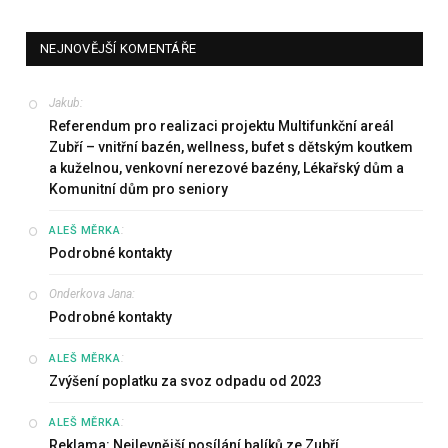
NEJNOVĚJŠÍ KOMENTÁŘE
Jakub
:
Referendum pro realizaci projektu Multifunkční areál
Zubří – vnitřní bazén, wellness, bufet s dětským koutkem
a kuželnou, venkovní nerezové bazény, Lékařský dům a
Komunitní dům pro seniory
:
ALEŠ MĚRKA
Podrobné kontakty
Onderkova Jana
:
Podrobné kontakty
:
ALEŠ MĚRKA
Zvýšení poplatku za svoz odpadu od 2023
:
ALEŠ MĚRKA
Reklama: Nejlevnější posílání balíků ze Zubří