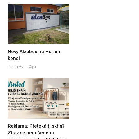
Nový Alzabox na Horním
konci
17.6.2026
0
Reklama: Přetéká ti skříň?
Zbav se nenošeného