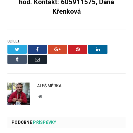
hod. Kontakt: 605911575, Dana
Křenková
SDÍLET.
Twitter
Facebook
Google+
Pinterest
LinkedIn
Tumblr
Email
ALEŠ MĚRKA
Website
PODOBNÉ
PŘÍSPĚVKY