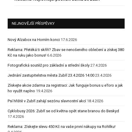
NEJNOVĚJŠÍ PŘÍSPĚVKY
Nový Alzabox na Horním konci
17.6.2026
Reklama: Přetéká ti skříň? Zbav se nenošeného oblečení a získej 380
Kč na ruku jako bonus!
6.6.2026
Fotografická soutěž pro základní a střední školy
27.4.2026
Jednání zastupitelstva města Zubří 23.4.2026 14:00
23.4.2026
Získejte akcie zdarma za registraci: Jak funguje bonus u eToro a jak
ho využít naplno
19.4.2026
Psí hřiště v Zubří zahájí sezónu slavnostní akcí
18.4.2026
Cyklobusy 2026: Zubří se od května opět stane branou do Beskyd
17.4.2026
Reklama: Získejte slevu 450 Kč na vaše první nákupy na Rohlíku!