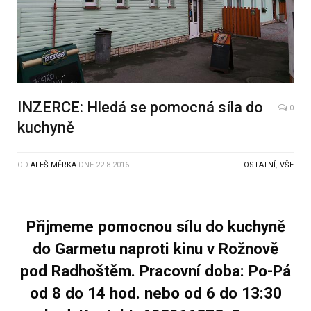
INZERCE: Hledá se pomocná síla do
0
kuchyně
OD
ALEŠ MĚRKA
DNE
22.8.2016
OSTATNÍ
,
VŠE
Přijmeme pomocnou sílu do kuchyně
do Garmetu naproti kinu v Rožnově
pod Radhoštěm. Pracovní doba: Po-Pá
od 8 do 14 hod. nebo od 6 do 13:30