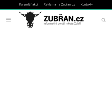
Kalendář akcí
Reklama na Zubřan.cz
Kontakty