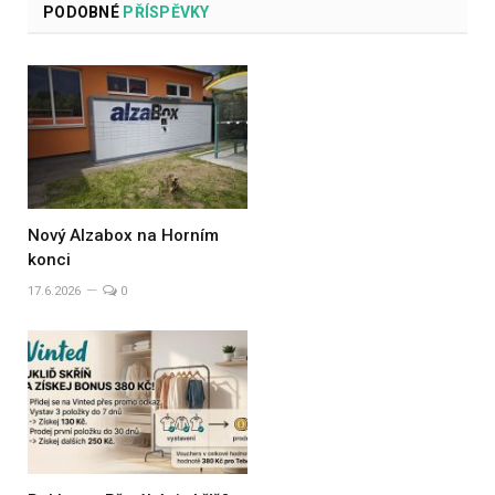
PODOBNÉ
PŘÍSPĚVKY
Nový Alzabox na Horním
konci
17.6.2026
0