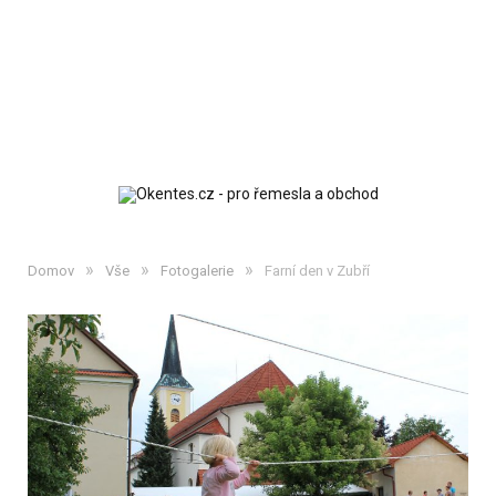
»
»
»
Domov
Vše
Fotogalerie
Farní den v Zubří