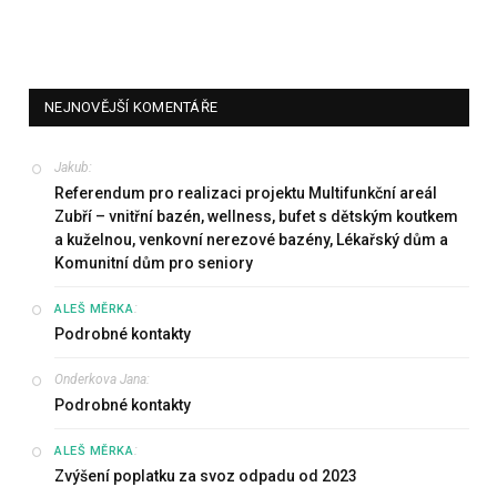
NEJNOVĚJŠÍ KOMENTÁŘE
Jakub
:
Referendum pro realizaci projektu Multifunkční areál
Zubří – vnitřní bazén, wellness, bufet s dětským koutkem
a kuželnou, venkovní nerezové bazény, Lékařský dům a
Komunitní dům pro seniory
:
ALEŠ MĚRKA
Podrobné kontakty
Onderkova Jana
:
Podrobné kontakty
:
ALEŠ MĚRKA
Zvýšení poplatku za svoz odpadu od 2023