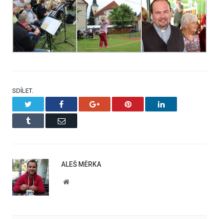
SDÍLET.
Twitter
Facebook
Google+
Pinterest
LinkedIn
Tumblr
Email
ALEŠ MĚRKA
Website