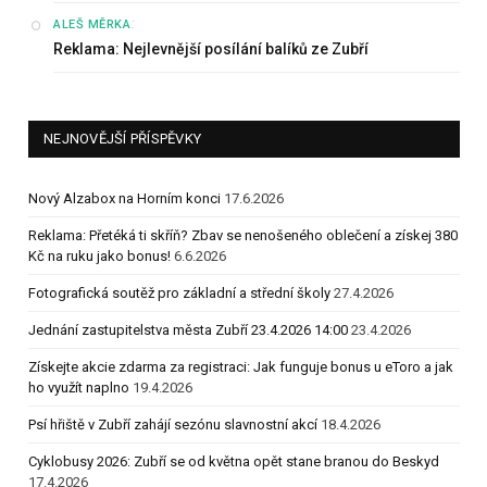
:
ALEŠ MĚRKA
Reklama: Nejlevnější posílání balíků ze Zubří
NEJNOVĚJŠÍ PŘÍSPĚVKY
Nový Alzabox na Horním konci
17.6.2026
Reklama: Přetéká ti skříň? Zbav se nenošeného oblečení a získej 380
Kč na ruku jako bonus!
6.6.2026
Fotografická soutěž pro základní a střední školy
27.4.2026
Jednání zastupitelstva města Zubří 23.4.2026 14:00
23.4.2026
Získejte akcie zdarma za registraci: Jak funguje bonus u eToro a jak
ho využít naplno
19.4.2026
Psí hřiště v Zubří zahájí sezónu slavnostní akcí
18.4.2026
Cyklobusy 2026: Zubří se od května opět stane branou do Beskyd
17.4.2026