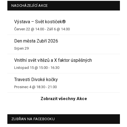
NADCHÁZEJÍCÍ AKCE
Výstava – Svět kostiček®
Červen 22 @ 14.00
-
Září 6 @ 14.00
Den města Zubří 2026
Srpen 29
Vnitřní svět vítězů a X faktor úspěšných
Listopad 15 @ 15.00
-
16.30
Travesti Divoké kočky
Prosinec 4 @ 18.30
-
21.00
Zobrazit všechny Akce
ZUBŘAN NA FACEBOOKU