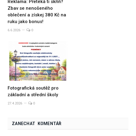
Reklama: Přetéká ti skříň?
Zbav se nenošeného
oblečení a získej 380 Kč na
ruku jako bonus!
6.6.2026
0
Fotografická soutěž pro
základní a střední školy
27.4.2026
0
ZANECHAT KOMENTÁŘ