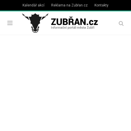
Kalendář akcí
Reklama na Zubřan.cz
Kontakty