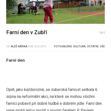
Farní den v Zubří
0
OD
ALEŠ MĚRKA
DNE
22.8.2016
FOTOGALERIE
,
KULTURA
,
OSTATNÍ
,
VŠE
Farní den
Opět, jako každoročně, se zuberská farnost setkala 6.
srpna na neformální akci, na které se mohou všichni
farníci pobavit při dobré hudbě a dobrém jídle. Farní den
jsme mohli letos prožít s novým farářem P. Pavlem