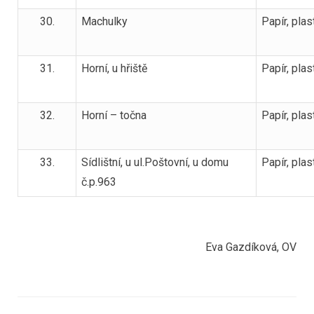
30.
Machulky
Papír, plas
31.
Horní, u hřiště
Papír, plas
32.
Horní – točna
Papír, plas
33.
Sídlištní, u ul.Poštovní, u domu
Papír, plas
č.p.963
Eva Gazdíková, OV