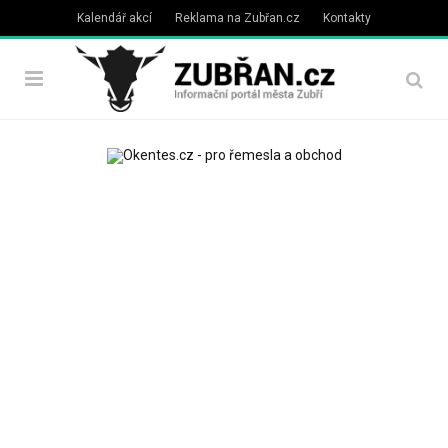
Kalendář akcí
Reklama na Zubřan.cz
Kontakty