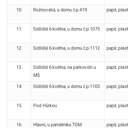
10.
Rožnovská, u domu č.p.419
papír, plas
11.
Sídliště 6.května, u domu č.p.1075
papír, plas
12.
Sídliště 6.května, u domu č.p.1112
papír, plas
13.
Sídliště 6.května, na parkovišti u
papír, plas
MŠ
14.
Sídliště 6.května, u domu č.p.1105
papír, plas
15.
Pod Hůrkou
papír, plas
16.
Hlavní, u památníku TGM
papír, plas