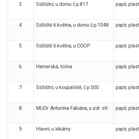
3.
Sídlištní, u domu č.p.817
papír, plast
4.
Sídliště 6.května, u domu č.p.1048
papír, plast
5.
Sídliště 6.května, u COOP
papír, plas
6.
Hamerská, točna
papír, plas
7.
Sídlištní, u koupaliště, č.p.500
papír, plas
8.
MUDr. Antonína Fabiána, u zdr. stř.
papír, plas
9.
Hlavní, u lékárny
papír, plas