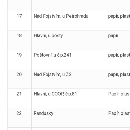
17.
Nad Fojstvím, u Petrohradu
papír, plas
18.
Hlavní, u pošty
papír
19.
Poštovní, u č.p.241
papír, plas
20.
Nad Fojstvím, u ZŠ
papír, plas
21.
Hlavní, u COOP, č.p.81
Papír, plas
22.
Randusky
Papír, plas