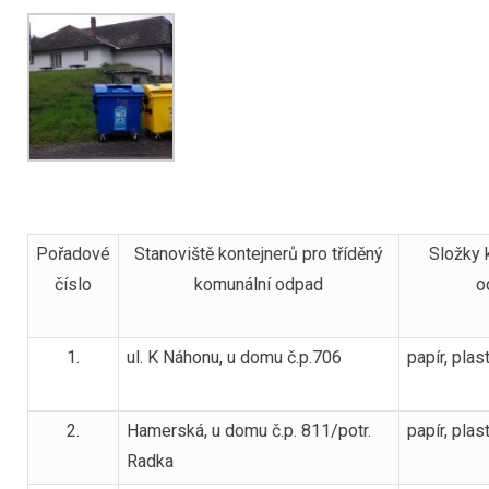
Pořadové
Stanoviště kontejnerů pro tříděný
Složky 
číslo
komunální odpad
o
1.
ul. K Náhonu, u domu č.p.706
papír, plas
2.
Hamerská, u domu č.p. 811/potr.
papír, plas
Radka