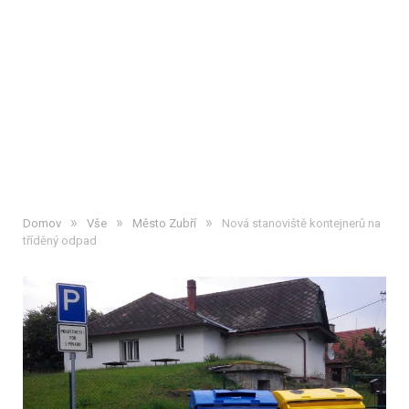
»
»
»
Domov
Vše
Město Zubří
Nová stanoviště kontejnerů na
tříděný odpad