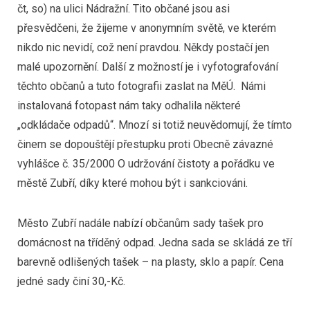
čt, so) na ulici Nádražní. Tito občané jsou asi
přesvědčeni, že žijeme v anonymním světě, ve kterém
nikdo nic nevidí, což není pravdou. Někdy postačí jen
malé upozornění. Další z možností je i vyfotografování
těchto občanů a tuto fotografii zaslat na MěÚ. Námi
instalovaná fotopast nám taky odhalila některé
„odkládače odpadů“. Mnozí si totiž neuvědomují, že tímto
činem se dopouštějí přestupku proti Obecně závazné
vyhlášce č. 35/2000 O udržování čistoty a pořádku ve
městě Zubří, díky které mohou být i sankciováni.
Město Zubří nadále nabízí občanům sady tašek pro
domácnost na tříděný odpad. Jedna sada se skládá ze tří
barevně odlišených tašek – na plasty, sklo a papír. Cena
jedné sady činí 30,-Kč.