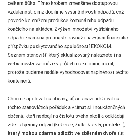
celkem 80ks. Tímto krokem zmenšíme dostupovou
vzdálenost, čímž docílíme vyšší třídivosti odpadů, což
povede ke snížení produkce komunálního odpadu
končícího na skládce. Zvýšení množství vytříděného
odpadu znamená pro město rovněž i navýšení finančního
příspěvku poskytovaného společností EKOKOM.
Seznam stanovišť, který aktualizovaný naleznete i na
webu města, se může v průběhu roku mírně měnit,
protože budeme nadále vyhodnocovat naplněnost těchto
kontejnerů.
Chceme apelovat na občany, ať se snaží udržovat na
těchto stanovištích pořádek a všímat si i neukázněných
občanů, kteří nedbají na čistotu svého okolí a odkládají
zde i objemný odpad (koberce, židle, křesla, postele…),
který mohou zdarma odložit ve sběrném dvoře
(út,