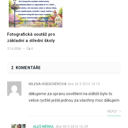
Fotografická soutěž pro
základní a střední školy
27.4.2026
0
2 KOMENTÁŘE
MILENA HÜBSCHEROVA
dne
26.9.2016 18.19
děkujeme za opravu osvětlení na sídlišti bylo to
velice rychlé ještě jednou za všechny moc děkujem
REPLY
ALEŠ MĚRKA
dne
30.9.2016 10.39