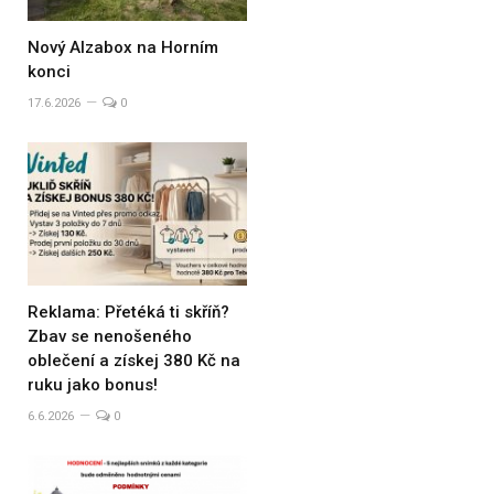
Nový Alzabox na Horním
konci
17.6.2026
0
Reklama: Přetéká ti skříň?
Zbav se nenošeného
oblečení a získej 380 Kč na
ruku jako bonus!
6.6.2026
0