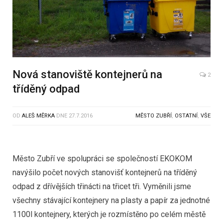
Nová stanoviště kontejnerů na
2
tříděný odpad
OD
ALEŠ MĚRKA
DNE
27.7.2016
MĚSTO ZUBŘÍ
,
OSTATNÍ
,
VŠE
Město Zubří ve spolupráci se společností EKOKOM
navýšilo počet nových stanovišť kontejnerů na tříděný
odpad z dřívějších třinácti na třicet tři. Vyměnili jsme
všechny stávající kontejnery na plasty a papír za jednotné
1100l kontejnery, kterých je rozmístěno po celém městě