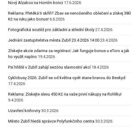
Nový Alzabox na Horním konci
17.6.2026
Reklama: Přetéká ti skříň? Zbav se nenošeného oblečení a získej 380
Kč na ruku jako bonus!
6.6.2026
Fotografická soutěž pro základní a střední školy
27.4.2026
Jednání zastupitelstva města Zubří 23.4.2026 14:00
23.4.2026
Získejte akcie zdarma za registraci: Jak funguje bonus u eToro a jak
ho využít naplno
19.4.2026
Psí hřiště v Zubří zahájí sezónu slavnostní akcí
18.4.2026
Cyklobusy 2026: Zubří se od května opět stane branou do Beskyd
17.4.2026
Reklama: Získejte slevu 450 Kč na vaše první nákupy na Rohlíku!
9.4.2026
Uzavření knihovny
30.3.2026
Město Zubří hledá správce Polyfunkčního centra
30.3.2026