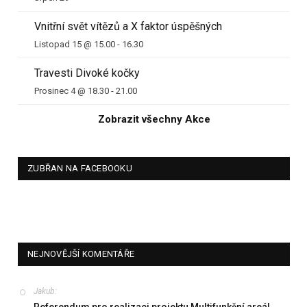
Vnitřní svět vítězů a X faktor úspěšných
Listopad 15 @ 15.00
-
16.30
Travesti Divoké kočky
Prosinec 4 @ 18.30
-
21.00
Zobrazit všechny Akce
ZUBŘAN NA FACEBOOKU
NEJNOVĚJŠÍ KOMENTÁŘE
Jakub
:
Referendum pro realizaci projektu Multifunkční areál