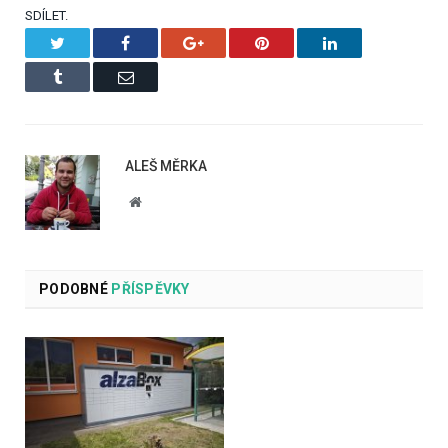
SDÍLET.
Twitter
Facebook
Google+
Pinterest
LinkedIn
Tumblr
Email
ALEŠ MĚRKA
Website
PODOBNÉ
PŘÍSPĚVKY