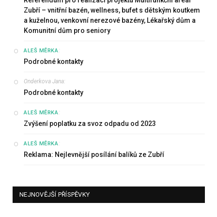
Zubří – vnitřní bazén, wellness, bufet s dětským koutkem
a kuželnou, venkovní nerezové bazény, Lékařský dům a
Komunitní dům pro seniory
:
ALEŠ MĚRKA
Podrobné kontakty
Onderkova Jana
:
Podrobné kontakty
:
ALEŠ MĚRKA
Zvýšení poplatku za svoz odpadu od 2023
:
ALEŠ MĚRKA
Reklama: Nejlevnější posílání balíků ze Zubří
NEJNOVĚJŠÍ PŘÍSPĚVKY