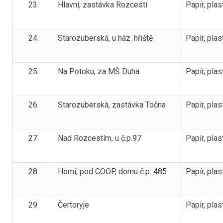
23.
Hlavní, zastávka Rozcestí
Papír, plas
24.
Starozuberská, u ház. hřiště
Papír, plas
25.
Na Potoku, za MŠ Duha
Papír, plas
26.
Starozuberská, zastávka Točna
Papír, plas
27.
Nad Rozcestím, u č.p.97
Papír, plas
28.
Horní, pod COOP, domu č.p. 485
Papír, plas
29.
Čertoryje
Papír, plas