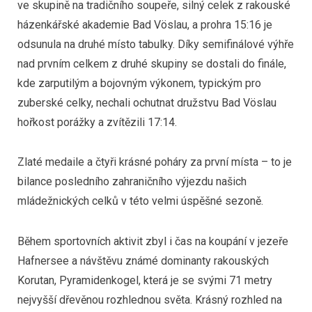
ve skupině na tradičního soupeře, silný celek z rakouské
házenkářské akademie Bad Vöslau, a prohra 15:16 je
odsunula na druhé místo tabulky. Díky semifinálové výhře
nad prvním celkem z druhé skupiny se dostali do finále,
kde zarputilým a bojovným výkonem, typickým pro
zuberské celky, nechali ochutnat družstvu Bad Vöslau
hořkost porážky a zvítězili 17:14.
Zlaté medaile a čtyři krásné poháry za první místa – to je
bilance posledního zahraničního výjezdu našich
mládežnických celků v této velmi úspěšné sezoně.
Během sportovních aktivit zbyl i čas na koupání v jezeře
Hafnersee a návštěvu známé dominanty rakouských
Korutan, Pyramidenkogel, která je se svými 71 metry
nejvyšší dřevěnou rozhlednou světa. Krásný rozhled na