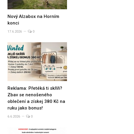
Nový Alzabox na Horním
konci
17.6.2026
0
Reklama: Přetéká ti skříň?
Zbav se nenošeného
oblečení a získej 380 Kč na
ruku jako bonus!
6.6.2026
0