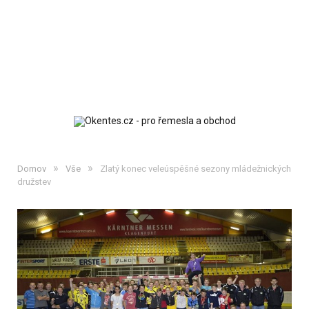
»
»
Domov
Vše
Zlatý konec veleúspěšné sezony mládežnických
družstev