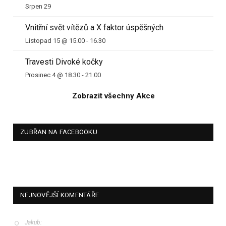
Srpen 29
Vnitřní svět vítězů a X faktor úspěšných
Listopad 15 @ 15.00
-
16.30
Travesti Divoké kočky
Prosinec 4 @ 18.30
-
21.00
Zobrazit všechny Akce
ZUBŘAN NA FACEBOOKU
NEJNOVĚJŠÍ KOMENTÁŘE
Jakub
: