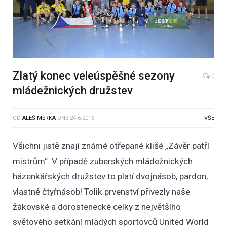
Zlatý konec veleúspěšné sezony
0
mládežnických družstev
OD
ALEŠ MĚRKA
DNE
24.6.2016
VŠE
Všichni jistě znají známé otřepané klišé „Závěr patří
mistrům“. V případě zuberských mládežnických
házenkářských družstev to platí dvojnásob, pardon,
vlastně čtyřnásob! Tolik prvenství přivezly naše
žákovské a dorostenecké celky z největšího
světového setkání mladých sportovců United World