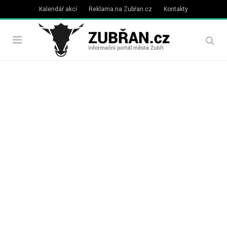
Kalendář akcí
Reklama na Zubřan.cz
Kontakty