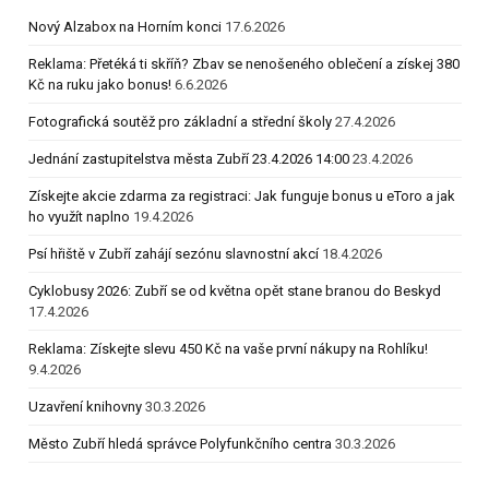
Nový Alzabox na Horním konci
17.6.2026
Reklama: Přetéká ti skříň? Zbav se nenošeného oblečení a získej 380
Kč na ruku jako bonus!
6.6.2026
Fotografická soutěž pro základní a střední školy
27.4.2026
Jednání zastupitelstva města Zubří 23.4.2026 14:00
23.4.2026
Získejte akcie zdarma za registraci: Jak funguje bonus u eToro a jak
ho využít naplno
19.4.2026
Psí hřiště v Zubří zahájí sezónu slavnostní akcí
18.4.2026
Cyklobusy 2026: Zubří se od května opět stane branou do Beskyd
17.4.2026
Reklama: Získejte slevu 450 Kč na vaše první nákupy na Rohlíku!
9.4.2026
Uzavření knihovny
30.3.2026
Město Zubří hledá správce Polyfunkčního centra
30.3.2026