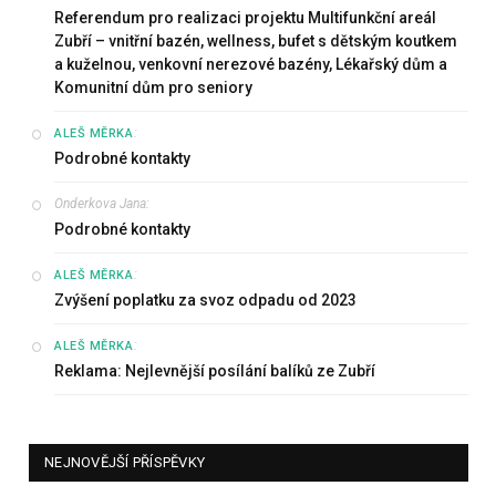
Referendum pro realizaci projektu Multifunkční areál
Zubří – vnitřní bazén, wellness, bufet s dětským koutkem
a kuželnou, venkovní nerezové bazény, Lékařský dům a
Komunitní dům pro seniory
:
ALEŠ MĚRKA
Podrobné kontakty
Onderkova Jana
:
Podrobné kontakty
:
ALEŠ MĚRKA
Zvýšení poplatku za svoz odpadu od 2023
:
ALEŠ MĚRKA
Reklama: Nejlevnější posílání balíků ze Zubří
NEJNOVĚJŠÍ PŘÍSPĚVKY