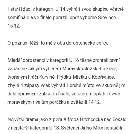
I starší žáci v kategorii U 14 vyhráli svou skupinu včetně
semifinále a ve finále porazili opět výborné Slovince
15:12.
O poznání těžší to měly oba dorostenecké celky.
Mladší dorostenci v kategorii U 16 těsně prohráli první
zápas se silným výběrem Moravskoslezského kraje,
tvořeným hráči Karviné, Frýdku-Místku a Kopřivnice,
zbylé 4 zápasy však vyhráli. I druhé místo ve skupině jim
dalo oprávnění zahrát si finále, ve kterém oplatili svým
moravským rivalům porážku a zvítězili 14:12.
Největší drama jako z pera Alfreda Hitchcocka nás čekalo
v nejstarší kategorii U 18. Svěřenci Jiřího Miky nestačili