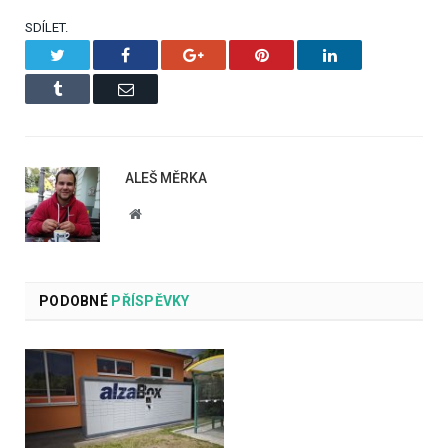
SDÍLET.
Twitter
Facebook
Google+
Pinterest
LinkedIn
Tumblr
Email
ALEŠ MĚRKA
Website
PODOBNÉ
PŘÍSPĚVKY