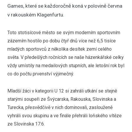
Games, které se každoročně koná v polovině června
v rakouském Klagenfurtu.
Toto stotisícové město se svým moderním sportovním
zázemím hostilo po dobu čtyř dnů více než 6,5 tisíce
mladých sportovců z několika desítek zemí celého
světa. V předešlých ročnících se naše házenkářské celky
vždy umístily na medailových stupních, ale letošní rok byl
co do počtu prvenství výjimečný.
Mladší žáci v kategorii U 12 si zahráli utkání se stejně
starými soupeři ze Švýcarska, Rakouska, Slovinska a
Turecka, přesvědčivě v nich dominovali, zaslouženě
vyhráli svou skupinu a ve finále přehráli loňského vítěze
ze Slovinska 17:6.