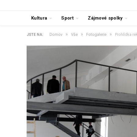
Kultura
Sport
Zájmové spolky
»
»
»
Domov
Vše
Fotogalerie
Prohlídka re
JSTE NA: