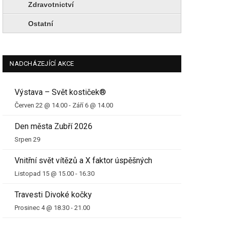
Zdravotnictví
Ostatní
NADCHÁZEJÍCÍ AKCE
Výstava – Svět kostiček®
Červen 22 @ 14.00
-
Září 6 @ 14.00
Den města Zubří 2026
Srpen 29
Vnitřní svět vítězů a X faktor úspěšných
Listopad 15 @ 15.00
-
16.30
Travesti Divoké kočky
Prosinec 4 @ 18.30
-
21.00