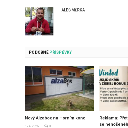
ALEŠ MĚRKA
PODOBNÉ
PŘÍSPĚVKY
Nový Alzabox na Horním konci
Reklama: Přet
se nenošeného
17.6.2026
0