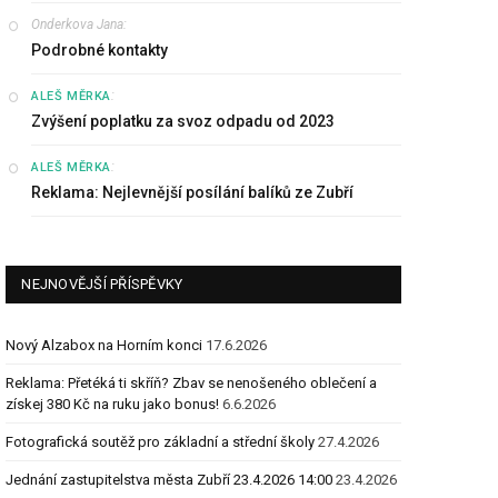
Onderkova Jana
:
Podrobné kontakty
:
ALEŠ MĚRKA
Zvýšení poplatku za svoz odpadu od 2023
:
ALEŠ MĚRKA
Reklama: Nejlevnější posílání balíků ze Zubří
NEJNOVĚJŠÍ PŘÍSPĚVKY
Nový Alzabox na Horním konci
17.6.2026
Reklama: Přetéká ti skříň? Zbav se nenošeného oblečení a
získej 380 Kč na ruku jako bonus!
6.6.2026
Fotografická soutěž pro základní a střední školy
27.4.2026
Jednání zastupitelstva města Zubří 23.4.2026 14:00
23.4.2026