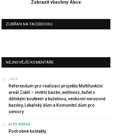
Zobrazit všechny Akce
ZUBŘAN NA FACEBOOKU
NEJNOVĚJŠÍ KOMENTÁŘE
Jakub
:
Referendum pro realizaci projektu Multifunkční
areál Zubří – vnitřní bazén, wellness, bufet s
dětským koutkem a kuželnou, venkovní nerezové
bazény, Lékařský dům a Komunitní dům pro
seniory
:
ALEŠ MĚRKA
Podrobné kontakty