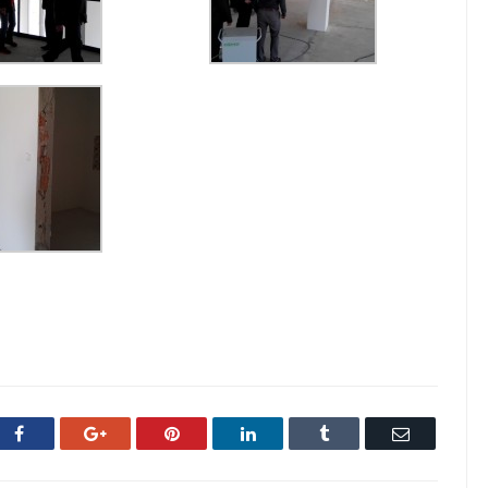
Facebook
Google+
Pinterest
LinkedIn
Tumblr
Email