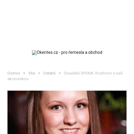
»
»
»
Domov
Vše
Ostatní
Divadelní SPONA: Rozhovor s naší
ekonomkou