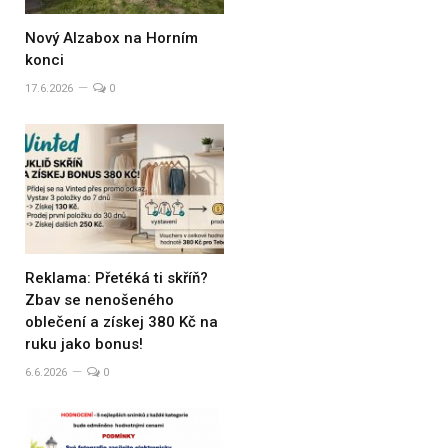
Nový Alzabox na Horním
konci
17.6.2026
0
Reklama: Přetéká ti skříň?
Zbav se nenošeného
oblečení a získej 380 Kč na
ruku jako bonus!
6.6.2026
0