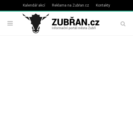
Kalendář akcí
Reklama na Zubřan.cz
Kontakty