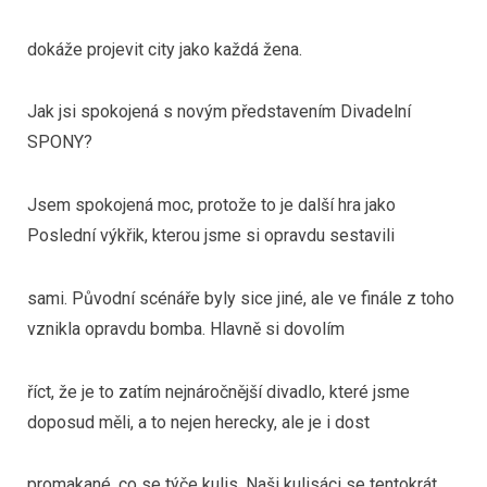
dokáže projevit city jako každá žena.
Jak jsi spokojená s novým představením Divadelní
SPONY?
Jsem spokojená moc, protože to je další hra jako
Poslední výkřik, kterou jsme si opravdu sestavili
sami. Původní scénáře byly sice jiné, ale ve finále z toho
vznikla opravdu bomba. Hlavně si dovolím
říct, že je to zatím nejnáročnější divadlo, které jsme
doposud měli, a to nejen herecky, ale je i dost
promakané, co se týče kulis. Naši kulisáci se tentokrát