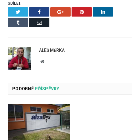
SDÍLET.
Twitter
Facebook
Google+
Pinterest
LinkedIn
Tumblr
Email
ALEŠ MĚRKA
Website
PODOBNÉ
PŘÍSPĚVKY