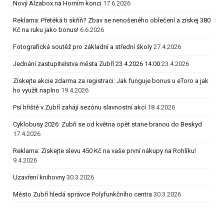
Nový Alzabox na Horním konci
17.6.2026
Reklama: Přetéká ti skříň? Zbav se nenošeného oblečení a získej 380
Kč na ruku jako bonus!
6.6.2026
Fotografická soutěž pro základní a střední školy
27.4.2026
Jednání zastupitelstva města Zubří 23.4.2026 14:00
23.4.2026
Získejte akcie zdarma za registraci: Jak funguje bonus u eToro a jak
ho využít naplno
19.4.2026
Psí hřiště v Zubří zahájí sezónu slavnostní akcí
18.4.2026
Cyklobusy 2026: Zubří se od května opět stane branou do Beskyd
17.4.2026
Reklama: Získejte slevu 450 Kč na vaše první nákupy na Rohlíku!
9.4.2026
Uzavření knihovny
30.3.2026
Město Zubří hledá správce Polyfunkčního centra
30.3.2026