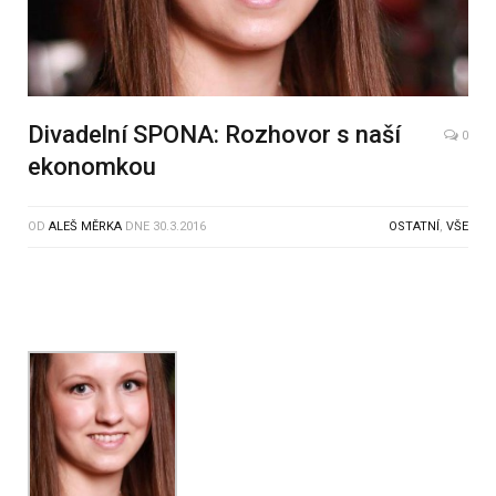
Divadelní SPONA: Rozhovor s naší
0
ekonomkou
OD
ALEŠ MĚRKA
DNE
30.3.2016
OSTATNÍ
,
VŠE