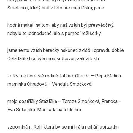
Smetanou, který hrál v této hře moji lásku, jsme
hodně makali na tom, aby náš vztah byl přesvědčivý,
nebylo to jednoduché, ale s pomocí režisérky
jsme tento vztah herecky nakonec zvládli opravdu dobře.
Celá tahle hra byla mou srdcovou záležitostí
i díky mé herecké rodině: tatínek Ohrada – Pepa Malina,
maminka Ohradová – Vendula Smočková,
moje sestřičky Stázička – Tereza Smočková, Francka –
Eva Solanská. Moc ráda na tuhle hru
vzpomínám. Roli, která by se mi hrála nejhůř, asi zatím