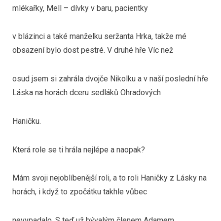
mlékařky, Mell – dívky v baru, pacientky
v blázinci a také manželku seržanta Hrka, takže mé
obsazení bylo dost pestré. V druhé hře Víc než
osud jsem si zahrála dvojče Nikolku a v naší poslední hře
Láska na horách dceru sedláků Ohradových
Haničku.
Která role se ti hrála nejlépe a naopak?
Mám svoji nejoblíbenější roli, a to roli Haničky z Lásky na
horách, i když to zpočátku takhle vůbec
nevypadalo. S teď už bývalým členem Adamem