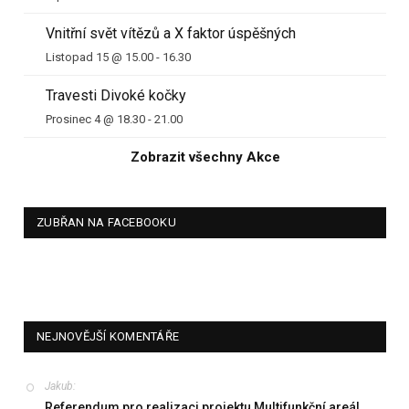
Vnitřní svět vítězů a X faktor úspěšných
Listopad 15 @ 15.00
-
16.30
Travesti Divoké kočky
Prosinec 4 @ 18.30
-
21.00
Zobrazit všechny Akce
ZUBŘAN NA FACEBOOKU
NEJNOVĚJŠÍ KOMENTÁŘE
Jakub
:
Referendum pro realizaci projektu Multifunkční areál