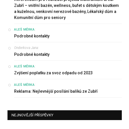
Zubří – vnitřní bazén, wellness, bufet s dětským koutkem
a kuželnou, venkovní nerezové bazény, Lékařský dům a
Komunitní dům pro seniory
:
ALEŠ MĚRKA
Podrobné kontakty
Onderkova Jana
:
Podrobné kontakty
:
ALEŠ MĚRKA
Zvýšení poplatku za svoz odpadu od 2023
:
ALEŠ MĚRKA
Reklama: Nejlevnější posílání balíků ze Zubří
NEJNOVĚJŠÍ PŘÍSPĚVKY