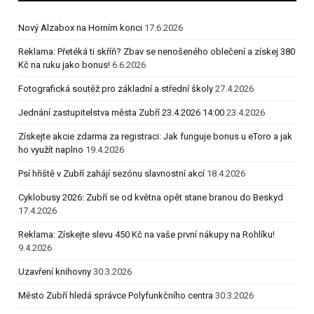
Nový Alzabox na Horním konci
17.6.2026
Reklama: Přetéká ti skříň? Zbav se nenošeného oblečení a získej 380
Kč na ruku jako bonus!
6.6.2026
Fotografická soutěž pro základní a střední školy
27.4.2026
Jednání zastupitelstva města Zubří 23.4.2026 14:00
23.4.2026
Získejte akcie zdarma za registraci: Jak funguje bonus u eToro a jak
ho využít naplno
19.4.2026
Psí hřiště v Zubří zahájí sezónu slavnostní akcí
18.4.2026
Cyklobusy 2026: Zubří se od května opět stane branou do Beskyd
17.4.2026
Reklama: Získejte slevu 450 Kč na vaše první nákupy na Rohlíku!
9.4.2026
Uzavření knihovny
30.3.2026
Město Zubří hledá správce Polyfunkčního centra
30.3.2026