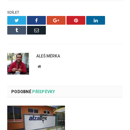
SDÍLET.
Twitter
Facebook
Google+
Pinterest
LinkedIn
Tumblr
Email
ALEŠ MĚRKA
Website
PODOBNÉ
PŘÍSPĚVKY