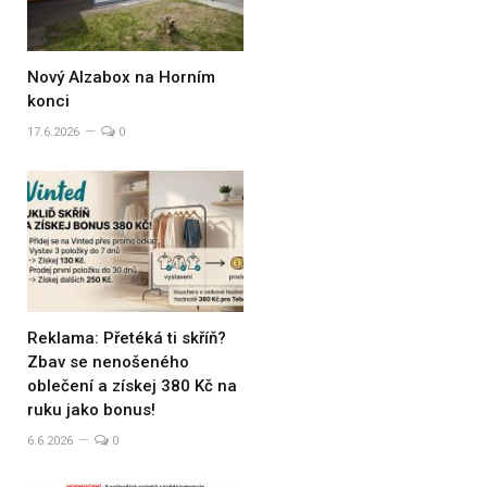
Nový Alzabox na Horním
konci
17.6.2026
0
Reklama: Přetéká ti skříň?
Zbav se nenošeného
oblečení a získej 380 Kč na
ruku jako bonus!
6.6.2026
0