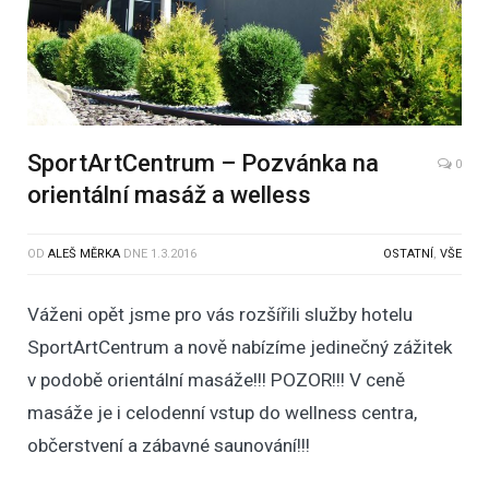
SportArtCentrum – Pozvánka na
0
orientální masáž a welless
OD
ALEŠ MĚRKA
DNE
1.3.2016
OSTATNÍ
,
VŠE
Váženi opět jsme pro vás rozšířili služby hotelu
SportArtCentrum a nově nabízíme jedinečný zážitek
v podobě orientální masáže!!! POZOR!!! V ceně
masáže je i celodenní vstup do wellness centra,
občerstvení a zábavné saunování!!!