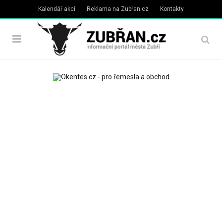
Kalendář akcí
Reklama na Zubřan.cz
Kontakty