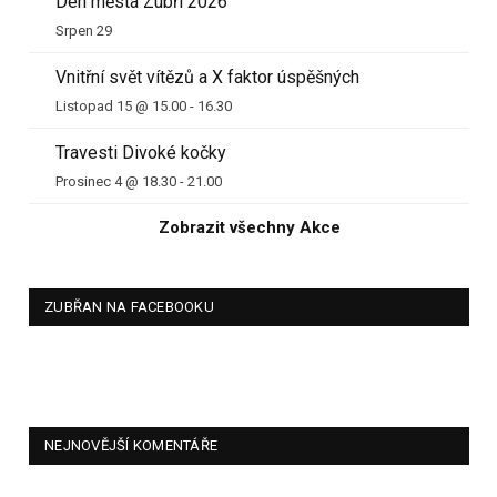
Den města Zubří 2026
Srpen 29
Vnitřní svět vítězů a X faktor úspěšných
Listopad 15 @ 15.00
-
16.30
Travesti Divoké kočky
Prosinec 4 @ 18.30
-
21.00
Zobrazit všechny Akce
ZUBŘAN NA FACEBOOKU
NEJNOVĚJŠÍ KOMENTÁŘE