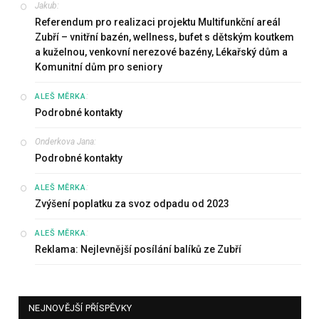
Jakub
:
Referendum pro realizaci projektu Multifunkční areál
Zubří – vnitřní bazén, wellness, bufet s dětským koutkem
a kuželnou, venkovní nerezové bazény, Lékařský dům a
Komunitní dům pro seniory
:
ALEŠ MĚRKA
Podrobné kontakty
Onderkova Jana
:
Podrobné kontakty
:
ALEŠ MĚRKA
Zvýšení poplatku za svoz odpadu od 2023
:
ALEŠ MĚRKA
Reklama: Nejlevnější posílání balíků ze Zubří
NEJNOVĚJŠÍ PŘÍSPĚVKY