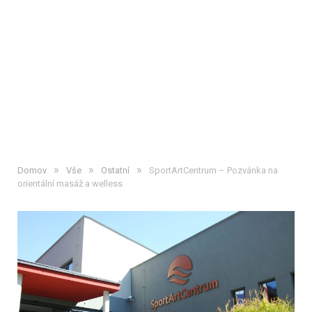
»
»
»
Domov
Vše
Ostatní
SportArtCentrum – Pozvánka na
orientální masáž a welless