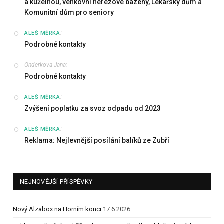
a kuželnou, venkovní nerezové bazény, Lékařský dům a
Komunitní dům pro seniory
:
ALEŠ MĚRKA
Podrobné kontakty
Onderkova Jana
:
Podrobné kontakty
:
ALEŠ MĚRKA
Zvýšení poplatku za svoz odpadu od 2023
:
ALEŠ MĚRKA
Reklama: Nejlevnější posílání balíků ze Zubří
NEJNOVĚJŠÍ PŘÍSPĚVKY
Nový Alzabox na Horním konci
17.6.2026