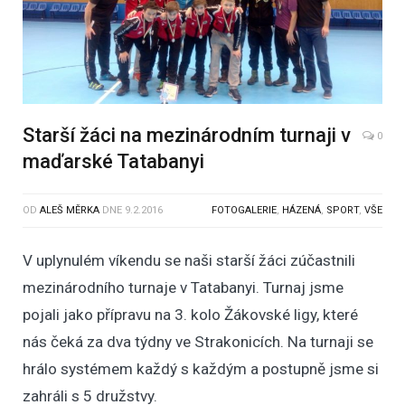
Starší žáci na mezinárodním turnaji v
0
maďarské Tatabanyi
OD
ALEŠ MĚRKA
DNE
9.2.2016
FOTOGALERIE
,
HÁZENÁ
,
SPORT
,
VŠE
V uplynulém víkendu se naši starší žáci zúčastnili
mezinárodního turnaje v Tatabanyi. Turnaj jsme
pojali jako přípravu na 3. kolo Žákovské ligy, které
nás čeká za dva týdny ve Strakonicích. Na turnaji se
hrálo systémem každý s každým a postupně jsme si
zahráli s 5 družstvy.