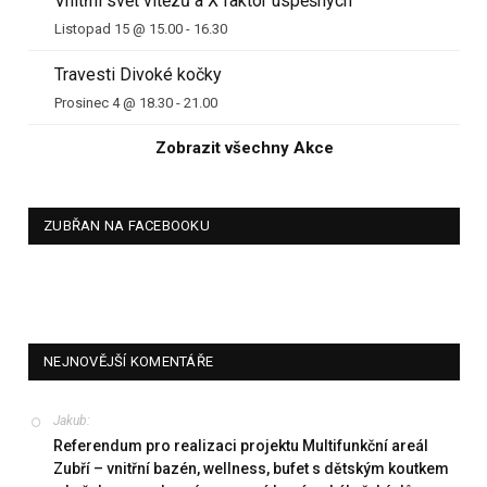
Vnitřní svět vítězů a X faktor úspěšných
Listopad 15 @ 15.00
-
16.30
Travesti Divoké kočky
Prosinec 4 @ 18.30
-
21.00
Zobrazit všechny Akce
ZUBŘAN NA FACEBOOKU
NEJNOVĚJŠÍ KOMENTÁŘE
Jakub
:
Referendum pro realizaci projektu Multifunkční areál
Zubří – vnitřní bazén, wellness, bufet s dětským koutkem