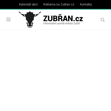
Kalendář akcí
Reklama na Zubřan.cz
Kontakty