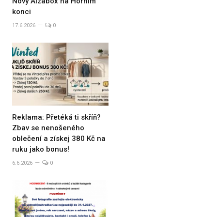
Nový Alzabox na Horním
konci
17.6.2026
0
Reklama: Přetéká ti skříň?
Zbav se nenošeného
oblečení a získej 380 Kč na
ruku jako bonus!
6.6.2026
0