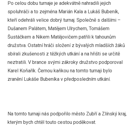
Po celou dobu turnaje je adekvátně nahradili jejich
spoluhráči a to zejména Marián Kala a Lukáš Bubeník,
kteří odehráli velice dobrý turnaj. Společně s dalšími –
Dušanem Palátem, Matějem Ulrychem, Tomášem
Šustáčkem a Nikem Matějovičem patřili k tahounům
družstva. Ostatní hráči složení z bývalých mladších žáků
sbírali zkušenosti z těžkých utkání a na hřišti se určitě
neztratili. V brance svými zákroky družstvo podporoval
Karel Koňařík. Černou kaňkou na tomto turnaji bylo
zranění Lukáše Bubeníka v předposledním utkání.
Na tomto turnaji nás podpořilo město Zubří a Zlínský kraj,
kterým bych chtěl touto cestou poděkovat.