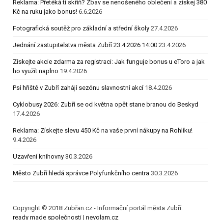
Reklama: Přetéká ti skříň? Zbav se nenošeného oblečení a získej 380
Kč na ruku jako bonus!
6.6.2026
Fotografická soutěž pro základní a střední školy
27.4.2026
Jednání zastupitelstva města Zubří 23.4.2026 14:00
23.4.2026
Získejte akcie zdarma za registraci: Jak funguje bonus u eToro a jak
ho využít naplno
19.4.2026
Psí hřiště v Zubří zahájí sezónu slavnostní akcí
18.4.2026
Cyklobusy 2026: Zubří se od května opět stane branou do Beskyd
17.4.2026
Reklama: Získejte slevu 450 Kč na vaše první nákupy na Rohlíku!
9.4.2026
Uzavření knihovny
30.3.2026
Město Zubří hledá správce Polyfunkčního centra
30.3.2026
Copyright © 2018 Zubřan.cz - Informační portál města Zubří.
ready made společnosti
|
nevolam.cz