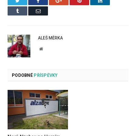
Twitter
Facebook
Google+
Pinterest
LinkedIn
Tumblr
Email
ALEŠ MĚRKA
Website
PODOBNÉ
PŘÍSPĚVKY