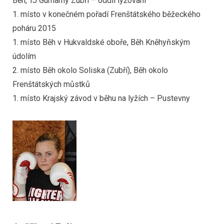
Běh, TJ Gumárny Zubří – oddíl lyžování
1. místo v konečném pořadí Frenštátského běžeckého
poháru 2015
1. místo Běh v Hukvaldské oboře, Běh Kněhyňským
údolím
2. místo Běh okolo Soliska (Zubří), Běh okolo
Frenštátských můstků
1. místo Krajský závod v běhu na lyžích – Pustevny