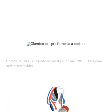
»
»
Domov
Vše
Sportovec města Zubří roku 2015 – kategorie
Jednotlivci mládež