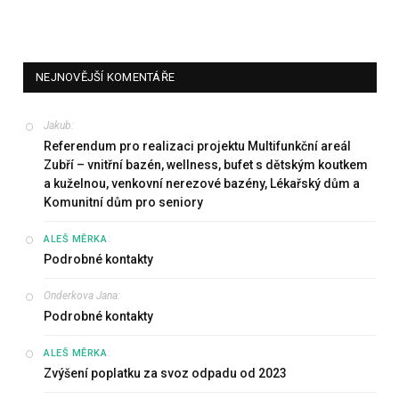
NEJNOVĚJŠÍ KOMENTÁŘE
Jakub
:
Referendum pro realizaci projektu Multifunkční areál
Zubří – vnitřní bazén, wellness, bufet s dětským koutkem
a kuželnou, venkovní nerezové bazény, Lékařský dům a
Komunitní dům pro seniory
:
ALEŠ MĚRKA
Podrobné kontakty
Onderkova Jana
:
Podrobné kontakty
:
ALEŠ MĚRKA
Zvýšení poplatku za svoz odpadu od 2023