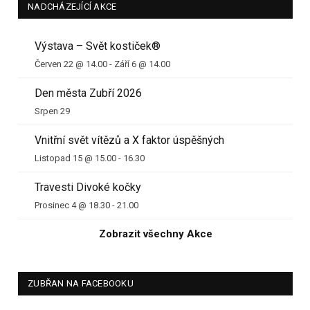
NADCHÁZEJÍCÍ AKCE
Výstava – Svět kostiček®
Červen 22 @ 14.00
-
Září 6 @ 14.00
Den města Zubří 2026
Srpen 29
Vnitřní svět vítězů a X faktor úspěšných
Listopad 15 @ 15.00
-
16.30
Travesti Divoké kočky
Prosinec 4 @ 18.30
-
21.00
Zobrazit všechny Akce
ZUBŘAN NA FACEBOOKU