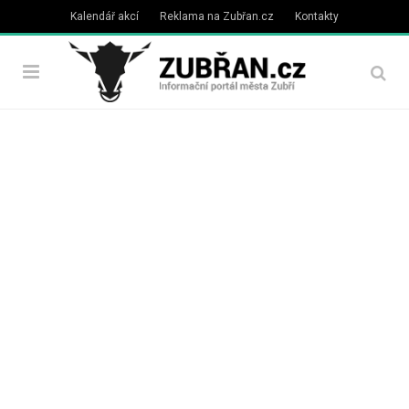
Kalendář akcí
Reklama na Zubřan.cz
Kontakty