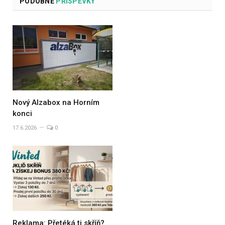
PODOBNÉ
PŘÍSPĚVKY
Nový Alzabox na Horním
konci
17.6.2026
0
Reklama: Přetéká ti skříň?