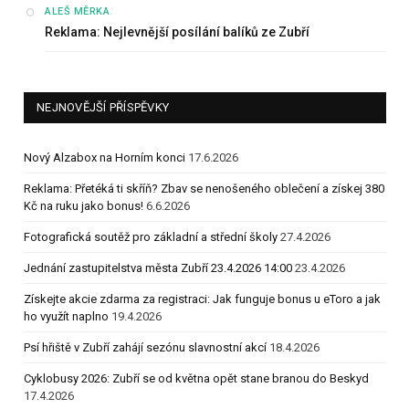
:
ALEŠ MĚRKA
Reklama: Nejlevnější posílání balíků ze Zubří
NEJNOVĚJŠÍ PŘÍSPĚVKY
Nový Alzabox na Horním konci
17.6.2026
Reklama: Přetéká ti skříň? Zbav se nenošeného oblečení a získej 380
Kč na ruku jako bonus!
6.6.2026
Fotografická soutěž pro základní a střední školy
27.4.2026
Jednání zastupitelstva města Zubří 23.4.2026 14:00
23.4.2026
Získejte akcie zdarma za registraci: Jak funguje bonus u eToro a jak
ho využít naplno
19.4.2026
Psí hřiště v Zubří zahájí sezónu slavnostní akcí
18.4.2026
Cyklobusy 2026: Zubří se od května opět stane branou do Beskyd
17.4.2026