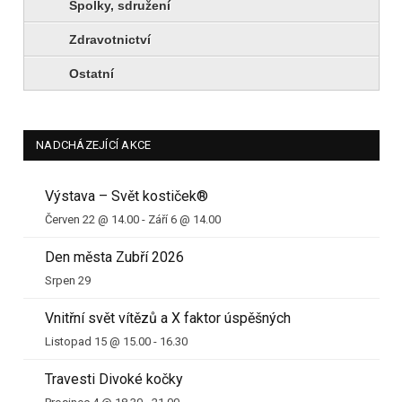
Spolky, sdružení
Zdravotnictví
Ostatní
NADCHÁZEJÍCÍ AKCE
Výstava – Svět kostiček®
Červen 22 @ 14.00
-
Září 6 @ 14.00
Den města Zubří 2026
Srpen 29
Vnitřní svět vítězů a X faktor úspěšných
Listopad 15 @ 15.00
-
16.30
Travesti Divoké kočky