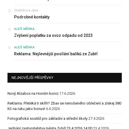
Onderkova Jana
:
Podrobné kontakty
:
ALEŠ MĚRKA
Zvýšení poplatku za svoz odpadu od 2023
:
ALEŠ MĚRKA
Reklama: Nejlevnější posílání balíků ze Zubří
NEJNOVĚJŠÍ PŘÍSPĚVKY
Nový Alzabox na Horním konci
17.6.2026
Reklama: Přetéká ti skříň? Zbav se nenošeného oblečení a získej 380
Kč na ruku jako bonus!
6.6.2026
Fotografická soutěž pro základní a střední školy
27.4.2026
Jednání zastupitelstva města Zubří 23.4.2026 14:00
23.4.2026