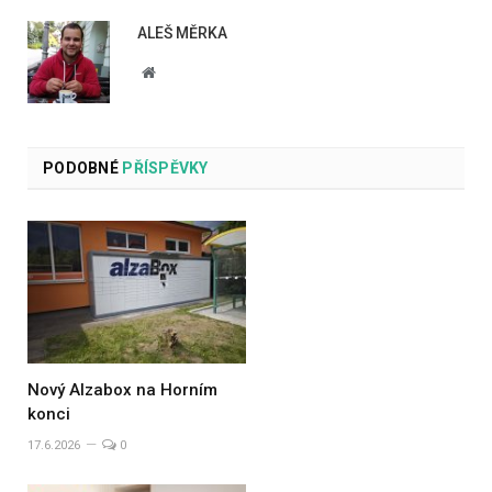
ALEŠ MĚRKA
Website
PODOBNÉ
PŘÍSPĚVKY
Nový Alzabox na Horním
konci
17.6.2026
0