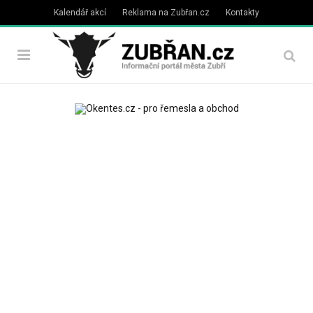
Kalendář akcí
Reklama na Zubřan.cz
Kontakty