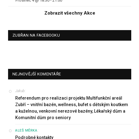
Prosinec 4 @ 18.30
-
21.00
Zobrazit všechny Akce
ZUBŘAN NA FACEBOOKU
NEJNOVĚJŠÍ KOMENTÁŘE
Jakub
:
Referendum pro realizaci projektu Multifunkční areál
Zubří – vnitřní bazén, wellness, bufet s dětským koutkem
a kuželnou, venkovní nerezové bazény, Lékařský dům a
Komunitní dům pro seniory
:
ALEŠ MĚRKA
Podrobné kontakty