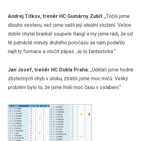
Andrej Titkov, trenér HC Gumárny Zubří:
„Točili jsme
dlouho sestavu, než jsme našli její ideální složení. Velice
dobře chytal brankář soupeře Rangl a my jsme rádi, že od
té patnácté minuty druhého poločasu se nám podařilo
najít ty formace a otočit zápas. Je to fantastické.“
Jan Josef, trenér HC Dukla Praha:
„Udělali jsme hodně
zbytečných chyb v útoku, ztratili jsme moc míčů. Veliký
problém bylo to, že jsme hráli moc času v oslabení.“