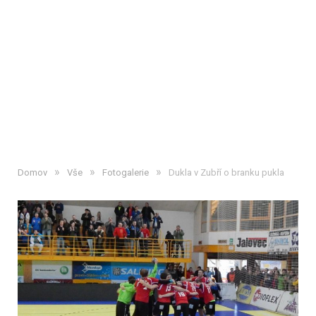
»
»
»
Domov
Vše
Fotogalerie
Dukla v Zubří o branku pukla