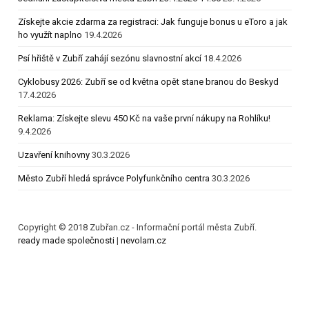
Získejte akcie zdarma za registraci: Jak funguje bonus u eToro a jak
ho využít naplno
19.4.2026
Psí hřiště v Zubří zahájí sezónu slavnostní akcí
18.4.2026
Cyklobusy 2026: Zubří se od května opět stane branou do Beskyd
17.4.2026
Reklama: Získejte slevu 450 Kč na vaše první nákupy na Rohlíku!
9.4.2026
Uzavření knihovny
30.3.2026
Město Zubří hledá správce Polyfunkčního centra
30.3.2026
Copyright © 2018 Zubřan.cz - Informační portál města Zubří.
ready made společnosti
|
nevolam.cz