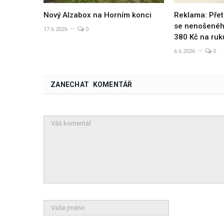
Nový Alzabox na Horním konci
Reklama: Přet
se nenošeného
17.6.2026
0
380 Kč na ruk
6.6.2026
0
ZANECHAT KOMENTÁŘ