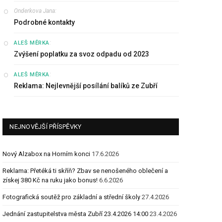
Onderkova Jana
:
Podrobné kontakty
:
ALEŠ MĚRKA
Zvýšení poplatku za svoz odpadu od 2023
:
ALEŠ MĚRKA
Reklama: Nejlevnější posílání balíků ze Zubří
NEJNOVĚJŠÍ PŘÍSPĚVKY
Nový Alzabox na Horním konci
17.6.2026
Reklama: Přetéká ti skříň? Zbav se nenošeného oblečení a
získej 380 Kč na ruku jako bonus!
6.6.2026
Fotografická soutěž pro základní a střední školy
27.4.2026
Jednání zastupitelstva města Zubří 23.4.2026 14:00
23.4.2026