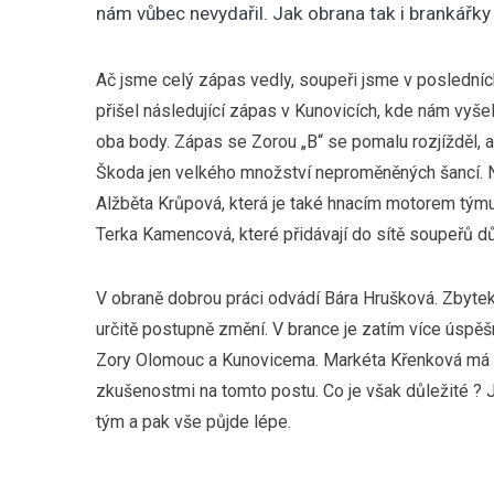
nám vůbec nevydařil. Jak obrana tak i brankářky 
Ač jsme celý zápas vedly, soupeři jsme v posledníc
přišel následující zápas v Kunovicích, kde nám vyše
oba body. Zápas se Zorou „B“ se pomalu rozjížděl, a
Škoda jen velkého množství neproměněných šancí. Nej
Alžběta Krůpová, která je také hnacím motorem týmu
Terka Kamencová, které přidávají do sítě soupeřů dů
V obraně dobrou práci odvádí Bára Hrušková. Zbytek 
určitě postupně změní. V brance je zatím více úspěš
Zory Olomouc a Kunovicema. Markéta Křenková má z
zkušenostmi na tomto postu. Co je však důležité ? Je
tým a pak vše půjde lépe.