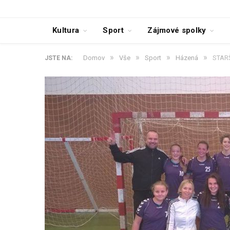
Kultura
Sport
Zájmové spolky
»
»
»
»
Domov
Vše
Sport
Házená
STAR
JSTE NA: