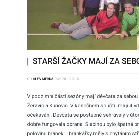
STARŠÍ ŽAČKY MAJÍ ZA SE
OD
ALEŠ MĚRKA
DNE
20.10.2015
V podzimní části sezóny mají děvčata za sebou 5 
Žeravic a Kunovic. V konečném součtu mají 4 vítě
očekávání. Děvčata se postupně sehrávaly v útočn
dobře fungovala obrana. Slabinou bylo špatné br
polovinu branek. I brankářky měly s chytáním stř