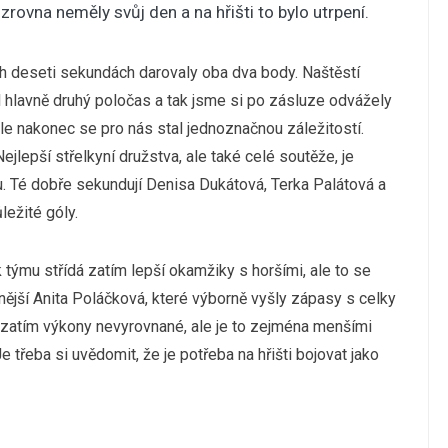
zrovna neměly svůj den a na hřišti to bylo utrpení.
h deseti sekundách darovaly oba dva body. Naštěstí
l hlavně druhý poločas a tak jsme si po zásluze odvážely
le nakonec se pro nás stal jednoznačnou záležitostí.
lepší střelkyní družstva, ale také celé soutěže, je
. Té dobře sekundují Denisa Dukátová, Terka Palátová a
ležité góly.
týmu střídá zatím lepší okamžiky s horšími, ale to se
nější Anita Poláčková, které výborně vyšly zápasy s celky
atím výkony nevyrovnané, ale je to zejména menšími
 třeba si uvědomit, že je potřeba na hřišti bojovat jako