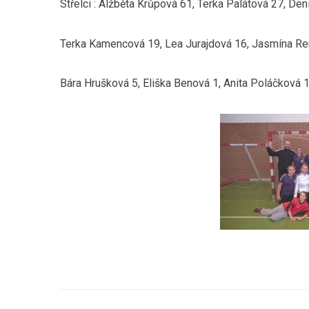
Střelci : Alžběta Krůpová 61, Terka Palátová 27, De
Terka Kamencová 19, Lea Jurajdová 16, Jasmína R
Bára Hrušková 5, Eliška Benová 1, Anita Poláčková 