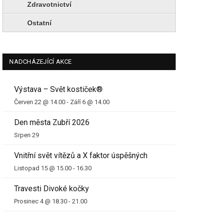
Zdravotnictví
Ostatní
NADCHÁZEJÍCÍ AKCE
Výstava – Svět kostiček®
Červen 22 @ 14.00
-
Září 6 @ 14.00
Den města Zubří 2026
Srpen 29
Vnitřní svět vítězů a X faktor úspěšných
Listopad 15 @ 15.00
-
16.30
Travesti Divoké kočky
Prosinec 4 @ 18.30
-
21.00