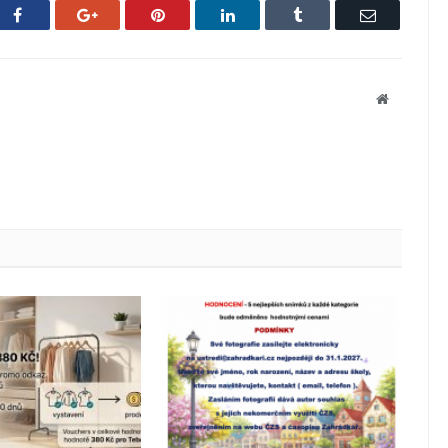
Facebook
Google+
Pinterest
LinkedIn
Tumblr
Email
Website