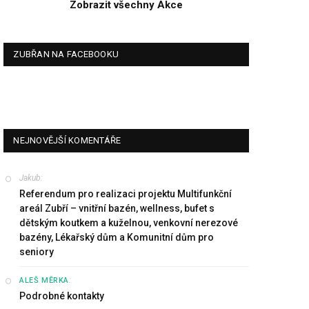
Zobrazit všechny Akce
ZUBŘAN NA FACEBOOKU
NEJNOVĚJŠÍ KOMENTÁŘE
Jakub
:
Referendum pro realizaci projektu Multifunkční
areál Zubří – vnitřní bazén, wellness, bufet s
dětským koutkem a kuželnou, venkovní nerezové
bazény, Lékařský dům a Komunitní dům pro
seniory
:
ALEŠ MĚRKA
Podrobné kontakty