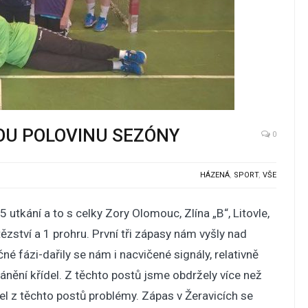
BOU POLOVINU SEZÓNY
0
HÁZENÁ
,
SPORT
,
VŠE
utkání a to s celky Zory Olomouc, Zlína „B“, Litovle,
zství a 1 prohru. První tři zápasy nám vyšly nad
é fázi-dařily se nám i nacvičené signály, relativně
ánění křídel. Z těchto postů jsme obdržely více než
el z těchto postů problémy. Zápas v Žeravicích se