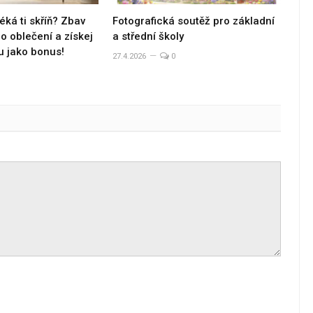
éká ti skříň? Zbav
Fotografická soutěž pro základní
 oblečení a získej
a střední školy
u jako bonus!
27.4.2026
0