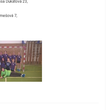
nisa Dukátová 23,
emešová 7,
1