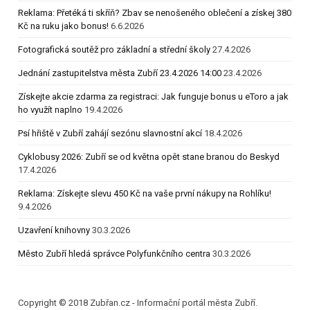
Reklama: Přetéká ti skříň? Zbav se nenošeného oblečení a získej 380
Kč na ruku jako bonus!
6.6.2026
Fotografická soutěž pro základní a střední školy
27.4.2026
Jednání zastupitelstva města Zubří 23.4.2026 14:00
23.4.2026
Získejte akcie zdarma za registraci: Jak funguje bonus u eToro a jak
ho využít naplno
19.4.2026
Psí hřiště v Zubří zahájí sezónu slavnostní akcí
18.4.2026
Cyklobusy 2026: Zubří se od května opět stane branou do Beskyd
17.4.2026
Reklama: Získejte slevu 450 Kč na vaše první nákupy na Rohlíku!
9.4.2026
Uzavření knihovny
30.3.2026
Město Zubří hledá správce Polyfunkčního centra
30.3.2026
Copyright © 2018 Zubřan.cz - Informační portál města Zubří.