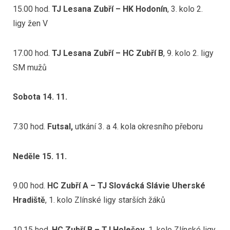
15.00 hod.
TJ Lesana Zubří – HK Hodonín
, 3. kolo 2.
ligy žen V
17.00 hod.
TJ Lesana Zubří – HC Zubří B
, 9. kolo 2. ligy
SM mužů
Sobota 14. 11.
7.30 hod.
Futsal,
utkání 3. a 4. kola okresního přeboru
Neděle 15. 11.
9.00 hod.
HC Zubří A – TJ Slovácká Slávie Uherské
Hradiště
, 1. kolo Zlínské ligy starších žáků
10.15 hod.
HC Zubří B – TJ Holešov
, 1. kolo Zlínské ligy