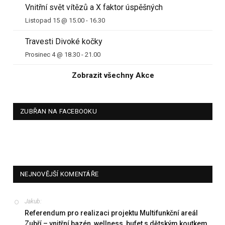
Vnitřní svět vítězů a X faktor úspěšných
Listopad 15 @ 15.00
-
16.30
Travesti Divoké kočky
Prosinec 4 @ 18.30
-
21.00
Zobrazit všechny Akce
ZUBŘAN NA FACEBOOKU
NEJNOVĚJŠÍ KOMENTÁŘE
Jakub
:
Referendum pro realizaci projektu Multifunkční areál
Zubří – vnitřní bazén, wellness, bufet s dětským koutkem