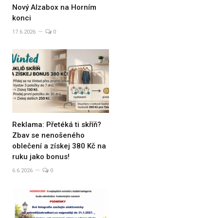
Nový Alzabox na Horním
konci
17.6.2026
0
Reklama: Přetéká ti skříň?
Zbav se nenošeného
oblečení a získej 380 Kč na
ruku jako bonus!
6.6.2026
0