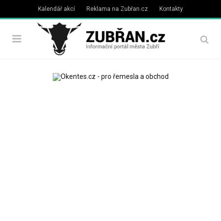
Kalendář akcí
Reklama na Zubřan.cz
Kontakty