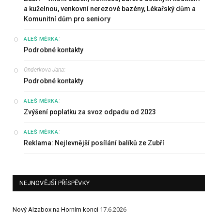
a kuželnou, venkovní nerezové bazény, Lékařský dům a
Komunitní dům pro seniory
:
ALEŠ MĚRKA
Podrobné kontakty
Onderkova Jana
:
Podrobné kontakty
:
ALEŠ MĚRKA
Zvýšení poplatku za svoz odpadu od 2023
:
ALEŠ MĚRKA
Reklama: Nejlevnější posílání balíků ze Zubří
NEJNOVĚJŠÍ PŘÍSPĚVKY
Nový Alzabox na Horním konci
17.6.2026