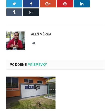
Twitter
Facebook
Google+
Pinterest
LinkedIn
Tumblr
Email
ALEŠ MĚRKA
Website
PODOBNÉ
PŘÍSPĚVKY