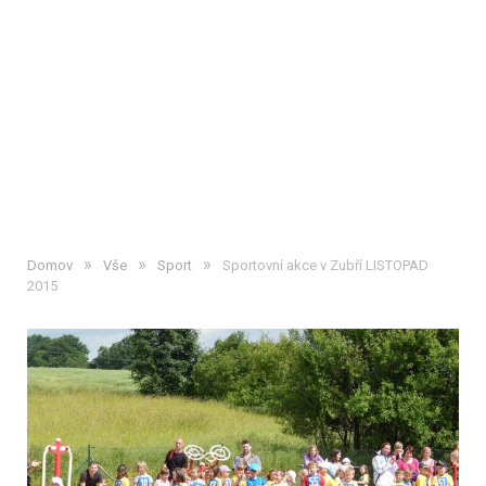
»
»
»
Domov
Vše
Sport
Sportovní akce v Zubří LISTOPAD
2015