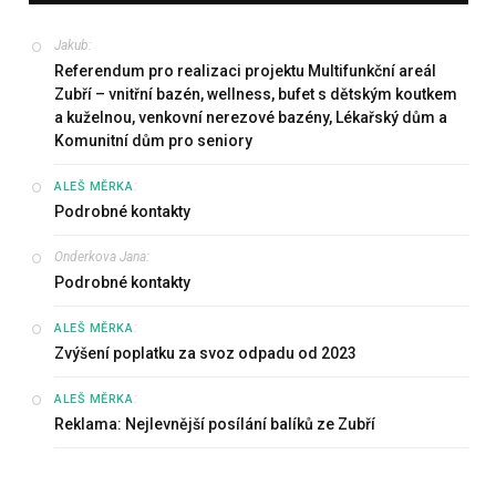
Jakub
:
Referendum pro realizaci projektu Multifunkční areál
Zubří – vnitřní bazén, wellness, bufet s dětským koutkem
a kuželnou, venkovní nerezové bazény, Lékařský dům a
Komunitní dům pro seniory
:
ALEŠ MĚRKA
Podrobné kontakty
Onderkova Jana
:
Podrobné kontakty
:
ALEŠ MĚRKA
Zvýšení poplatku za svoz odpadu od 2023
:
ALEŠ MĚRKA
Reklama: Nejlevnější posílání balíků ze Zubří