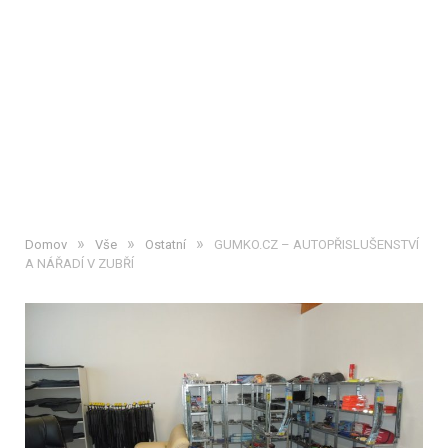
»
»
»
Domov
Vše
Ostatní
GUMKO.CZ – AUTOPŘISLUŠENSTVÍ
A NÁŘADÍ V ZUBŘÍ