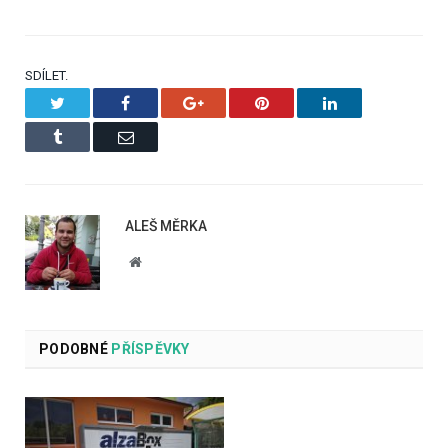
SDÍLET.
Twitter
Facebook
Google+
Pinterest
LinkedIn
Tumblr
Email
ALEŠ MĚRKA
Website
PODOBNÉ
PŘÍSPĚVKY