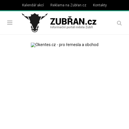
Kalendář akcí
Reklama na Zubřan.cz
Kontakty