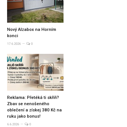
Nový Alzabox na Horním
konci
17.6.2026
0
Reklama: Přetéká ti skříň?
Zbav se nenošeného
oblečení a získej 380 Kč na
ruku jako bonus!
6.6.2026
0