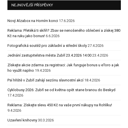
NEJNOVĚJŠÍ PŘÍSPĚVKY
Nový Alzabox na Horním konci
17.6.2026
Reklama: Přetéká ti skříň? Zbav se nenošeného oblečení a získej 380
Kč na ruku jako bonus!
6.6.2026
Fotografická soutěž pro základní a střední školy
27.4.2026
Jednání zastupitelstva města Zubří 23.4.2026 14:00
23.4.2026
Získejte akcie zdarma za registraci: Jak funguje bonus u eToro a jak
ho využít naplno
19.4.2026
Psí hřiště v Zubří zahájí sezónu slavnostní akcí
18.4.2026
Cyklobusy 2026: Zubří se od května opět stane branou do Beskyd
17.4.2026
Reklama: Získejte slevu 450 Kč na vaše první nákupy na Rohlíku!
9.4.2026
Uzavření knihovny
30.3.2026