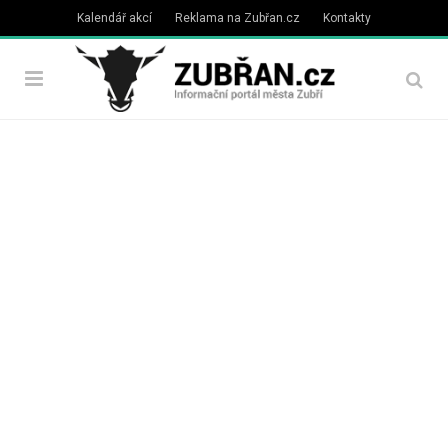
Kalendář akcí
Reklama na Zubřan.cz
Kontakty