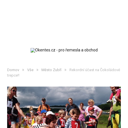
»
»
»
Domov
Vše
Město Zubří
Rekordní účast na Čokoládové
trepce!!