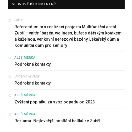
NEJNOVĚJŠÍ KOMENTÁŘE
Jakub
:
Referendum pro realizaci projektu Multifunkční areál
Zubří – vnitřní bazén, wellness, bufet s dětským koutkem
a kuželnou, venkovní nerezové bazény, Lékařský dům a
Komunitní dům pro seniory
:
ALEŠ MĚRKA
Podrobné kontakty
Onderkova Jana
:
Podrobné kontakty
:
ALEŠ MĚRKA
Zvýšení poplatku za svoz odpadu od 2023
:
ALEŠ MĚRKA
Reklama: Nejlevnější posílání balíků ze Zubří