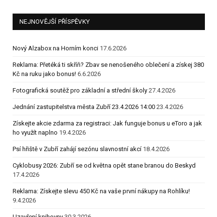
NEJNOVĚJŠÍ PŘÍSPĚVKY
Nový Alzabox na Horním konci
17.6.2026
Reklama: Přetéká ti skříň? Zbav se nenošeného oblečení a získej 380
Kč na ruku jako bonus!
6.6.2026
Fotografická soutěž pro základní a střední školy
27.4.2026
Jednání zastupitelstva města Zubří 23.4.2026 14:00
23.4.2026
Získejte akcie zdarma za registraci: Jak funguje bonus u eToro a jak
ho využít naplno
19.4.2026
Psí hřiště v Zubří zahájí sezónu slavnostní akcí
18.4.2026
Cyklobusy 2026: Zubří se od května opět stane branou do Beskyd
17.4.2026
Reklama: Získejte slevu 450 Kč na vaše první nákupy na Rohlíku!
9.4.2026
Uzavření knihovny
30.3.2026