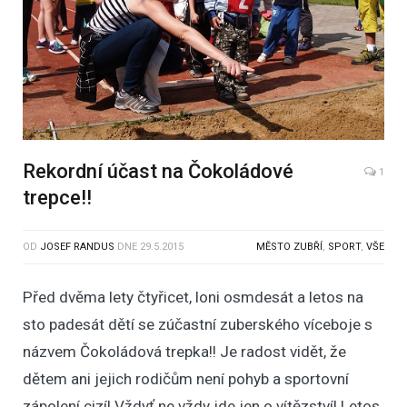
Rekordní účast na Čokoládové
1
trepce!!
OD
JOSEF RANDUS
DNE
29.5.2015
MĚSTO ZUBŘÍ
,
SPORT
,
VŠE
Před dvěma lety čtyřicet, loni osmdesát a letos na
sto padesát dětí se zúčastní zuberského víceboje s
názvem Čokoládová trepka!! Je radost vidět, že
dětem ani jejich rodičům není pohyb a sportovní
zápolení cizí! Vždyť ne vždy jde jen o vítězství! Letos