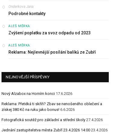
Onderkova Jana
:
Podrobné kontakty
:
ALEŠ MĚRKA
Zvýšení poplatku za svoz odpadu od 2023
:
ALEŠ MĚRKA
Reklama: Nejlevnější posílání balíků ze Zubří
NEJNOVĚJŠÍ PŘÍSPĚVKY
Nový Alzabox na Horním konci
17.6.2026
Reklama: Přetéká ti skříň? Zbav se nenošeného oblečení a
získej 380 Kč na ruku jako bonus!
6.6.2026
Fotografická soutěž pro základní a střední školy
27.4.2026
Jednání zastupitelstva města Zubří 23.4.2026 14:00
23.4.2026