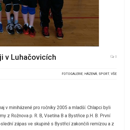
ji v Luhačovicích
0
FOTOGALERIE
,
HÁZENÁ
,
SPORT
,
VŠE
naj v miniházené pro ročníky 2005 a mladší. Chlapci byli
y z Rožnova p. R. B, Vsetína B a Bystřice p.H. B. První
lední zápas ve skupině s Bystřicí zakončili remízou a z