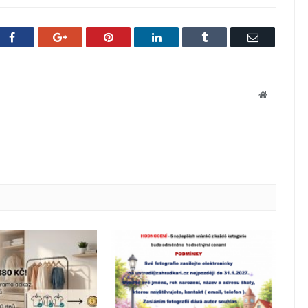
Facebook
Google+
Pinterest
LinkedIn
Tumblr
Email
Website