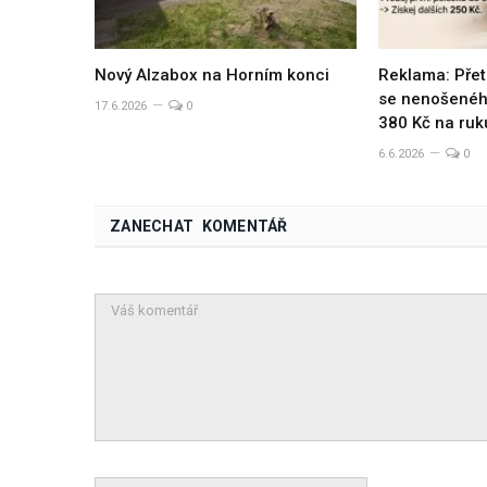
Nový Alzabox na Horním konci
Reklama: Přet
se nenošeného
17.6.2026
0
380 Kč na ruk
6.6.2026
0
ZANECHAT KOMENTÁŘ