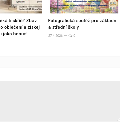
éká ti skříň? Zbav
Fotografická soutěž pro základní
 oblečení a získej
a střední školy
u jako bonus!
27.4.2026
0