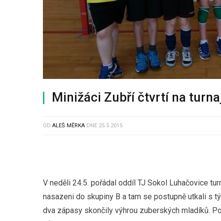
Minižáci Zubří čtvrtí na turna
OD
ALEŠ MĚRKA
DNE
25.5.2015
V neděli 24.5. pořádal oddíl TJ Sokol Luhačovice tur
nasazeni do skupiny B a tam se postupně utkali s tým
dva zápasy skončily výhrou zuberských mladíků. Pos