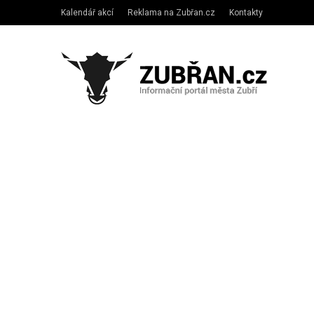
Kalendář akcí
Reklama na Zubřan.cz
Kontakty