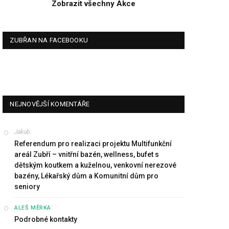
Zobrazit všechny Akce
ZUBŘAN NA FACEBOOKU
NEJNOVĚJŠÍ KOMENTÁŘE
Jakub
:
Referendum pro realizaci projektu Multifunkční
areál Zubří – vnitřní bazén, wellness, bufet s
dětským koutkem a kuželnou, venkovní nerezové
bazény, Lékařský dům a Komunitní dům pro
seniory
:
ALEŠ MĚRKA
Podrobné kontakty