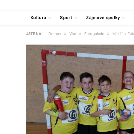
Kultura
Sport
Zájmové spolky
»
»
»
Domov
Vše
Fotogalerie
Minižáci Zubř
JSTE NA: