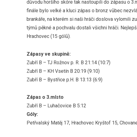
důvodu horšího skóre tak nastoupili do zápasu o 3
finále bylo velké a kluci zápas o bronz vůbec nezvl
brankáře, na kterém si naši hráči doslova vylomili z
týmů pěkné a pochvalu dostali všichni hráči. Nejlepší
Hrachovec (15 gólů).
Zápasy ve skupině:
Zubří B – TJ Rožnov p. R. B 21:14 (10:7)
Zubří B – KH Vsetín B 20:19 (9:10)
Zubří B – Bystřice p.H. B 13:13 (6:9)
Zápas o 3.místo
Zubří B – Luhačovice B 5:12
Góly:
Petřvalský Matěj 17, Hrachovec Kryštof 15, Chovane