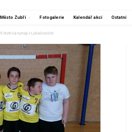
Město Zubří
Fotogalerie
Kalendář akcí
Ostatní
í čtvrtí na turnaji v Luhačovicích