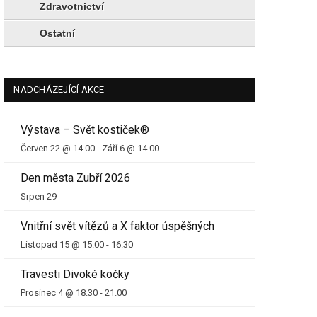
Zdravotnictví
Ostatní
NADCHÁZEJÍCÍ AKCE
Výstava – Svět kostiček®
Červen 22 @ 14.00
-
Září 6 @ 14.00
Den města Zubří 2026
Srpen 29
Vnitřní svět vítězů a X faktor úspěšných
Listopad 15 @ 15.00
-
16.30
Travesti Divoké kočky
Prosinec 4 @ 18.30
-
21.00