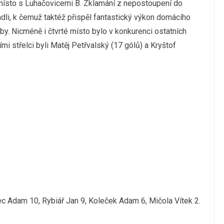
.místo s Luhačovicemi B. Zklamání z nepostoupení do
ádli, k čemuž taktéž přispěl fantastický výkon domácího
uby. Nicméně i čtvrté místo bylo v konkurenci ostatních
mi střelci byli Matěj Petřvalský (17 gólů) a Kryštof
c Adam 10, Rybiář Jan 9, Koleček Adam 6, Mičola Vítek 2.