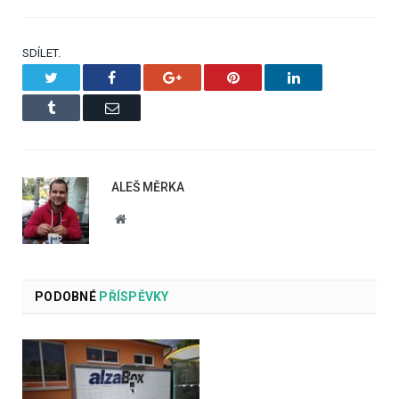
SDÍLET.
Twitter
Facebook
Google+
Pinterest
LinkedIn
Tumblr
Email
ALEŠ MĚRKA
Website
PODOBNÉ
PŘÍSPĚVKY