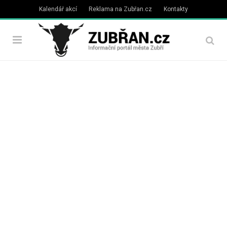
Kalendář akcí
Reklama na Zubřan.cz
Kontakty