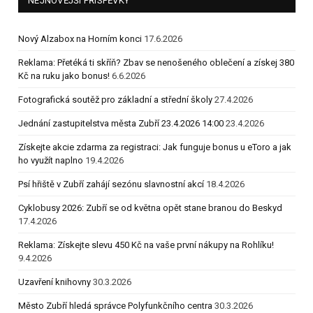
NEJNOVĚJŠÍ PŘÍSPĚVKY
Nový Alzabox na Horním konci
17.6.2026
Reklama: Přetéká ti skříň? Zbav se nenošeného oblečení a získej 380
Kč na ruku jako bonus!
6.6.2026
Fotografická soutěž pro základní a střední školy
27.4.2026
Jednání zastupitelstva města Zubří 23.4.2026 14:00
23.4.2026
Získejte akcie zdarma za registraci: Jak funguje bonus u eToro a jak
ho využít naplno
19.4.2026
Psí hřiště v Zubří zahájí sezónu slavnostní akcí
18.4.2026
Cyklobusy 2026: Zubří se od května opět stane branou do Beskyd
17.4.2026
Reklama: Získejte slevu 450 Kč na vaše první nákupy na Rohlíku!
9.4.2026
Uzavření knihovny
30.3.2026
Město Zubří hledá správce Polyfunkčního centra
30.3.2026