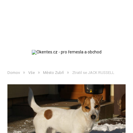
»
»
»
Domov
Vše
Město Zubří
Ztratil se JACK RUSSELL