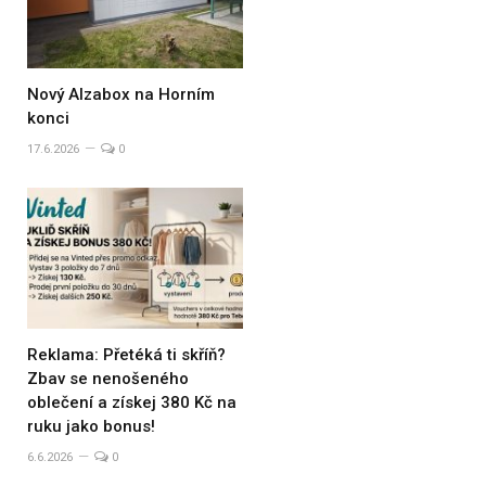
Nový Alzabox na Horním
konci
17.6.2026
0
Reklama: Přetéká ti skříň?
Zbav se nenošeného
oblečení a získej 380 Kč na
ruku jako bonus!
6.6.2026
0