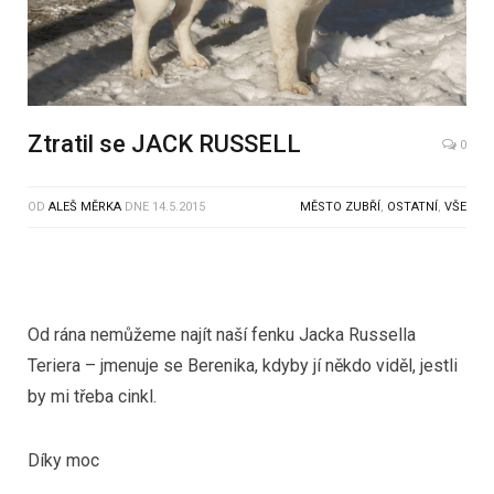
Ztratil se JACK RUSSELL
0
OD
ALEŠ MĚRKA
DNE
14.5.2015
MĚSTO ZUBŘÍ
,
OSTATNÍ
,
VŠE
Od rána nemůžeme najít naší fenku Jacka Russella
Teriera – jmenuje se Berenika, kdyby jí někdo viděl, jestli
by mi třeba cinkl.
Díky moc