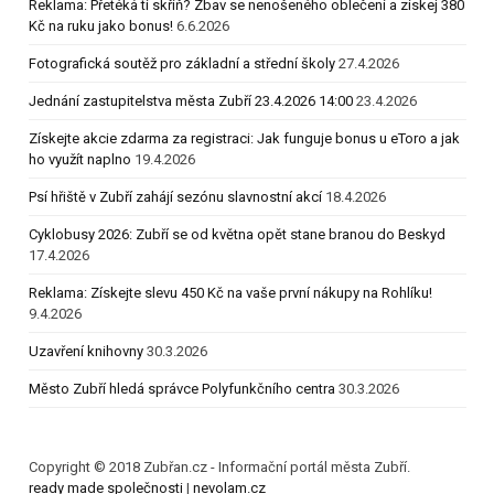
Reklama: Přetéká ti skříň? Zbav se nenošeného oblečení a získej 380
Kč na ruku jako bonus!
6.6.2026
Fotografická soutěž pro základní a střední školy
27.4.2026
Jednání zastupitelstva města Zubří 23.4.2026 14:00
23.4.2026
Získejte akcie zdarma za registraci: Jak funguje bonus u eToro a jak
ho využít naplno
19.4.2026
Psí hřiště v Zubří zahájí sezónu slavnostní akcí
18.4.2026
Cyklobusy 2026: Zubří se od května opět stane branou do Beskyd
17.4.2026
Reklama: Získejte slevu 450 Kč na vaše první nákupy na Rohlíku!
9.4.2026
Uzavření knihovny
30.3.2026
Město Zubří hledá správce Polyfunkčního centra
30.3.2026
Copyright © 2018 Zubřan.cz - Informační portál města Zubří.
ready made společnosti
|
nevolam.cz