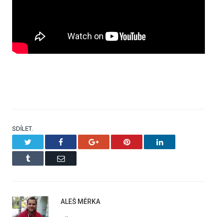
SDÍLET.
Twitter
Facebook
Google+
Pinterest
LinkedIn
Tumblr
Email
ALEŠ MĚRKA