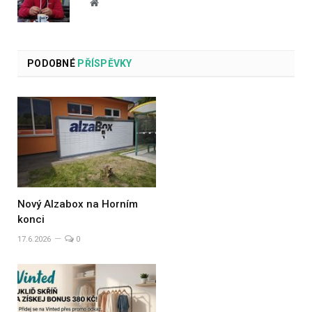
Website
PODOBNÉ
PŘÍSPĚVKY
Nový Alzabox na Horním
konci
17.6.2026
0