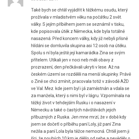
Také bych se chtěl vyjádřit k těžkému osudu, který
prožívala v mladistvém věku na počátku 2 svět.
války. S jejím příběhem jsem se seznámil v tisku,
kde popisovala útěk z Německa, kde byla totálně
nasazená. Před koncem války, kdy již nebyli přísně
hlídáni se domluvila skupina asi 12 osob na útěku.
Spolu s ní byla ještě její kamarádka Zina se svým
přítelem. Utíkali jen v noci neb měli obavy z
prozrazení, den přečkávali ukryti v lese. Až na
českém území se rozdělili na menší skupinky. Právě
o Zině se chci zmínit, pracovala totiž v závodě AŽD
ve Val. Mez. kde jsem byl i já zaměstnán a vdala se
za manžela, který s nimi byl v lágru. Vzpomínala na
těžký život v tehdejším Rusku i o nasazení v
Německu a také o častých návštěvách jejich
příbuzných z Ruska. Jen mne mrzí, že v době kdy
jsem se dočetl o příběhu paní Loly, již paní Zina
nežila a paní Lola byla těžce nemocná. Chtěl jsem ji
říci, že pouhých 10 km je dělilo od sebe a nevěděly o