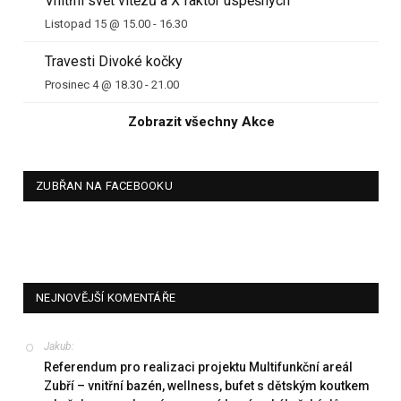
Vnitřní svět vítězů a X faktor úspěšných
Listopad 15 @ 15.00
-
16.30
Travesti Divoké kočky
Prosinec 4 @ 18.30
-
21.00
Zobrazit všechny Akce
ZUBŘAN NA FACEBOOKU
NEJNOVĚJŠÍ KOMENTÁŘE
Jakub
:
Referendum pro realizaci projektu Multifunkční areál
Zubří – vnitřní bazén, wellness, bufet s dětským koutkem