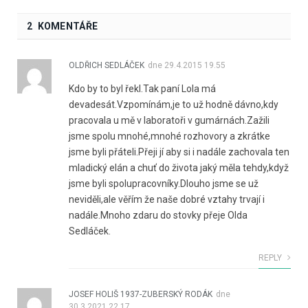
2 KOMENTÁŘE
OLDŘICH SEDLÁČEK
dne
29.4.2015 19.55
Kdo by to byl řekl.Tak paní Lola má
devadesát.Vzpomínám,je to už hodně dávno,kdy
pracovala u mě v laboratoři v gumárnách.Zažili
jsme spolu mnohé,mnohé rozhovory a zkrátke
jsme byli přáteli.Přeji jí aby si i nadále zachovala ten
mladický elán a chuť do života jaký měla tehdy,když
jsme byli spolupracovníky.Dlouho jsme se už
neviděli,ale věřím že naše dobré vztahy trvají i
nadále.Mnoho zdaru do stovky přeje Olda
Sedláček.
REPLY
JOSEF HOLIŠ 1937-ZUBERSKÝ RODÁK
dne
30.3.2021 22.17