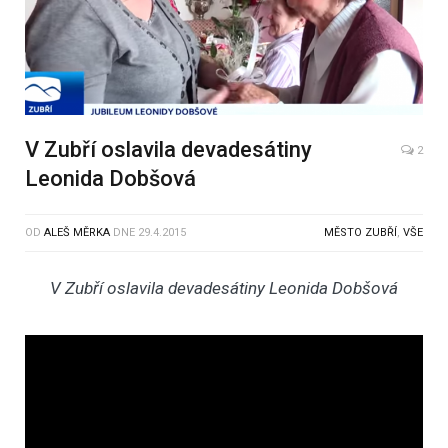
V Zubří oslavila devadesátiny
2
Leonida Dobšová
OD
ALEŠ MĚRKA
DNE
29.4.2015
MĚSTO ZUBŘÍ
,
VŠE
V Zubří oslavila devadesátiny Leonida Dobšová