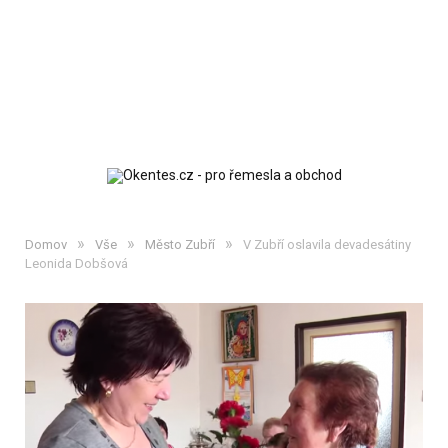
»
»
»
Domov
Vše
Město Zubří
V Zubří oslavila devadesátiny
Leonida Dobšová