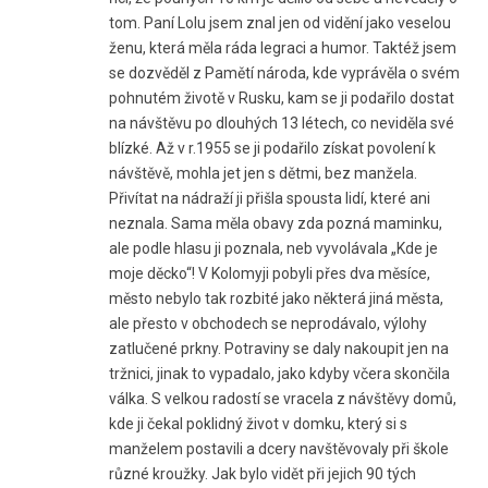
tom. Paní Lolu jsem znal jen od vidění jako veselou
ženu, která měla ráda legraci a humor. Taktéž jsem
se dozvěděl z Pamětí národa, kde vyprávěla o svém
pohnutém životě v Rusku, kam se ji podařilo dostat
na návštěvu po dlouhých 13 létech, co neviděla své
blízké. Až v r.1955 se ji podařilo získat povolení k
návštěvě, mohla jet jen s dětmi, bez manžela.
Přivítat na nádraží ji přišla spousta lidí, které ani
neznala. Sama měla obavy zda pozná maminku,
ale podle hlasu ji poznala, neb vyvolávala „Kde je
moje děcko“! V Kolomyji pobyli přes dva měsíce,
město nebylo tak rozbité jako některá jiná města,
ale přesto v obchodech se neprodávalo, výlohy
zatlučené prkny. Potraviny se daly nakoupit jen na
tržnici, jinak to vypadalo, jako kdyby včera skončila
válka. S velkou radostí se vracela z návštěvy domů,
kde ji čekal poklidný život v domku, který si s
manželem postavili a dcery navštěvovaly při škole
různé kroužky. Jak bylo vidět při jejich 90 tých