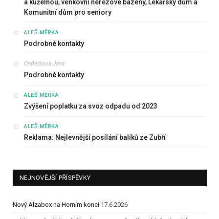
a kuželnou, venkovní nerezové bazény, Lékařský dům a
Komunitní dům pro seniory
:
ALEŠ MĚRKA
Podrobné kontakty
Onderkova Jana
:
Podrobné kontakty
:
ALEŠ MĚRKA
Zvýšení poplatku za svoz odpadu od 2023
:
ALEŠ MĚRKA
Reklama: Nejlevnější posílání balíků ze Zubří
NEJNOVĚJŠÍ PŘÍSPĚVKY
Nový Alzabox na Horním konci
17.6.2026