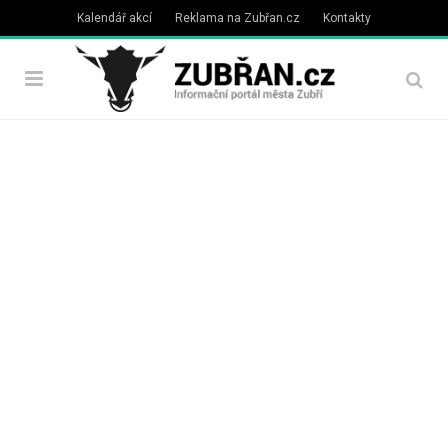
Kalendář akcí
Reklama na Zubřan.cz
Kontakty