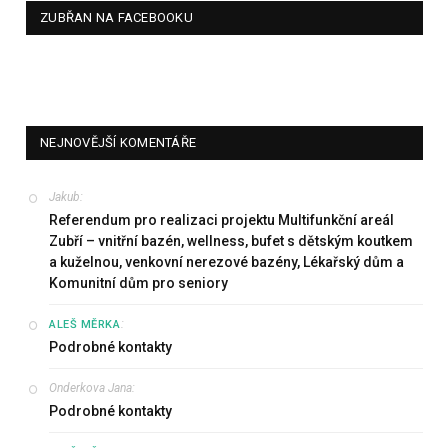
ZUBŘAN NA FACEBOOKU
NEJNOVĚJŠÍ KOMENTÁŘE
Jakub
:
Referendum pro realizaci projektu Multifunkční areál
Zubří – vnitřní bazén, wellness, bufet s dětským koutkem
a kuželnou, venkovní nerezové bazény, Lékařský dům a
Komunitní dům pro seniory
:
ALEŠ MĚRKA
Podrobné kontakty
Onderkova Jana
:
Podrobné kontakty