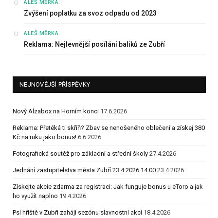
:
ALEŠ MĚRKA
Zvýšení poplatku za svoz odpadu od 2023
:
ALEŠ MĚRKA
Reklama: Nejlevnější posílání balíků ze Zubří
NEJNOVĚJŠÍ PŘÍSPĚVKY
Nový Alzabox na Horním konci
17.6.2026
Reklama: Přetéká ti skříň? Zbav se nenošeného oblečení a získej 380
Kč na ruku jako bonus!
6.6.2026
Fotografická soutěž pro základní a střední školy
27.4.2026
Jednání zastupitelstva města Zubří 23.4.2026 14:00
23.4.2026
Získejte akcie zdarma za registraci: Jak funguje bonus u eToro a jak
ho využít naplno
19.4.2026
Psí hřiště v Zubří zahájí sezónu slavnostní akcí
18.4.2026