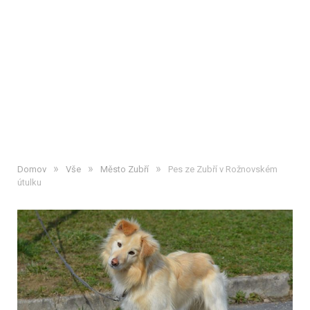
»
»
»
Domov
Vše
Město Zubří
Pes ze Zubří v Rožnovském
útulku