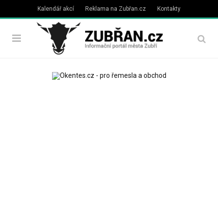
Kalendář akcí
Reklama na Zubřan.cz
Kontakty