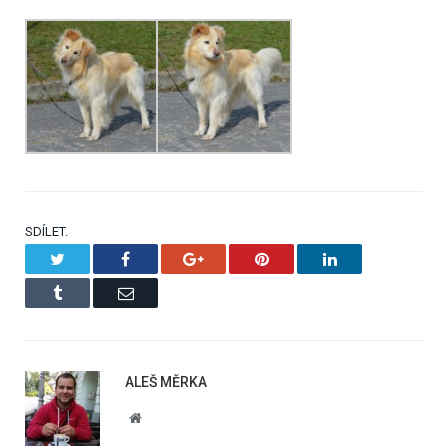
SDÍLET.
Twitter
Facebook
Google+
Pinterest
LinkedIn
Tumblr
Email
ALEŠ MĚRKA
Website