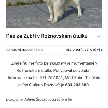
Pes ze Zubří v Rožnovském útulku
0
OD
ALEŠ MĚRKA
DNE
9.4.2015
MĚSTO ZUBŘÍ
,
OSTATNÍ
,
VŠE
Zveřejňujme foto pejska,který je momentálně v
Rožnovském útulku.Pohyboval se v Zubří.
Informace na tel. 571 757 051, MěÚ Zubří. Tel číslo
psího útulku v Rožnově je
603 203 380.
Děkujeme Jolaně Štuskové za foto a tip