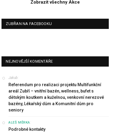
Zobrazit všechny Akce
ZUBŘAN NA FACEBOOKU
NEJNOVĚJŠÍ KOMENTÁŘE
Jakub
:
Referendum pro realizaci projektu Multifunkční
areál Zubří – vnitřní bazén, wellness, bufet s
dětským koutkem a kuželnou, venkovní nerezové
bazény, Lékařský dům a Komunitní dům pro
seniory
:
ALEŠ MĚRKA
Podrobné kontakty