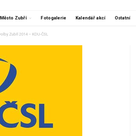
Město Zubří
Fotogalerie
Kalendář akcí
Ostatní
volby Zubří 2014 – KDU-ČSL