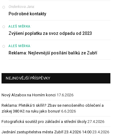
Onderkova Jana
:
Podrobné kontakty
:
ALEŠ MĚRKA
Zvýšení poplatku za svoz odpadu od 2023
:
ALEŠ MĚRKA
Reklama: Nejlevnější posílání balíků ze Zubří
NEJNOVĚJŠÍ PŘÍSPĚVKY
Nový Alzabox na Horním konci
17.6.2026
Reklama: Přetéká ti skříň? Zbav se nenošeného oblečení a
získej 380 Kč na ruku jako bonus!
6.6.2026
Fotografická soutěž pro základní a střední školy
27.4.2026
Jednání zastupitelstva města Zubří 23.4.2026 14:00
23.4.2026