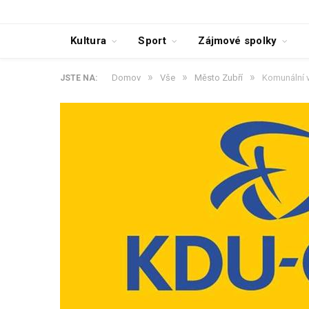
Kultura
Sport
Zájmové spolky
»
»
»
Domov
Vše
Město Zubří
Komunální 
JSTE NA: