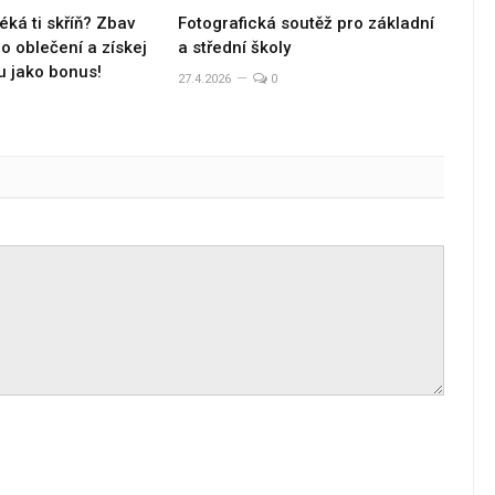
éká ti skříň? Zbav
Fotografická soutěž pro základní
 oblečení a získej
a střední školy
u jako bonus!
27.4.2026
0