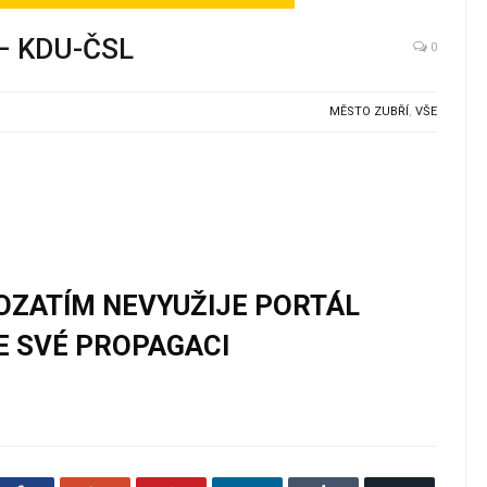
 – KDU-ČSL
0
MĚSTO ZUBŘÍ
,
VŠE
ROZATÍM NEVYUŽIJE PORTÁL
E SVÉ PROPAGACI