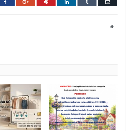
Facebook
Google+
Pinterest
LinkedIn
Tumblr
Email
Website