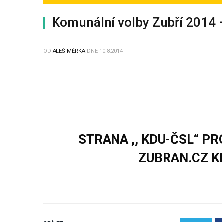
Komunální volby Zubří 2014
OD
ALEŠ MĚRKA
DNE
10.8.2014
STRANA ,, KDU-ČSL“ P
ZUBRAN.CZ K