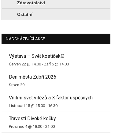
Zdravotnictví
Ostatní
NADCHÁZEJÍCÍ AKCE
Výstava – Svět kostiček®
Červen 22 @ 14.00
-
Září 6 @ 14.00
Den města Zubří 2026
Srpen 29
Vnitřní svět vítězů a X faktor úspěšných
Listopad 15 @ 15.00
-
16.30
Travesti Divoké kočky
Prosinec 4 @ 18.30
-
21.00