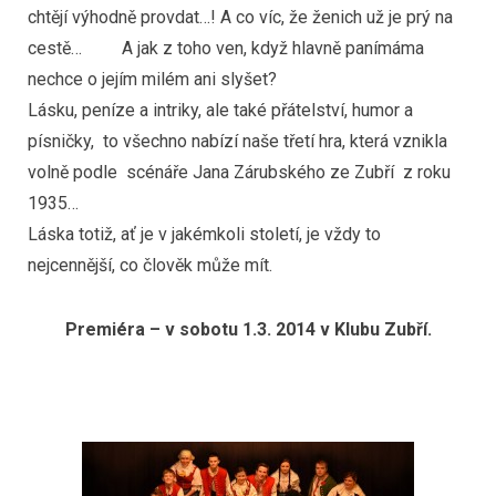
chtějí výhodně provdat…! A co víc, že ženich už je prý na
cestě… A jak z toho ven, když hlavně panímáma
nechce o jejím milém ani slyšet?
Lásku, peníze a intriky, ale také přátelství, humor a
písničky, to všechno nabízí naše třetí hra, která vznikla
volně podle scénáře Jana Zárubského ze Zubří z roku
1935…
Láska totiž, ať je v jakémkoli století, je vždy to
nejcennější, co člověk může mít.
Premiéra – v sobotu 1.3. 2014 v Klubu Zubří.