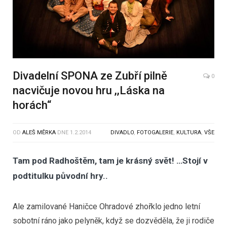
Divadelní SPONA ze Zubří pilně
0
nacvičuje novou hru ,,Láska na
horách“
OD
ALEŠ MĚRKA
DNE
1.2.2014
DIVADLO
,
FOTOGALERIE
,
KULTURA
,
VŠE
Tam pod Radhoštěm, tam je krásný svět! …Stojí v
podtitulku původní hry..
Ale zamilované Haničce Ohradové zhořklo jedno letní
sobotní ráno jako pelyněk, když se dozvěděla, že ji rodiče