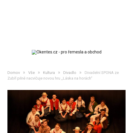
»
»
»
»
Domov
Vše
Kultura
Divadlo
Divadelní SPONA ze
Zubří pilně nacvičuje novou hru ,,Láska na horách“