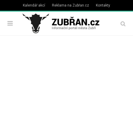
Kalendář akcí
Reklama na Zubřan.cz
Kontakty