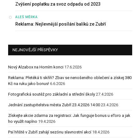
Zvýšení poplatku za svoz odpadu od 2023
:
ALEŠ MĚRKA
Reklama: Nejlevnější posílání balíků ze Zubří
NEJNOVĚJŠÍ PŘÍSPĚVKY
Nový Alzabox na Horním konci
17.6.2026
Reklama: Přetéká ti skříň? Zbav se nenošeného oblečení a získej 380
Kč na ruku jako bonus!
6.6.2026
Fotografická soutěž pro základní a střední školy
27.4.2026
Jednání zastupitelstva města Zubří 23.4.2026 14:00
23.4.2026
Získejte akcie zdarma za registraci: Jak funguje bonus u eToro a jak
ho využít naplno
19.4.2026
Psí hřiště v Zubří zahájí sezónu slavnostní akcí
18.4.2026