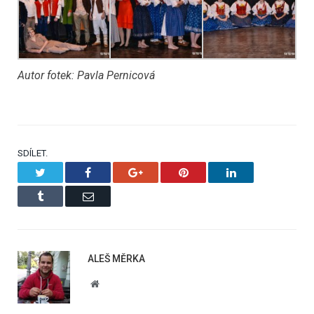
Autor fotek: Pavla Pernicová
SDÍLET.
Twitter
Facebook
Google+
Pinterest
LinkedIn
Tumblr
Email
ALEŠ MĚRKA
Website