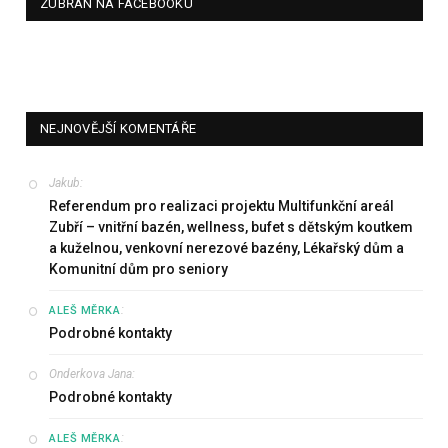
ZUBŘAN NA FACEBOOKU
NEJNOVĚJŠÍ KOMENTÁŘE
Jakub
:
Referendum pro realizaci projektu Multifunkční areál
Zubří – vnitřní bazén, wellness, bufet s dětským koutkem
a kuželnou, venkovní nerezové bazény, Lékařský dům a
Komunitní dům pro seniory
:
ALEŠ MĚRKA
Podrobné kontakty
Onderkova Jana
:
Podrobné kontakty
:
ALEŠ MĚRKA