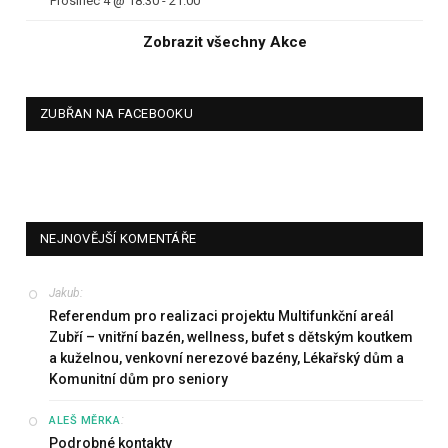
Prosinec 4 @ 18.30
-
21.00
Zobrazit všechny Akce
ZUBŘAN NA FACEBOOKU
NEJNOVĚJŠÍ KOMENTÁŘE
Jakub
:
Referendum pro realizaci projektu Multifunkční areál
Zubří – vnitřní bazén, wellness, bufet s dětským koutkem
a kuželnou, venkovní nerezové bazény, Lékařský dům a
Komunitní dům pro seniory
:
ALEŠ MĚRKA
Podrobné kontakty