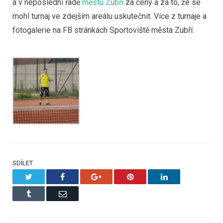
a v neposlední řadě
městu Zubří
za ceny a za to, že se
mohl turnaj ve zdejším areálu uskutečnit. Více z turnaje a
fotogalerie na FB stránkách Sportoviště města Zubří.
SDÍLET.
Twitter
Facebook
Google+
Pinterest
LinkedIn
Tumblr
Email