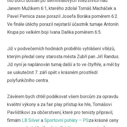
tito borci dostali po semifinálových vítězstvích nad
Janem Mužíkem 6:1, kterého zdolal Tomáš Macháček a
Pavel Pernica zase porazil Josefa Boráka poměrem 6:2.
Ve finále útěchy porazil nejstarší účastník turnaje Antonín
Krupa po velkém boji Ivana Daňka poměrem 6:5.
Již v podvečerních hodinách proběhlo vyhlášení vítězů,
kterým předal ceny starosta města Zubří pan Jiří Randus.
Již nyní je naplánován turnaj další a to ve čtyřhře, a měl by
se uskutečnit 7. září opět v krásném prostředí
polyfunkčního centra.
Závěrem bych chtěl poděkovat všem borcům za opravdu
kvalitní výkony a za fair play přístup ke hře, Tomášovi
Pavlištíkovi za občerstvení, které pro tenisty připravil,
firmám
LB Silver
a
Sportovní poháry – PS
za krásné ceny