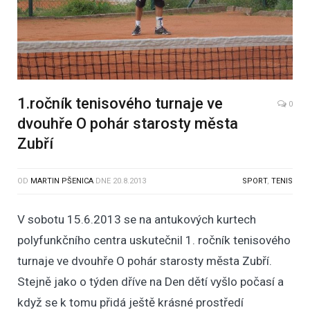
1.ročník tenisového turnaje ve
0
dvouhře O pohár starosty města
Zubří
OD
MARTIN PŠENICA
DNE
20.8.2013
SPORT
,
TENIS
V sobotu 15.6.2013 se na antukových kurtech
polyfunkčního centra uskutečnil 1. ročník tenisového
turnaje ve dvouhře O pohár starosty města Zubří.
Stejně jako o týden dříve na Den dětí vyšlo počasí a
když se k tomu přidá ještě krásné prostředí