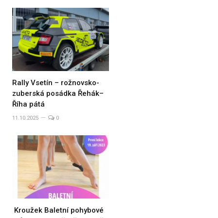
Rally Vsetín – rožnovsko-
zuberská posádka Řehák–
Říha pátá
11.10.2025
0
Kroužek Baletní pohybové