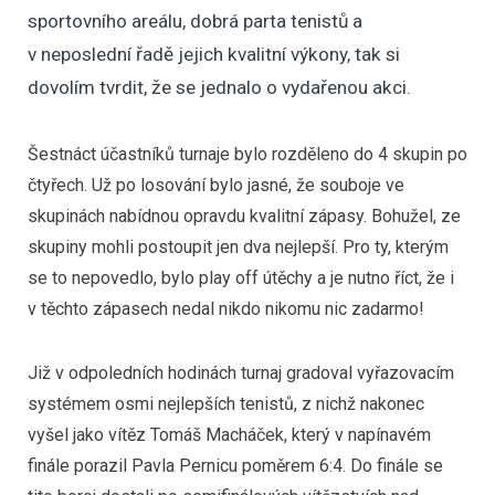
sportovního areálu, dobrá parta tenistů a
v neposlední řadě jejich kvalitní výkony, tak si
dovolím tvrdit, že se jednalo o vydařenou akci.
Šestnáct účastníků turnaje bylo rozděleno do 4 skupin po
čtyřech. Už po losování bylo jasné, že souboje ve
skupinách nabídnou opravdu kvalitní zápasy. Bohužel, ze
skupiny mohli postoupit jen dva nejlepší. Pro ty, kterým
se to nepovedlo, bylo play off útěchy a je nutno říct, že i
v těchto zápasech nedal nikdo nikomu nic zadarmo!
Již v odpoledních hodinách turnaj gradoval vyřazovacím
systémem osmi nejlepších tenistů, z nichž nakonec
vyšel jako vítěz Tomáš Macháček, který v napínavém
finále porazil Pavla Pernicu poměrem 6:4. Do finále se