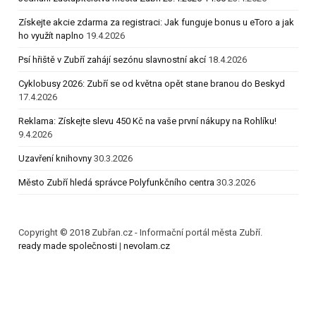
Získejte akcie zdarma za registraci: Jak funguje bonus u eToro a jak
ho využít naplno
19.4.2026
Psí hřiště v Zubří zahájí sezónu slavnostní akcí
18.4.2026
Cyklobusy 2026: Zubří se od května opět stane branou do Beskyd
17.4.2026
Reklama: Získejte slevu 450 Kč na vaše první nákupy na Rohlíku!
9.4.2026
Uzavření knihovny
30.3.2026
Město Zubří hledá správce Polyfunkčního centra
30.3.2026
Copyright © 2018 Zubřan.cz - Informační portál města Zubří.
ready made společnosti
|
nevolam.cz