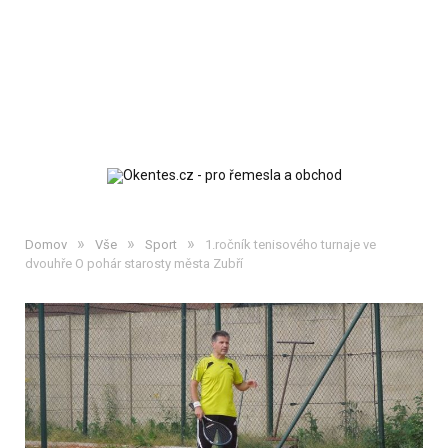
»
»
»
Domov
Vše
Sport
1.ročník tenisového turnaje ve
dvouhře O pohár starosty města Zubří