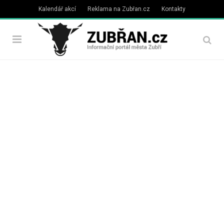
Kalendář akcí
Reklama na Zubřan.cz
Kontakty