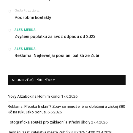
Onderkova Jana
:
Podrobné kontakty
:
ALEŠ MĚRKA
Zvýšení poplatku za svoz odpadu od 2023
:
ALEŠ MĚRKA
Reklama: Nejlevnější posílání balíků ze Zubří
NEJNOVĚJŠÍ PŘÍSPĚVKY
Nový Alzabox na Horním konci
17.6.2026
Reklama: Přetéká ti skříň? Zbav se nenošeného oblečení a získej 380
Kč na ruku jako bonus!
6.6.2026
Fotografická soutěž pro základní a střední školy
27.4.2026
Jednání zastupitelstva města Zubří 23.4.2026 14:00
23.4.2026