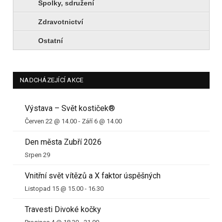
Spolky, sdružení
Zdravotnictví
Ostatní
NADCHÁZEJÍCÍ AKCE
Výstava – Svět kostiček®
Červen 22 @ 14.00
-
Září 6 @ 14.00
Den města Zubří 2026
Srpen 29
Vnitřní svět vítězů a X faktor úspěšných
Listopad 15 @ 15.00
-
16.30
Travesti Divoké kočky