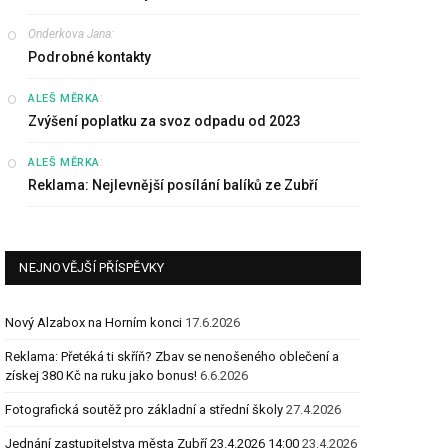
Onderkova Jana
:
Podrobné kontakty
:
ALEŠ MĚRKA
Zvýšení poplatku za svoz odpadu od 2023
:
ALEŠ MĚRKA
Reklama: Nejlevnější posílání balíků ze Zubří
NEJNOVĚJŠÍ PŘÍSPĚVKY
Nový Alzabox na Horním konci
17.6.2026
Reklama: Přetéká ti skříň? Zbav se nenošeného oblečení a
získej 380 Kč na ruku jako bonus!
6.6.2026
Fotografická soutěž pro základní a střední školy
27.4.2026
Jednání zastupitelstva města Zubří 23.4.2026 14:00
23.4.2026