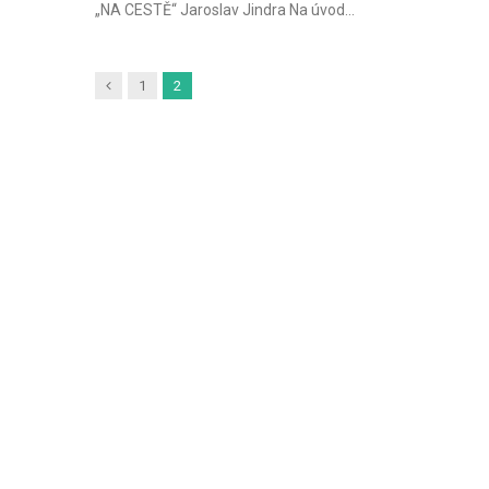
„NA CESTĚ“ Jaroslav Jindra Na úvod…
Předchozí
1
2