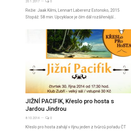
20.1.2017
0
Režie: Jaak Kilmi, Lennart Laberenz Estonsko, 2015
Stopáž: 58 min. Upcyklace je čím dál rozšířenější…
JIŽNÍ PACIFIK, Křeslo pro hosta s
Jardou Jindrou
8.10.2014
0
Křeslo pro hosta zahájí v říjnu jeden z tvůrců pořadu ČT