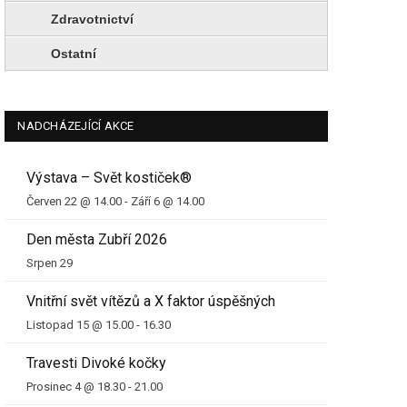
Zdravotnictví
Ostatní
NADCHÁZEJÍCÍ AKCE
Výstava – Svět kostiček®
Červen 22 @ 14.00
-
Září 6 @ 14.00
Den města Zubří 2026
Srpen 29
Vnitřní svět vítězů a X faktor úspěšných
Listopad 15 @ 15.00
-
16.30
Travesti Divoké kočky
Prosinec 4 @ 18.30
-
21.00