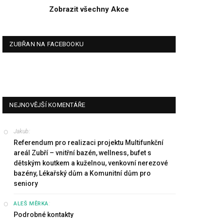
Zobrazit všechny Akce
ZUBŘAN NA FACEBOOKU
NEJNOVĚJŠÍ KOMENTÁŘE
Jakub
:
Referendum pro realizaci projektu Multifunkční
areál Zubří – vnitřní bazén, wellness, bufet s
dětským koutkem a kuželnou, venkovní nerezové
bazény, Lékařský dům a Komunitní dům pro
seniory
:
ALEŠ MĚRKA
Podrobné kontakty