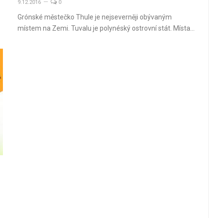
9.12.2016
0
Grónské městečko Thule je nejseverněji obývaným
místem na Zemi. Tuvalu je polynéský ostrovní stát. Místa…