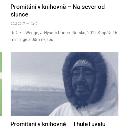
Promítání v knihovně – Na sever od
slunce
20.2.2017
0
Režie: I. Wegge, J. Nyseth Ranum Norsko, 2012 Stopáž: 46
min. Inge a Jørn nejsou…
Promítání v knihovně – ThuleTuvalu