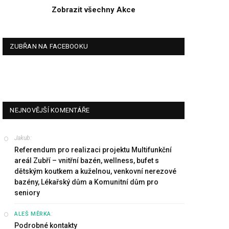
Zobrazit všechny Akce
ZUBŘAN NA FACEBOOKU
NEJNOVĚJŠÍ KOMENTÁŘE
Jakub
:
Referendum pro realizaci projektu Multifunkční
areál Zubří – vnitřní bazén, wellness, bufet s
dětským koutkem a kuželnou, venkovní nerezové
bazény, Lékařský dům a Komunitní dům pro
seniory
:
ALEŠ MĚRKA
Podrobné kontakty