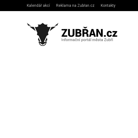
Kalendář akcí
Reklama na Zubřan.cz
Kontakty