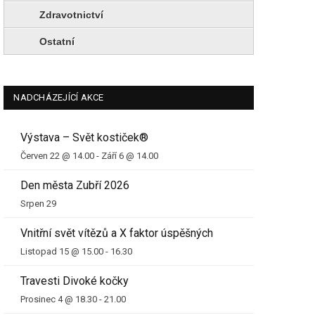
Zdravotnictví
Ostatní
NADCHÁZEJÍCÍ AKCE
Výstava – Svět kostiček®
Červen 22 @ 14.00
-
Září 6 @ 14.00
Den města Zubří 2026
Srpen 29
Vnitřní svět vítězů a X faktor úspěšných
Listopad 15 @ 15.00
-
16.30
Travesti Divoké kočky
Prosinec 4 @ 18.30
-
21.00