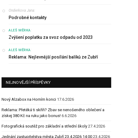
Onderkova Jana
:
Podrobné kontakty
:
ALEŠ MĚRKA
Zvýšení poplatku za svoz odpadu od 2023
:
ALEŠ MĚRKA
Reklama: Nejlevnější posílání balíků ze Zubří
NEJNOVĚJŠÍ PŘÍSPĚVKY
Nový Alzabox na Horním konci
17.6.2026
Reklama: Přetéká ti skříň? Zbav se nenošeného oblečení a
získej 380 Kč na ruku jako bonus!
6.6.2026
Fotografická soutěž pro základní a střední školy
27.4.2026
Jednání zastupitelstva města Zubří 23.4.2026 14:00
23.4.2026