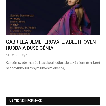
GABRIELA DEMETEROVÁ, L.V.BEETHOVEN –
HUDBA A DUŠE GÉNIA
24.1.2014
0
Každému, kdo má rád klasickou hudbu, ale také všem těm, kteří
neopovrhnou krásným uměním obecně,…
UŽITEČNÉ INFORMACE