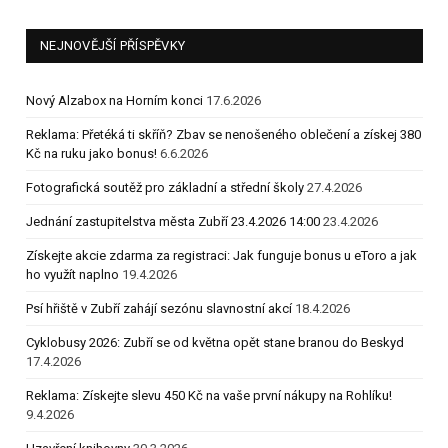
NEJNOVĚJŠÍ PŘÍSPĚVKY
Nový Alzabox na Horním konci
17.6.2026
Reklama: Přetéká ti skříň? Zbav se nenošeného oblečení a získej 380
Kč na ruku jako bonus!
6.6.2026
Fotografická soutěž pro základní a střední školy
27.4.2026
Jednání zastupitelstva města Zubří 23.4.2026 14:00
23.4.2026
Získejte akcie zdarma za registraci: Jak funguje bonus u eToro a jak
ho využít naplno
19.4.2026
Psí hřiště v Zubří zahájí sezónu slavnostní akcí
18.4.2026
Cyklobusy 2026: Zubří se od května opět stane branou do Beskyd
17.4.2026
Reklama: Získejte slevu 450 Kč na vaše první nákupy na Rohlíku!
9.4.2026