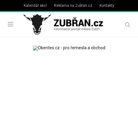
Kalendář akcí
Reklama na Zubřan.cz
Kontakty