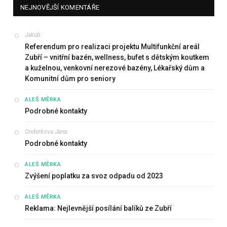
NEJNOVĚJŠÍ KOMENTÁŘE
Jakub
:
Referendum pro realizaci projektu Multifunkční areál
Zubří – vnitřní bazén, wellness, bufet s dětským koutkem
a kuželnou, venkovní nerezové bazény, Lékařský dům a
Komunitní dům pro seniory
:
ALEŠ MĚRKA
Podrobné kontakty
Onderkova Jana
:
Podrobné kontakty
:
ALEŠ MĚRKA
Zvýšení poplatku za svoz odpadu od 2023
:
ALEŠ MĚRKA
Reklama: Nejlevnější posílání balíků ze Zubří