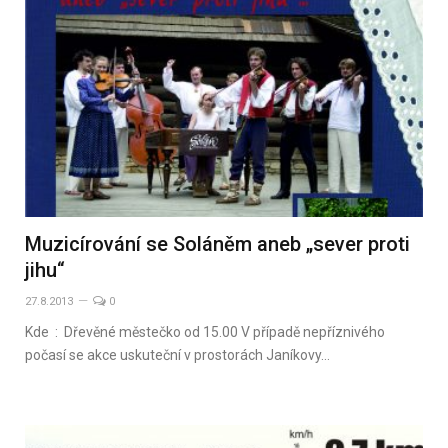
Muzicírování se Soláněm aneb „sever proti
jihu“
27.8.2013
0
Kde : Dřevěné městečko od 15.00 V případě nepříznivého
počasí se akce uskuteční v prostorách Janíkovy…