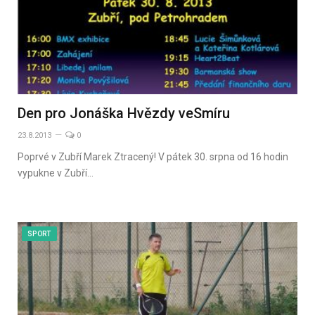
Den pro Jonáška Hvězdy veSmíru
23.8.2013
0
Poprvé v Zubří Marek Ztracený! V pátek 30. srpna od 16 hodin
vypukne v Zubří…
SPORT