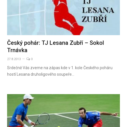
Český pohár: TJ Lesana Zubří – Sokol
Trnávka
27.8.2013
0
Srdečně Vás zveme na zápas kde v 1. kole Českého poháru
hostí Lesana druholigového soupeře…