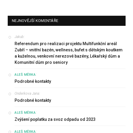
NEJNOVĚJŠÍ KOMENTÁŘE
Jakub
:
Referendum pro realizaci projektu Multifunkční areál
Zubří – vnitřní bazén, wellness, bufet s dětským koutkem
a kuželnou, venkovní nerezové bazény, Lékařský dům a
Komunitní dům pro seniory
:
ALEŠ MĚRKA
Podrobné kontakty
Onderkova Jana
:
Podrobné kontakty
:
ALEŠ MĚRKA
Zvýšení poplatku za svoz odpadu od 2023
:
ALEŠ MĚRKA