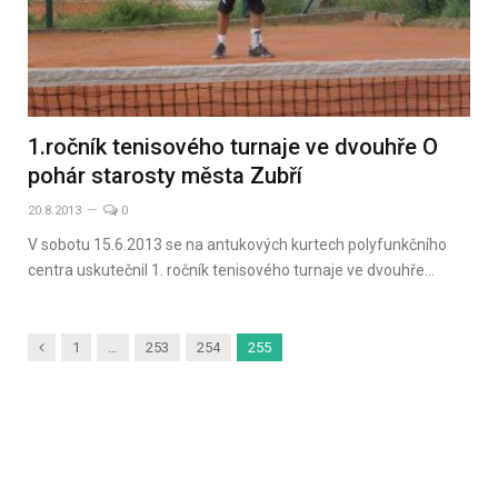
1.ročník tenisového turnaje ve dvouhře O
pohár starosty města Zubří
20.8.2013
0
V sobotu 15.6.2013 se na antukových kurtech polyfunkčního
centra uskutečnil 1. ročník tenisového turnaje ve dvouhře…
Předchozí
1
…
253
254
255