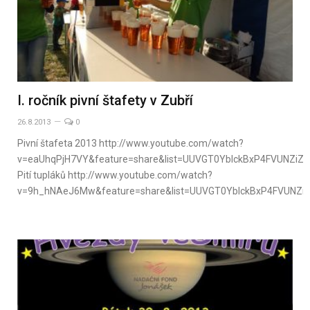
I. ročník pivní štafety v Zubří
26.8.2013
0
Pivní štafeta 2013 http://www.youtube.com/watch?
v=eaUhqPjH7VY&feature=share&list=UUVGT0YbIckBxP4FVUNZiZ
Pití tupláků http://www.youtube.com/watch?
v=9h_hNAeJ6Mw&feature=share&list=UUVGT0YbIckBxP4FVUNZi