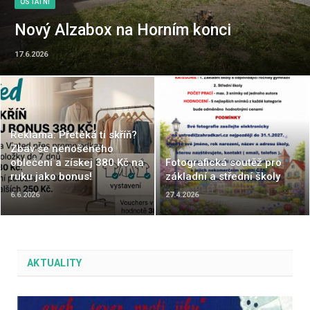
OSTATNÍ
Nový Alzabox na Horním konci
17.6.2026
Reklama: Přetéká ti skříň?
Zbav se nenošeného
oblečení a získej 380 Kč na
Fotografická soutěž pro
ruku jako bonus!
základní a střední školy
6.6.2026
27.4.2026
AKTUALITY