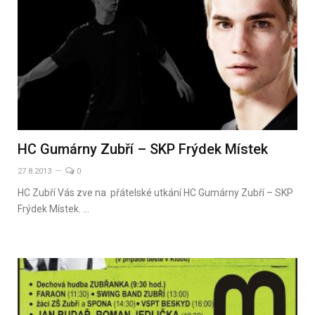
HC Gumárny Zubří – SKP Frýdek Místek
27.8.2013
0
HC Zubří Vás zve na přátelské utkání HC Gumárny Zubří – SKP
Frýdek Místek. …