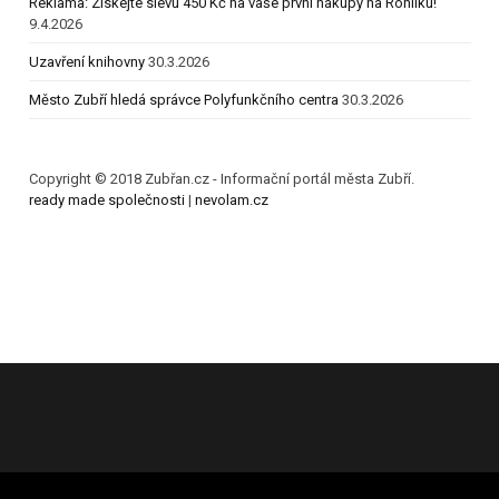
Reklama: Získejte slevu 450 Kč na vaše první nákupy na Rohlíku!
9.4.2026
Uzavření knihovny
30.3.2026
Město Zubří hledá správce Polyfunkčního centra
30.3.2026
Copyright © 2018 Zubřan.cz - Informační portál města Zubří.
ready made společnosti
|
nevolam.cz