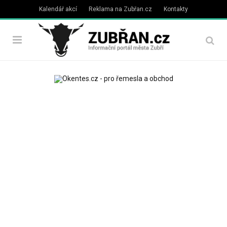
Kalendář akcí
Reklama na Zubřan.cz
Kontakty