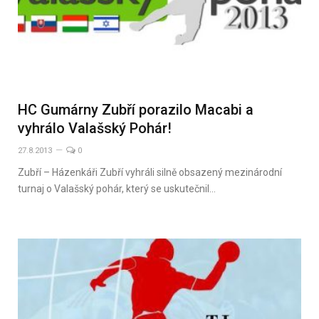
HC Gumárny Zubří porazilo Macabi a
vyhrálo Valašský Pohár!
27.8.2013
0
Zubří – Házenkáři Zubří vyhráli silně obsazený mezinárodní
turnaj o Valašský pohár, který se uskutečnil…