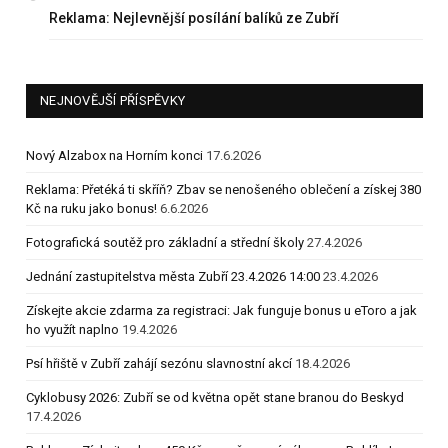
Reklama: Nejlevnější posílání balíků ze Zubří
NEJNOVĚJŠÍ PŘÍSPĚVKY
Nový Alzabox na Horním konci
17.6.2026
Reklama: Přetéká ti skříň? Zbav se nenošeného oblečení a získej 380
Kč na ruku jako bonus!
6.6.2026
Fotografická soutěž pro základní a střední školy
27.4.2026
Jednání zastupitelstva města Zubří 23.4.2026 14:00
23.4.2026
Získejte akcie zdarma za registraci: Jak funguje bonus u eToro a jak
ho využít naplno
19.4.2026
Psí hřiště v Zubří zahájí sezónu slavnostní akcí
18.4.2026
Cyklobusy 2026: Zubří se od května opět stane branou do Beskyd
17.4.2026