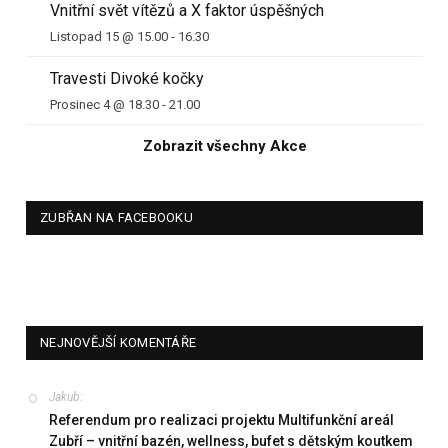
Vnitřní svět vítězů a X faktor úspěšných
Listopad 15 @ 15.00
-
16.30
Travesti Divoké kočky
Prosinec 4 @ 18.30
-
21.00
Zobrazit všechny Akce
ZUBŘAN NA FACEBOOKU
NEJNOVĚJŠÍ KOMENTÁŘE
Jakub
:
Referendum pro realizaci projektu Multifunkční areál
Zubří – vnitřní bazén, wellness, bufet s dětským koutkem