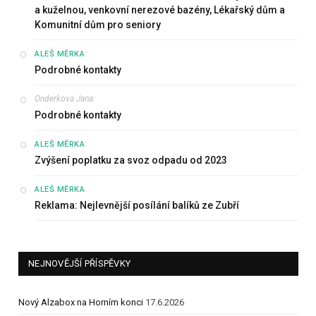
a kuželnou, venkovní nerezové bazény, Lékařský dům a
Komunitní dům pro seniory
:
ALEŠ MĚRKA
Podrobné kontakty
Onderkova Jana
:
Podrobné kontakty
:
ALEŠ MĚRKA
Zvýšení poplatku za svoz odpadu od 2023
:
ALEŠ MĚRKA
Reklama: Nejlevnější posílání balíků ze Zubří
NEJNOVĚJŠÍ PŘÍSPĚVKY
Nový Alzabox na Horním konci
17.6.2026