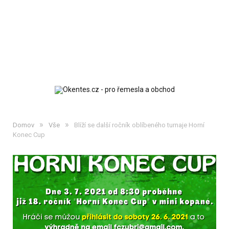
»
»
Domov
Vše
Blíží se další ročník oblíbeného turnaje Horní
Konec Cup