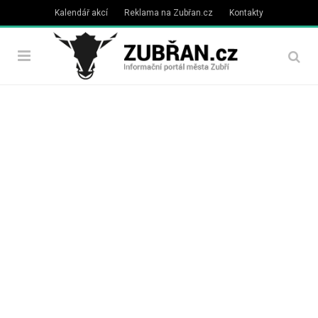
Kalendář akcí
Reklama na Zubřan.cz
Kontakty