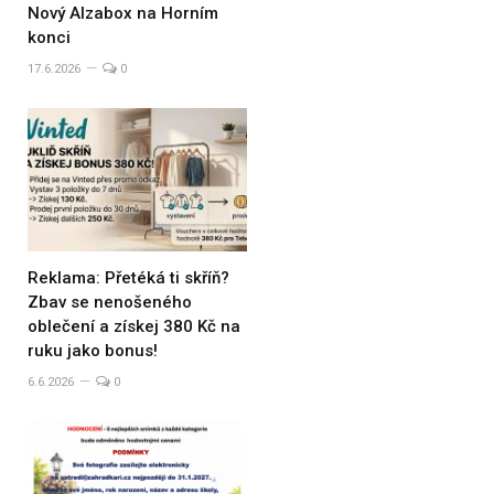
Nový Alzabox na Horním
konci
17.6.2026
0
Reklama: Přetéká ti skříň?
Zbav se nenošeného
oblečení a získej 380 Kč na
ruku jako bonus!
6.6.2026
0