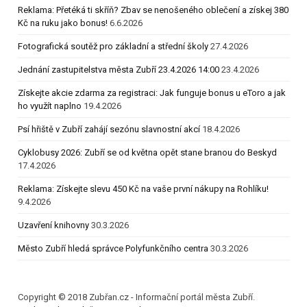
Reklama: Přetéká ti skříň? Zbav se nenošeného oblečení a získej 380
Kč na ruku jako bonus!
6.6.2026
Fotografická soutěž pro základní a střední školy
27.4.2026
Jednání zastupitelstva města Zubří 23.4.2026 14:00
23.4.2026
Získejte akcie zdarma za registraci: Jak funguje bonus u eToro a jak
ho využít naplno
19.4.2026
Psí hřiště v Zubří zahájí sezónu slavnostní akcí
18.4.2026
Cyklobusy 2026: Zubří se od května opět stane branou do Beskyd
17.4.2026
Reklama: Získejte slevu 450 Kč na vaše první nákupy na Rohlíku!
9.4.2026
Uzavření knihovny
30.3.2026
Město Zubří hledá správce Polyfunkčního centra
30.3.2026
Copyright © 2018 Zubřan.cz - Informační portál města Zubří.