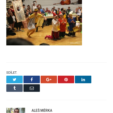
SDÍLET.
Twitter
Facebook
Google+
Pinterest
LinkedIn
Tumblr
Email
ALEŠ MĚRKA