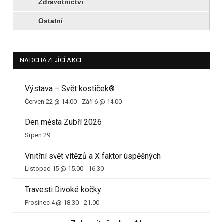
Zdravotnictví
Ostatní
NADCHÁZEJÍCÍ AKCE
Výstava – Svět kostiček®
Červen 22 @ 14.00
-
Září 6 @ 14.00
Den města Zubří 2026
Srpen 29
Vnitřní svět vítězů a X faktor úspěšných
Listopad 15 @ 15.00
-
16.30
Travesti Divoké kočky
Prosinec 4 @ 18.30
-
21.00