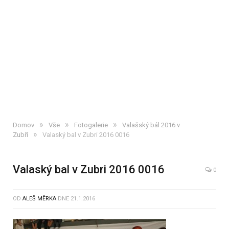
»
»
»
Domov
Vše
Fotogalerie
Valašský bál 2016 v
»
Zubří
Valaský bal v Zubri 2016 0016
Valaský bal v Zubri 2016 0016
0
OD
ALEŠ MĚRKA
DNE
21.1.2016