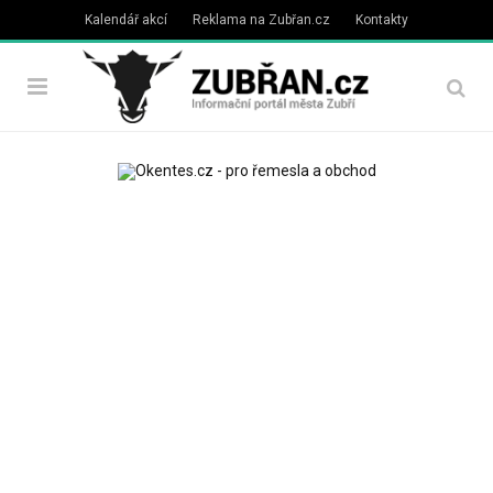
Kalendář akcí
Reklama na Zubřan.cz
Kontakty