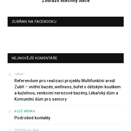
Zobrazit všechny Akce
ZUBŘAN NA FACEBOOKU
NEJNOVĚJŠÍ KOMENTÁŘE
Jakub
:
Referendum pro realizaci projektu Multifunkční areál
Zubří – vnitřní bazén, wellness, bufet s dětským koutkem
a kuželnou, venkovní nerezové bazény, Lékařský dům a
Komunitní dům pro seniory
:
ALEŠ MĚRKA
Podrobné kontakty
Onderkova Jana
: