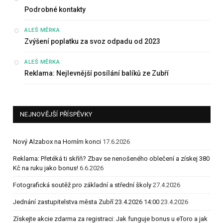
Podrobné kontakty
:
ALEŠ MĚRKA
Zvýšení poplatku za svoz odpadu od 2023
:
ALEŠ MĚRKA
Reklama: Nejlevnější posílání balíků ze Zubří
NEJNOVĚJŠÍ PŘÍSPĚVKY
Nový Alzabox na Horním konci
17.6.2026
Reklama: Přetéká ti skříň? Zbav se nenošeného oblečení a získej 380
Kč na ruku jako bonus!
6.6.2026
Fotografická soutěž pro základní a střední školy
27.4.2026
Jednání zastupitelstva města Zubří 23.4.2026 14:00
23.4.2026
Získejte akcie zdarma za registraci: Jak funguje bonus u eToro a jak