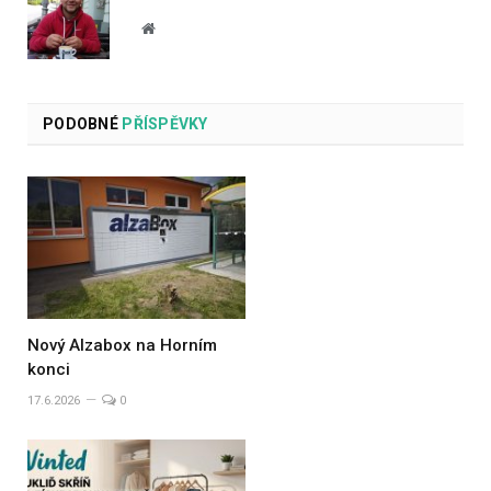
Website
PODOBNÉ
PŘÍSPĚVKY
Nový Alzabox na Horním
konci
17.6.2026
0